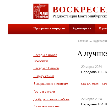
ВОСКРЕСЕ
Радиостанция Екатеринбургск
Программа передач
Аудиоархив
О ра
Главная
→
Аудиоарх
А лучше
Беседы в школе
трезвения
29 марта 2024
Беседы о Вечном
Передача 105. 
В кругу семьи
Возвращение к истокам
Скачать файл
|
Коп
Гость в студии
22 марта 2024
Да будет с вами Любовь
Передача 104. 
Дела милосердия