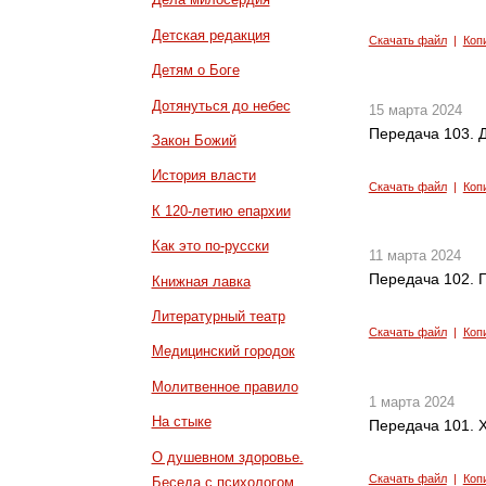
Детская редакция
Скачать файл
|
Коп
Детям о Боге
Дотянуться до небес
15 марта 2024
Передача 103. Д
Закон Божий
История власти
Скачать файл
|
Коп
К 120-летию епархии
Как это по-русски
11 марта 2024
Передача 102. Г
Книжная лавка
Литературный театр
Скачать файл
|
Коп
Медицинский городок
Молитвенное правило
1 марта 2024
На стыке
Передача 101. 
О душевном здоровье.
Скачать файл
|
Коп
Беседа с психологом