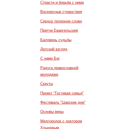
Страсти и борьба с ними
Воскресные странствия
Сердцу полезное слово
Притчи Евангельские
Баловень судьбы
Детский взгляд
С нами Бог
Радуга православной
молодежи
Скауты
Проект "Гостевая семья"
Фестиваль "Царские дни"
Основы веры
Медгородок с доктором
Хлыновым