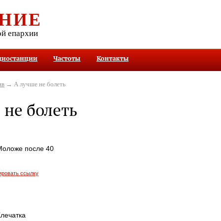
НИЕ
ой епархии
диостанции
Частоты
Контакты
ив
→ А лучше не болеть
 не болеть
Моложе после 40
ировать ссылку
Клечатка