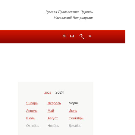
Русская Православная Церковь
Московский Патриархат
2024
2023
Январь
Февраль
Март
Апрель
Май
Июнь
Июль
Август
Сентябрь
Октябрь
Ноябрь
Декабрь