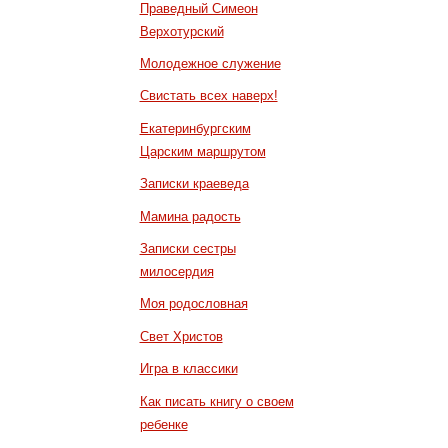
Праведный Симеон
Верхотурский
Молодежное служение
Свистать всех наверх!
Екатеринбургским
Царским маршрутом
Записки краеведа
Мамина радость
Записки сестры
милосердия
Моя родословная
Свет Христов
Игра в классики
Как писать книгу о своем
ребенке