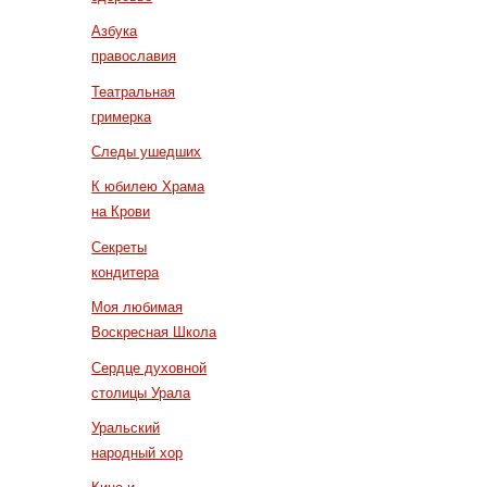
Азбука
православия
Театральная
гримерка
Следы ушедших
К юбилею Храма
на Крови
Секреты
кондитера
Моя любимая
Воскресная Школа
Сердце духовной
столицы Урала
Уральский
народный хор