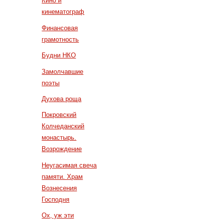
Кино и
кинематограф
Финансовая
грамотность
Будни НКО
Замолчавшие
поэты
Духова роща
Покровский
Колчеданский
монастырь.
Возрождение
Неугасимая свеча
памяти. Храм
Вознесения
Господня
Ох, уж эти