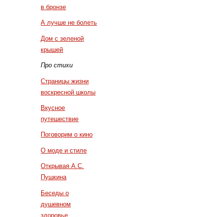
в бронзе
А лучше не болеть
Дом с зеленой
крышей
Про стихи
Страницы жизни
воскресной школы
Вкусное
путешествие
Поговорим о кино
О моде и стиле
Открывая А.С.
Пушкина
Беседы о
душевном
здоровье