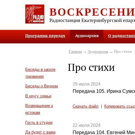
ВОСКРЕСЕН
Радиостанция Екатеринбургской епар
Программа передач
Аудиоархив
О радиостан
Главная
→
Аудиоархив
→ Про стихи
Про стихи
Беседы в школе
трезвения
29 июля 2024
Беседы о Вечном
Передача 105. Ирина Сумс
В кругу семьи
Возвращение к
Скачать файл
|
Копировать ссы
истокам
Гость в студии
22 июля 2024
Передача 104. Евгений Ми
Да будет с вами