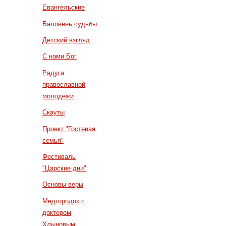
Евангельские
Баловень судьбы
Детский взгляд
С нами Бог
Радуга
православной
молодежи
Скауты
Проект "Гостевая
семья"
Фестиваль
"Царские дни"
Основы веры
Медгородок с
доктором
Хлыновым