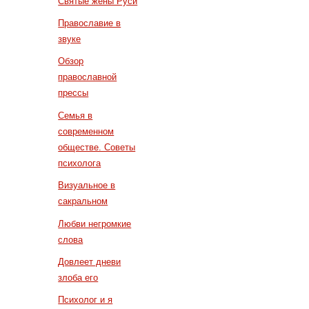
Святые жены Руси
Православие в
звуке
Обзор
православной
прессы
Семья в
современном
обществе. Советы
психолога
Визуальное в
сакральном
Любви негромкие
слова
Довлеет дневи
злоба его
Психолог и я