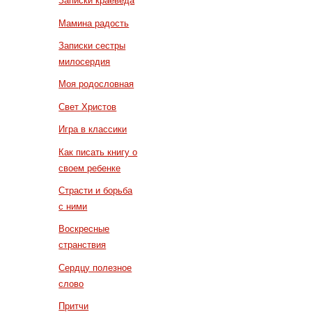
Записки краеведа
Мамина радость
Записки сестры
милосердия
Моя родословная
Свет Христов
Игра в классики
Как писать книгу о
своем ребенке
Страсти и борьба
с ними
Воскресные
странствия
Сердцу полезное
слово
Притчи