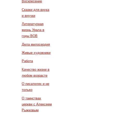
Воскресение
Сказки для внука
и внучки
Литературная
жизнь Урала в
годы ВОВ
Дела милосердия
Живые художники
Работа
Качество жизни в
любом возрасте
О писателях и не
только
О таинствах
церкви с Алексеем
Рыжковым