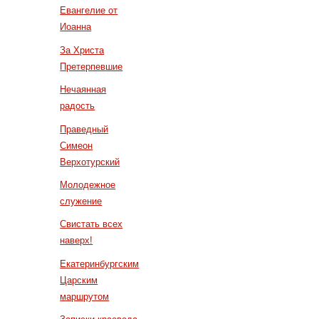
Евангелие от
Иоанна
За Христа
Претерпевшие
Нечаянная
радость
Праведный
Симеон
Верхотурский
Молодежное
служение
Свистать всех
наверх!
Екатеринбургским
Царским
маршрутом