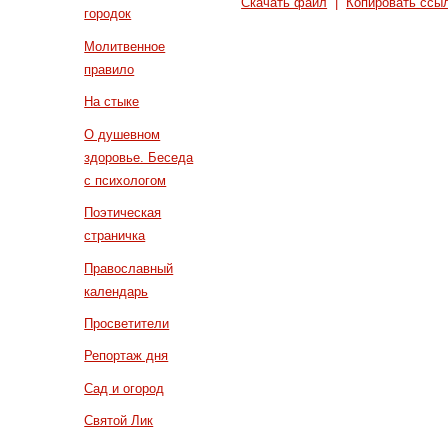
Скачать файл
|
Копировать ссы
городок
Молитвенное
правило
На стыке
О душевном
здоровье. Беседа
с психологом
Поэтическая
страничка
Православный
календарь
Просветители
Репортаж дня
Сад и огород
Святой Лик