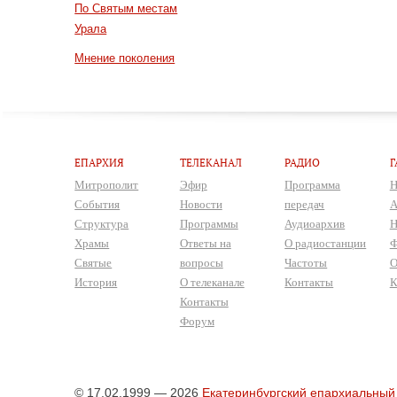
По Святым местам
Урала
Мнение поколения
ЕПАРХИЯ
ТЕЛЕКАНАЛ
РАДИО
Г
Митрополит
Эфир
Программа
Н
События
Новости
передач
А
Структура
Программы
Аудиоархив
Н
Храмы
Ответы на
О радиостанции
Ф
Святые
вопросы
Частоты
О
История
О телеканале
Контакты
К
Контакты
Форум
© 17.02.1999 — 2026
Екатеринбургский епархиальный