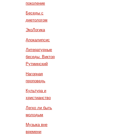
поколение
Беседы с
диетологом
ЭкоЛогика
Апокалипсис
Литературные
беседы. Виктор
Рутминский
Нагорная
проповедь
Культура и
христианство
Легко ли быть
молодым
Музыка вне
времени