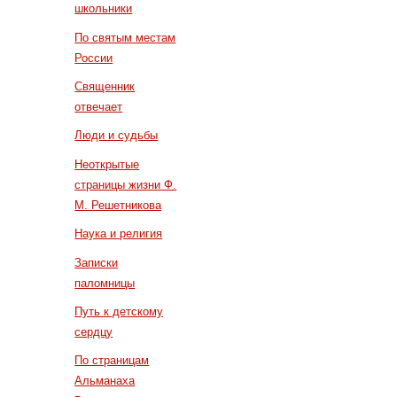
школьники
По святым местам
России
Священник
отвечает
Люди и судьбы
Неоткрытые
страницы жизни Ф.
М. Решетникова
Наука и религия
Записки
паломницы
Путь к детскому
сердцу
По страницам
Альманаха