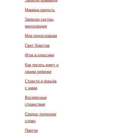
Записки краеведа
Мамина радость
Записки сестры
милосердия
Моя родословная
Свет Христов
Игра в классики
Как писать книгу о
своем ребенке
Страсти и борьба
с ними
Воскресные
странствия
Сердцу полезное
слово
Притчи