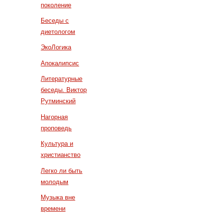
поколение
Беседы с
диетологом
ЭкоЛогика
Апокалипсис
Литературные
беседы. Виктор
Рутминский
Нагорная
проповедь
Культура и
христианство
Легко ли быть
молодым
Музыка вне
времени