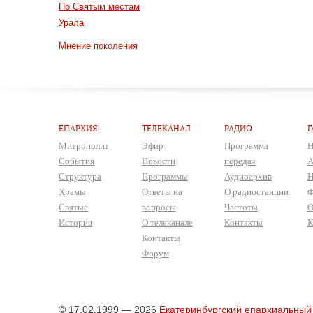
По Святым местам
Урала
Мнение поколения
ЕПАРХИЯ
ТЕЛЕКАНАЛ
РАДИО
Г
Митрополит
Эфир
Программа
Н
События
Новости
передач
А
Структура
Программы
Аудиоархив
Н
Храмы
Ответы на
О радиостанции
Ф
Святые
вопросы
Частоты
О
История
О телеканале
Контакты
К
Контакты
Форум
© 17.02.1999 — 2026
Екатеринбургский епархиальный