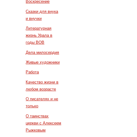
Воскресение
Сказки для внука
и внучки
Литературная
жизнь Урала в
годы ВОВ
Дела милосердия
Живые художники
Работа
Качество жизни в
любом возрасте
О писателях и не
только
О таинствах
церкви с Алексеем
Рыжковым