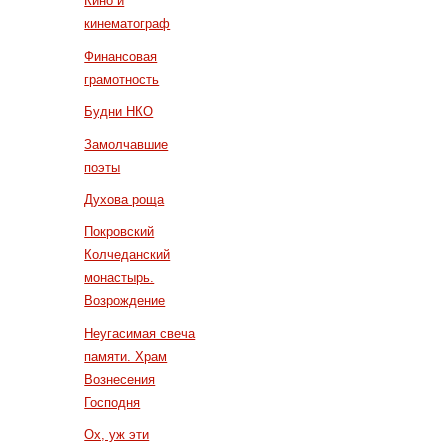
Кино и
кинематограф
Финансовая
грамотность
Будни НКО
Замолчавшие
поэты
Духова роща
Покровский
Колчеданский
монастырь.
Возрождение
Неугасимая свеча
памяти. Храм
Вознесения
Господня
Ох, уж эти