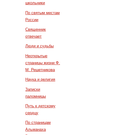
школьники
По святым местам
России
Священник
отвечает
Люди и судьбы
Неоткрытые
страницы жизни Ф.
М. Решетникова
Наука и религия
Записки
паломницы
Путь к детскому
сердцу
По страницам
Альманаха