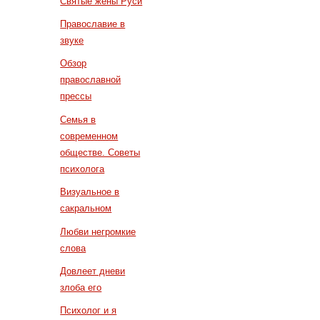
Святые жены Руси
Православие в
звуке
Обзор
православной
прессы
Семья в
современном
обществе. Советы
психолога
Визуальное в
сакральном
Любви негромкие
слова
Довлеет дневи
злоба его
Психолог и я