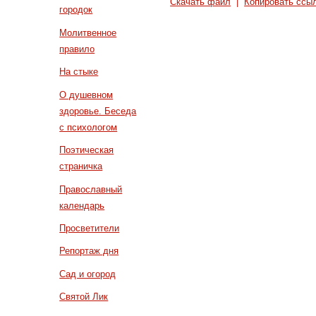
Скачать файл
|
Копировать ссы
городок
Молитвенное
правило
На стыке
О душевном
здоровье. Беседа
с психологом
Поэтическая
страничка
Православный
календарь
Просветители
Репортаж дня
Сад и огород
Святой Лик