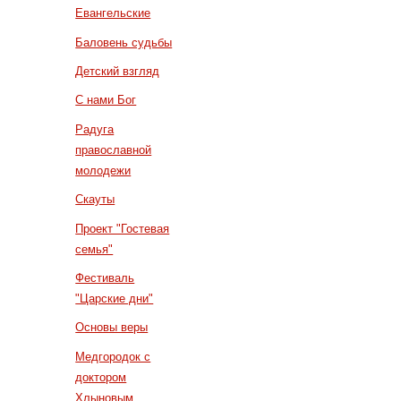
Евангельские
Баловень судьбы
Детский взгляд
С нами Бог
Радуга
православной
молодежи
Скауты
Проект "Гостевая
семья"
Фестиваль
"Царские дни"
Основы веры
Медгородок с
доктором
Хлыновым