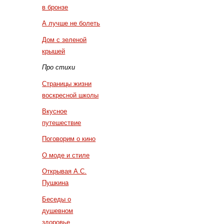
в бронзе
А лучше не болеть
Дом с зеленой
крышей
Про стихи
Страницы жизни
воскресной школы
Вкусное
путешествие
Поговорим о кино
О моде и стиле
Открывая А.С.
Пушкина
Беседы о
душевном
здоровье