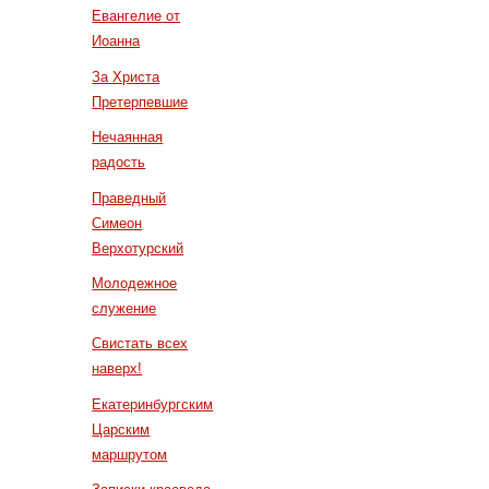
Евангелие от
Иоанна
За Христа
Претерпевшие
Нечаянная
радость
Праведный
Симеон
Верхотурский
Молодежное
служение
Свистать всех
наверх!
Екатеринбургским
Царским
маршрутом