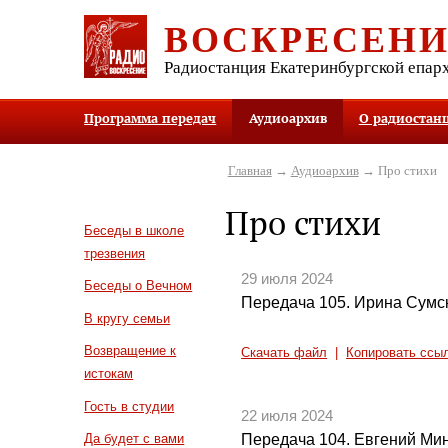
ВОСКРЕСЕН
Радиостанция Екатеринбургской епар
Программа передач
Аудиоархив
О радиостан
Главная
→
Аудиоархив
→ Про стихи
Про стихи
Беседы в школе
трезвения
29 июля 2024
Беседы о Вечном
Передача 105. Ирина Сумс
В кругу семьи
Возвращение к
Скачать файл
|
Копировать ссы
истокам
Гость в студии
22 июля 2024
Передача 104. Евгений Ми
Да будет с вами