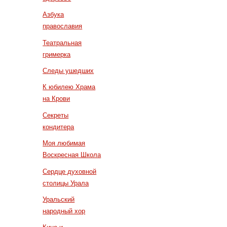
Азбука
православия
Театральная
гримерка
Следы ушедших
К юбилею Храма
на Крови
Секреты
кондитера
Моя любимая
Воскресная Школа
Сердце духовной
столицы Урала
Уральский
народный хор