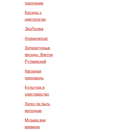
поколение
Беседы с
диетологом
ЭкоЛогика
Апокалипсис
Литературные
беседы. Виктор
Рутминский
Нагорная
проповедь
Культура и
христианство
Легко ли быть
молодым
Музыка вне
времени