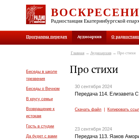
ВОСКРЕСЕН
Радиостанция Екатеринбургской епар
Программа передач
Аудиоархив
О радиостан
Главная
→
Аудиоархив
→ Про стихи
Про стихи
Беседы в школе
трезвения
30 сентября 2024
Беседы о Вечном
Передача 114. Елизавета 
В кругу семьи
Возвращение к
Скачать файл
|
Копировать ссы
истокам
Гость в студии
23 сентября 2024
Передача 113. Яаков Амор
Да будет с вами