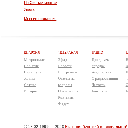
По Святым местам
Урала
Мнение поколения
ЕПАРХИЯ
ТЕЛЕКАНАЛ
РАДИО
Г
Митрополит
Эфир
Программа
Н
События
Новости
передач
А
Структура
Программы
Аудиоархив
Н
Храмы
Ответы на
О радиостанции
Ф
Святые
вопросы
Частоты
О
История
О телеканале
Контакты
К
Контакты
Форум
© 17.02.1999 — 2026
Екатеринбургский епархиальный