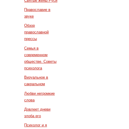
Святые жены Руси
Православие в
звуке
Обзор
православной
прессы
Семья в
современном
обществе. Советы
психолога
Визуальное в
сакральном
Любви негромкие
слова
Довлеет дневи
злоба его
Психолог и я