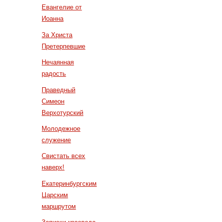
Евангелие от
Иоанна
За Христа
Претерпевшие
Нечаянная
радость
Праведный
Симеон
Верхотурский
Молодежное
служение
Свистать всех
наверх!
Екатеринбургским
Царским
маршрутом