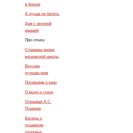
в бронзе
А лучше не болеть
Дом с зеленой
крышей
Про стихи
Страницы жизни
воскресной школы
Вкусное
путешествие
Поговорим о кино
О моде и стиле
Открывая А.С.
Пушкина
Беседы о
душевном
здоровье