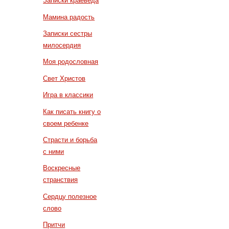
Записки краеведа
Мамина радость
Записки сестры
милосердия
Моя родословная
Свет Христов
Игра в классики
Как писать книгу о
своем ребенке
Страсти и борьба
с ними
Воскресные
странствия
Сердцу полезное
слово
Притчи