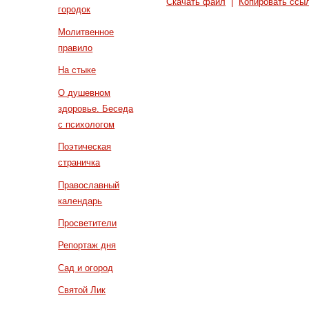
Скачать файл
|
Копировать ссы
городок
Молитвенное
правило
На стыке
О душевном
здоровье. Беседа
с психологом
Поэтическая
страничка
Православный
календарь
Просветители
Репортаж дня
Сад и огород
Святой Лик