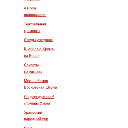
Азбука
православия
Театральная
гримерка
Следы ушедших
К юбилею Храма
на Крови
Секреты
кондитера
Моя любимая
Воскресная Школа
Сердце духовной
столицы Урала
Уральский
народный хор