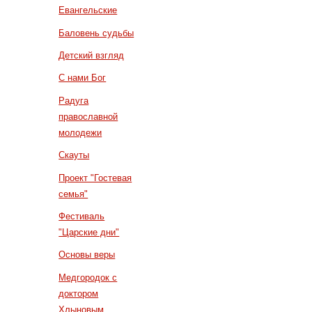
Евангельские
Баловень судьбы
Детский взгляд
С нами Бог
Радуга
православной
молодежи
Скауты
Проект "Гостевая
семья"
Фестиваль
"Царские дни"
Основы веры
Медгородок с
доктором
Хлыновым