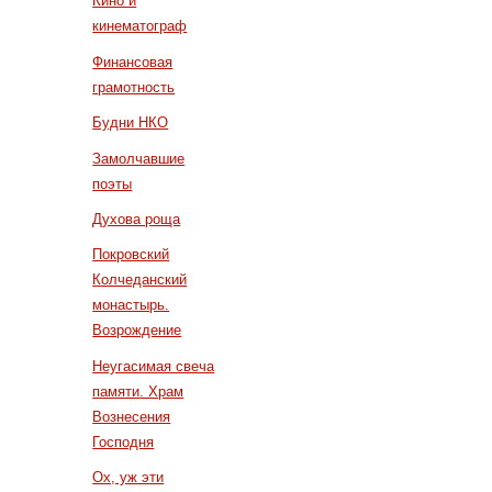
Кино и
кинематограф
Финансовая
грамотность
Будни НКО
Замолчавшие
поэты
Духова роща
Покровский
Колчеданский
монастырь.
Возрождение
Неугасимая свеча
памяти. Храм
Вознесения
Господня
Ох, уж эти