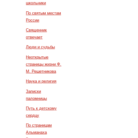
школьники
По святым местам
России
Священник
отвечает
Люди и судьбы
Неоткрытые
страницы жизни Ф.
М. Решетникова
Наука и религия
Записки
паломницы
Путь к детскому
сердцу
По страницам
Альманаха