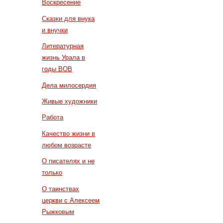
Воскресение
Сказки для внука
и внучки
Литературная
жизнь Урала в
годы ВОВ
Дела милосердия
Живые художники
Работа
Качество жизни в
любом возрасте
О писателях и не
только
О таинствах
церкви с Алексеем
Рыжковым