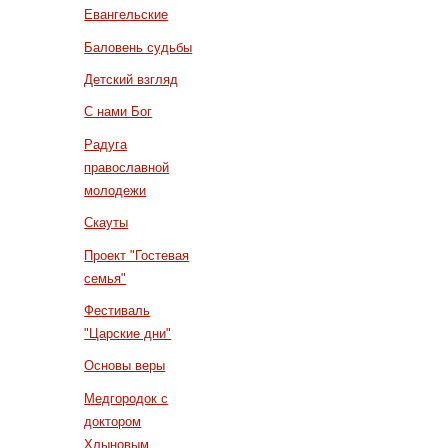
Евангельские
Баловень судьбы
Детский взгляд
С нами Бог
Радуга
православной
молодежи
Скауты
Проект "Гостевая
семья"
Фестиваль
"Царские дни"
Основы веры
Медгородок с
доктором
Хлыновым