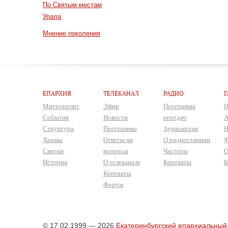
По Святым местам
Урала
Мнение поколения
ЕПАРХИЯ
ТЕЛЕКАНАЛ
РАДИО
Г
Митрополит
Эфир
Программа
Н
События
Новости
передач
А
Структура
Программы
Аудиоархив
Н
Храмы
Ответы на
О радиостанции
Ф
Святые
вопросы
Частоты
О
История
О телеканале
Контакты
К
Контакты
Форум
© 17.02.1999 — 2026
Екатеринбургский епархиальный