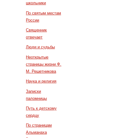
школьники
По святым местам
России
Священник
отвечает
Люди и судьбы
Неоткрытые
страницы жизни Ф.
М. Решетникова
Наука и религия
Записки
паломницы
Путь к детскому
сердцу
По страницам
Альманаха