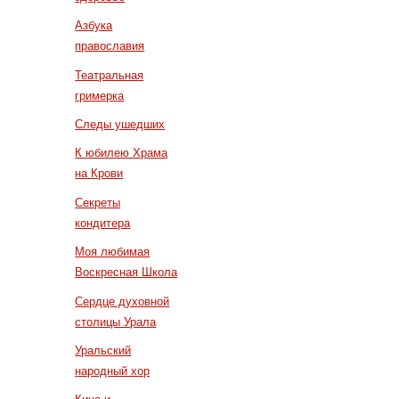
Азбука
православия
Театральная
гримерка
Следы ушедших
К юбилею Храма
на Крови
Секреты
кондитера
Моя любимая
Воскресная Школа
Сердце духовной
столицы Урала
Уральский
народный хор