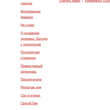
Скачать файл
|
Копировать ссы
городок
Молитвенное
правило
На стыке
О душевном
здоровье. Беседа
с психологом
Поэтическая
страничка
Православный
календарь
Просветители
Репортаж дня
Сад и огород
Святой Лик