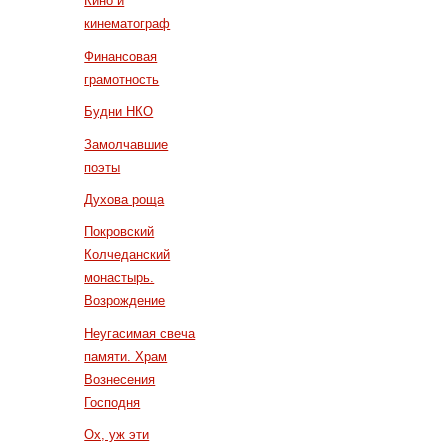
Кино и
кинематограф
Финансовая
грамотность
Будни НКО
Замолчавшие
поэты
Духова роща
Покровский
Колчеданский
монастырь.
Возрождение
Неугасимая свеча
памяти. Храм
Вознесения
Господня
Ох, уж эти