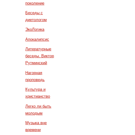
поколение
Беседы с
диетологом
ЭкоЛогика
Апокалипсис
Литературные
беседы. Виктор
Рутминский
Нагорная
проповедь
Культура и
христианство
Легко ли быть
молодым
Музыка вне
времени