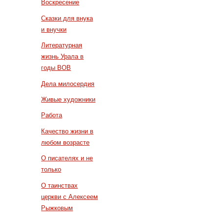
Воскресение
Сказки для внука
и внучки
Литературная
жизнь Урала в
годы ВОВ
Дела милосердия
Живые художники
Работа
Качество жизни в
любом возрасте
О писателях и не
только
О таинствах
церкви с Алексеем
Рыжковым