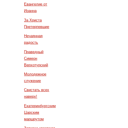
Евангелие от
Иоанна
За Христа
Претерпевшие
Нечаянная
радость
Праведный
Симеон
Верхотурский
Молодежное
служение
Свистать всех
наверх!
Екатеринбургским
Царским
маршрутом