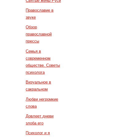
Святые жены Руси
Православие в
звуке
Обзор
православной
прессы
Семья в
современном
обществе. Советы
психолога
Визуальное в
сакральном
Любви негромкие
слова
Довлеет дневи
злоба его
Психолог и я