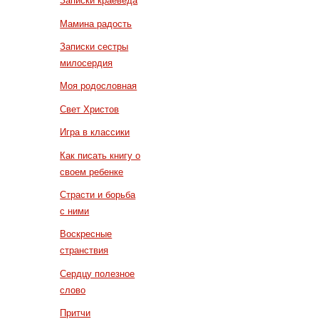
Записки краеведа
Мамина радость
Записки сестры
милосердия
Моя родословная
Свет Христов
Игра в классики
Как писать книгу о
своем ребенке
Страсти и борьба
с ними
Воскресные
странствия
Сердцу полезное
слово
Притчи