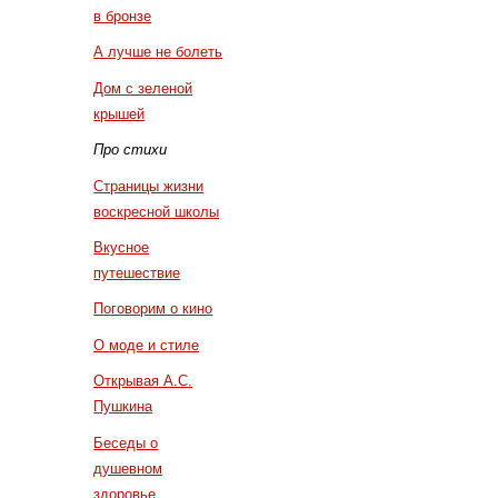
в бронзе
А лучше не болеть
Дом с зеленой
крышей
Про стихи
Страницы жизни
воскресной школы
Вкусное
путешествие
Поговорим о кино
О моде и стиле
Открывая А.С.
Пушкина
Беседы о
душевном
здоровье