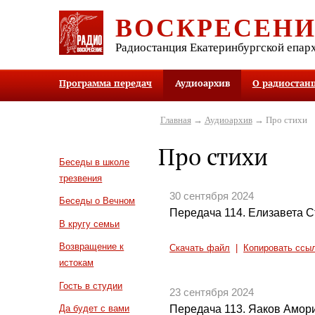
ВОСКРЕСЕН
Радиостанция Екатеринбургской епар
Программа передач
Аудиоархив
О радиостан
Главная
→
Аудиоархив
→ Про стихи
Про стихи
Беседы в школе
трезвения
30 сентября 2024
Беседы о Вечном
Передача 114. Елизавета 
В кругу семьи
Возвращение к
Скачать файл
|
Копировать ссы
истокам
Гость в студии
23 сентября 2024
Передача 113. Яаков Амор
Да будет с вами