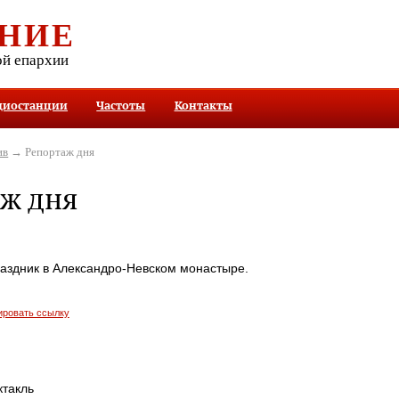
НИЕ
ой епархии
диостанции
Частоты
Контакты
ив
→ Репортаж дня
ж дня
аздник в Александро-Невском монастыре.
ировать ссылку
ктакль