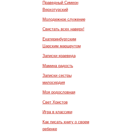
Праведный Симеон
Верхотурский
Молодежное служение
Свистать всех наверх!
Екатеринбургским
Царским маршрутом
Записки краеведа
Мамина радость
Записки сестры
милосердия
Моя родословная
Свет Христов
Игра в классики
Как писать книгу о своем
ребенке