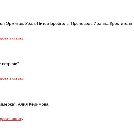
зея Эрмитаж-Урал. Питер Брейгель. Проповедь Иоанна Крестителя
ировать ссылку
 встречи"
ировать ссылку
римёрка". Алия Керимова
ировать ссылку