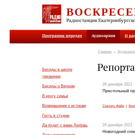
ВОСКРЕСЕ
Радиостанция Екатеринбургск
Программа передач
Аудиоархив
О ра
Главная
→
Аудиоарх
Репорта
Беседы в школе
трезвения
28 декабря 2021
Беседы о Вечном
Престольный пр
В кругу семьи
Возвращение к истокам
Скачать файл
|
Коп
Гость в студии
24 декабря 2021
Да будет с вами Любовь
Новогодний спе
Дела милосердия