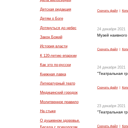
Детская редакция
Скачать файл
|
Коп
Детям о Боге
Дотянуться до небес
24 декабря 2021
Музей наивного 
Закон Божий
История власти
Скачать файл
|
Коп
К 120-летию епархии
Как это по-русски
24 декабря 2021
"Театральная г
Книжная лавка
Литературный театр
Скачать файл
|
Коп
Медицинский городок
Молитвенное правило
23 декабря 2021
На стыке
"Театральная гр
О душевном здоровье.
Скачать файл
|
Коп
Беседа с психологом