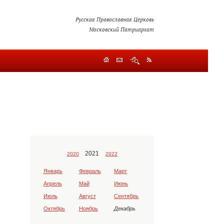
Русская Православная Церковь
Московский Патриархат
2021
2020
2022
Январь
Февраль
Март
Апрель
Май
Июнь
Июль
Август
Сентябрь
Октябрь
Ноябрь
Декабрь