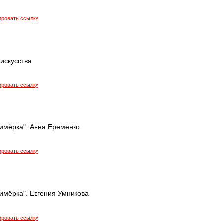
ировать ссылку
искусства
ировать ссылку
римёрка". Анна Еременко
ировать ссылку
имёрка". Евгения Умникова
ировать ссылку