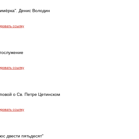
римёрка". Денис Володин
ировать ссылку
гослужение
ировать ссылку
повой о Св. Петре Цетинском
ировать ссылку
юс двести пятьдесят"