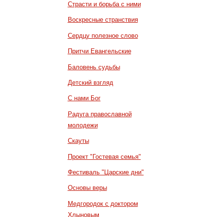
Страсти и борьба с ними
Воскресные странствия
Сердцу полезное слово
Притчи Евангельские
Баловень судьбы
Детский взгляд
С нами Бог
Радуга православной
молодежи
Скауты
Проект "Гостевая семья"
Фестиваль "Царские дни"
Основы веры
Медгородок с доктором
Хлыновым