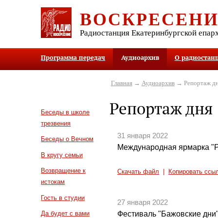
ВОСКРЕСЕН
Радиостанция Екатеринбургской епар
Программа передач
Аудиоархив
О радиостан
Главная
→
Аудиоархив
→ Репортаж д
Репортаж дня
Беседы в школе
трезвения
31 января 2022
Беседы о Вечном
Международная ярмарка "Р
В кругу семьи
Возвращение к
Скачать файл
|
Копировать ссы
истокам
Гость в студии
27 января 2022
Фестиваль "Бажовские дни
Да будет с вами