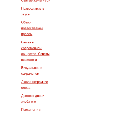
Святые жены Руси
Православие в
звуке
Обзор
православной
прессы
Семья в
современном
обществе. Советы
психолога
Визуальное в
сакральном
Любви негромкие
слова
Довлеет дневи
злоба его
Психолог и я