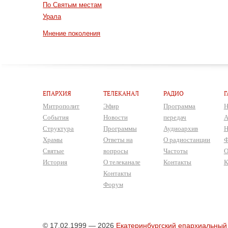
По Святым местам
Урала
Мнение поколения
ЕПАРХИЯ
ТЕЛЕКАНАЛ
РАДИО
Г
Митрополит
Эфир
Программа
Н
События
Новости
передач
А
Структура
Программы
Аудиоархив
Н
Храмы
Ответы на
О радиостанции
Ф
Святые
вопросы
Частоты
О
История
О телеканале
Контакты
К
Контакты
Форум
© 17.02.1999 — 2026
Екатеринбургский епархиальный