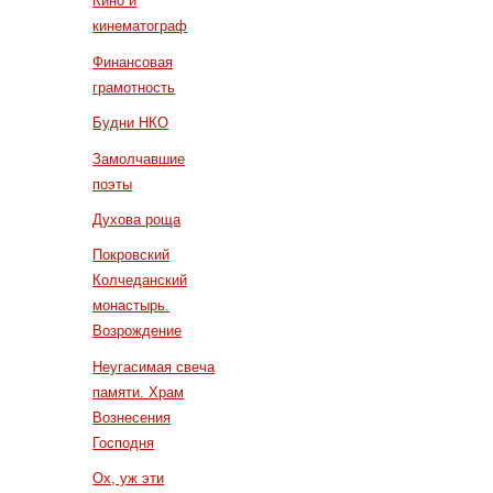
Кино и
кинематограф
Финансовая
грамотность
Будни НКО
Замолчавшие
поэты
Духова роща
Покровский
Колчеданский
монастырь.
Возрождение
Неугасимая свеча
памяти. Храм
Вознесения
Господня
Ох, уж эти