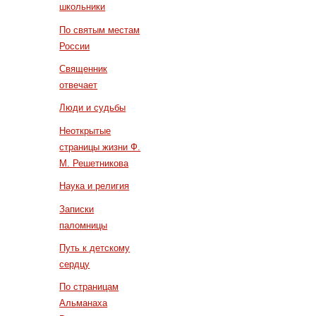
школьники
По святым местам
России
Священник
отвечает
Люди и судьбы
Неоткрытые
страницы жизни Ф.
М. Решетникова
Наука и религия
Записки
паломницы
Путь к детскому
сердцу
По страницам
Альманаха