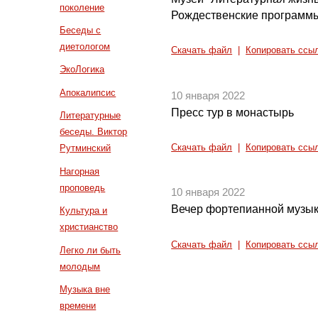
поколение
Рождественские программ
Беседы с
диетологом
Скачать файл
|
Копировать ссы
ЭкоЛогика
Апокалипсис
10 января 2022
Пресс тур в монастырь
Литературные
беседы. Виктор
Скачать файл
|
Копировать ссы
Рутминский
Нагорная
проповедь
10 января 2022
Вечер фортепианной музы
Культура и
христианство
Скачать файл
|
Копировать ссы
Легко ли быть
молодым
Музыка вне
времени