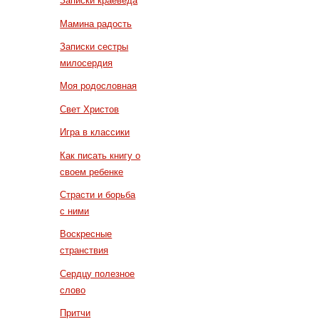
Записки краеведа
Мамина радость
Записки сестры
милосердия
Моя родословная
Свет Христов
Игра в классики
Как писать книгу о
своем ребенке
Страсти и борьба
с ними
Воскресные
странствия
Сердцу полезное
слово
Притчи