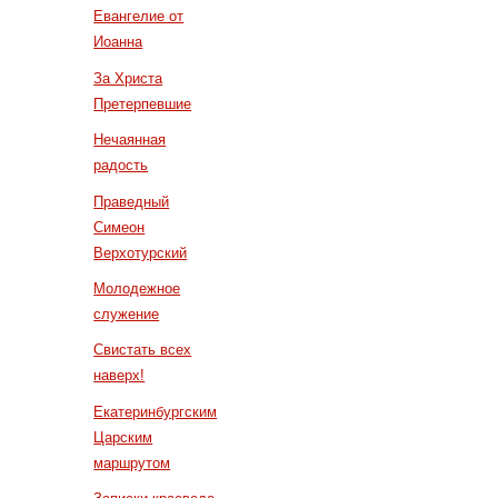
Евангелие от
Иоанна
За Христа
Претерпевшие
Нечаянная
радость
Праведный
Симеон
Верхотурский
Молодежное
служение
Свистать всех
наверх!
Екатеринбургским
Царским
маршрутом