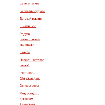
Евангельские
Баловень судьбы
Детский взгляд
С нами Бог
Радуга
православной
молодежи
Скауты
Проект "Гостевая
семья"
Фестиваль
"Царские дни"
Основы веры
Медгородок с
доктором
Хлыновым