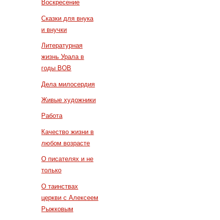
Воскресение
Сказки для внука
и внучки
Литературная
жизнь Урала в
годы ВОВ
Дела милосердия
Живые художники
Работа
Качество жизни в
любом возрасте
О писателях и не
только
О таинствах
церкви с Алексеем
Рыжковым