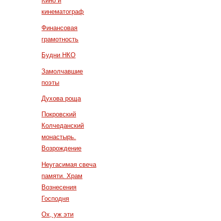
Кино и
кинематограф
Финансовая
грамотность
Будни НКО
Замолчавшие
поэты
Духова роща
Покровский
Колчеданский
монастырь.
Возрождение
Неугасимая свеча
памяти. Храм
Вознесения
Господня
Ох, уж эти