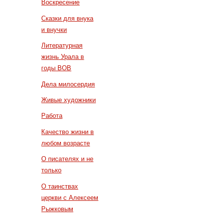
Воскресение
Сказки для внука
и внучки
Литературная
жизнь Урала в
годы ВОВ
Дела милосердия
Живые художники
Работа
Качество жизни в
любом возрасте
О писателях и не
только
О таинствах
церкви с Алексеем
Рыжковым