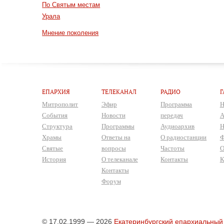
По Святым местам
Урала
Мнение поколения
ЕПАРХИЯ
ТЕЛЕКАНАЛ
РАДИО
Г
Митрополит
Эфир
Программа
Н
События
Новости
передач
А
Структура
Программы
Аудиоархив
Н
Храмы
Ответы на
О радиостанции
Ф
Святые
вопросы
Частоты
О
История
О телеканале
Контакты
К
Контакты
Форум
© 17.02.1999 — 2026
Екатеринбургский епархиальный