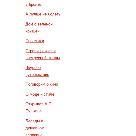
в бронзе
А лучше не болеть
Дом с зеленой
крышей
Про стихи
Страницы жизни
воскресной школы
Вкусное
путешествие
Поговорим о кино
О моде и стиле
Открывая А.С.
Пушкина
Беседы о
душевном
здоровье