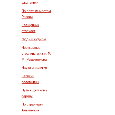
школьники
По святым местам
России
Священник
отвечает
Люди и судьбы
Неоткрытые
страницы жизни Ф.
М. Решетникова
Наука и религия
Записки
паломницы
Путь к детскому
сердцу
По страницам
Альманаха