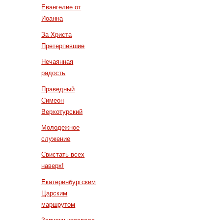
Евангелие от
Иоанна
За Христа
Претерпевшие
Нечаянная
радость
Праведный
Симеон
Верхотурский
Молодежное
служение
Свистать всех
наверх!
Екатеринбургским
Царским
маршрутом