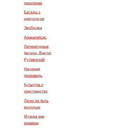
поколение
Беседы с
диетологом
ЭкоЛогика
Апокалипсис
Литературные
беседы. Виктор
Рутминский
Нагорная
проповедь
Культура и
христианство
Легко ли быть
молодым
Музыка вне
времени