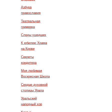
Азбука
православия
Театральная
гримерка
Следы ушедших
К юбилею Храма
на Крови
Секреты
кондитера
Моя любимая
Воскресная Школа
Сердце духовной
столицы Урала
Уральский
народный хор