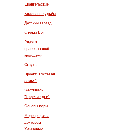
Евангельские
Баловень судьбы
Детский взгляд
С нами Бог
Радуга
православной
молодежи
Скауты
Проект "Гостевая
семья"
Фестиваль
"Царские дни"
Основы веры
Медгородок с
доктором
Хлыновым