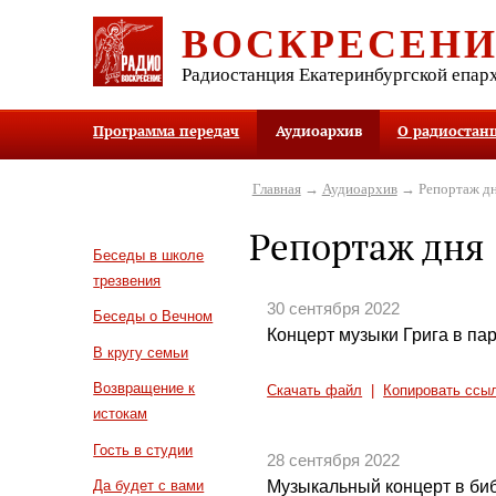
ВОСКРЕСЕН
Радиостанция Екатеринбургской епар
Программа передач
Аудиоархив
О радиостан
Главная
→
Аудиоархив
→ Репортаж д
Репортаж дня
Беседы в школе
трезвения
30 сентября 2022
Беседы о Вечном
Концерт музыки Грига в па
В кругу семьи
Возвращение к
Скачать файл
|
Копировать ссы
истокам
Гость в студии
28 сентября 2022
Музыкальный концерт в биб
Да будет с вами