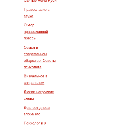
Святые жены Руси
Православие в
звуке
Обзор
православной
прессы
Семья в
современном
обществе. Советы
психолога
Визуальное в
сакральном
Любви негромкие
слова
Довлеет дневи
злоба его
Психолог и я