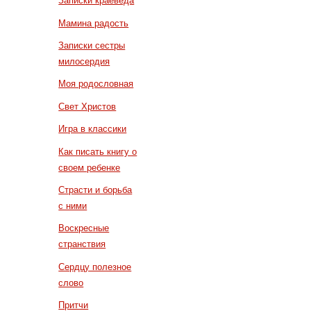
Записки краеведа
Мамина радость
Записки сестры
милосердия
Моя родословная
Свет Христов
Игра в классики
Как писать книгу о
своем ребенке
Страсти и борьба
с ними
Воскресные
странствия
Сердцу полезное
слово
Притчи