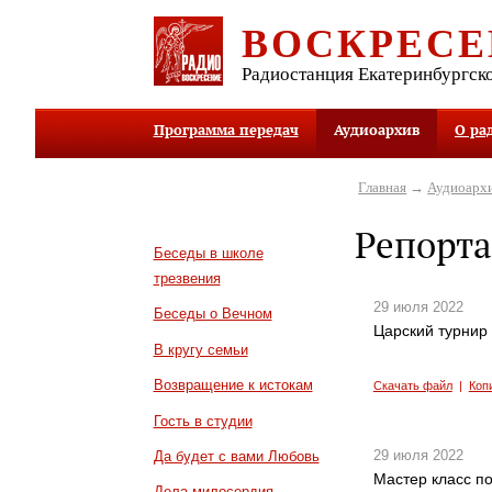
ВОСКРЕСЕ
Радиостанция Екатеринбургск
Программа передач
Аудиоархив
О ра
Главная
→
Аудиоарх
Репорта
Беседы в школе
трезвения
29 июля 2022
Беседы о Вечном
Царский турнир 
В кругу семьи
Возвращение к истокам
Скачать файл
|
Коп
Гость в студии
29 июля 2022
Да будет с вами Любовь
Мастер класс по
Дела милосердия