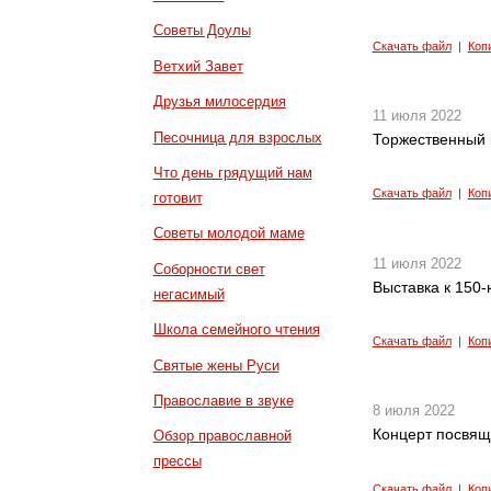
Советы Доулы
Скачать файл
|
Коп
Ветхий Завет
Друзья милосердия
11 июля 2022
Песочница для взрослых
Торжественный 
Что день грядущий нам
Скачать файл
|
Коп
готовит
Советы молодой маме
11 июля 2022
Соборности свет
Выставка к 150
негасимый
Школа семейного чтения
Скачать файл
|
Коп
Святые жены Руси
Православие в звуке
8 июля 2022
Концерт посвящ
Обзор православной
прессы
Скачать файл
|
Коп