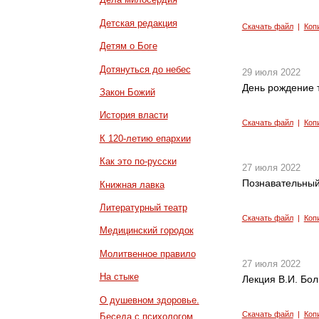
Детская редакция
Скачать файл
|
Коп
Детям о Боге
Дотянуться до небес
29 июля 2022
День рождение 
Закон Божий
История власти
Скачать файл
|
Коп
К 120-летию епархии
Как это по-русски
27 июля 2022
Познавательный
Книжная лавка
Литературный театр
Скачать файл
|
Коп
Медицинский городок
Молитвенное правило
27 июля 2022
На стыке
Лекция В.И. Бол
О душевном здоровье.
Скачать файл
|
Коп
Беседа с психологом