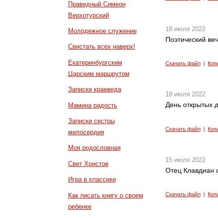
Праведный Симеон
Верхотурский
18 июля 2022
Молодежное служение
Поэтический веч
Свистать всех наверх!
Екатеринбургским
Скачать файл
|
Коп
Царским маршрутом
Записки краеведа
18 июля 2022
День открытых 
Мамина радость
Записки сестры
Скачать файл
|
Коп
милосердия
Моя родословная
15 июля 2022
Свет Христов
Отец Клавдиан 
Игра в классики
Скачать файл
|
Коп
Как писать книгу о своем
ребенке