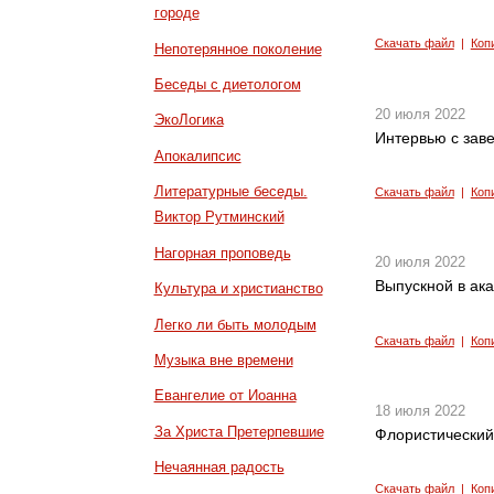
городе
Скачать файл
|
Коп
Непотерянное поколение
Беседы с диетологом
20 июля 2022
ЭкоЛогика
Интервью с зав
Апокалипсис
Литературные беседы.
Скачать файл
|
Коп
Виктор Рутминский
Нагорная проповедь
20 июля 2022
Выпускной в ак
Культура и христианство
Легко ли быть молодым
Скачать файл
|
Коп
Музыка вне времени
Евангелие от Иоанна
18 июля 2022
За Христа Претерпевшие
Флористический
Нечаянная радость
Скачать файл
|
Коп