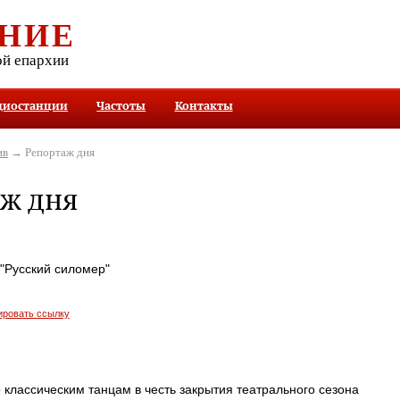
НИЕ
ой епархии
диостанции
Частоты
Контакты
ив
→ Репортаж дня
ж дня
"Русский силомер"
ировать ссылку
 классическим танцам в честь закрытия театрального сезона