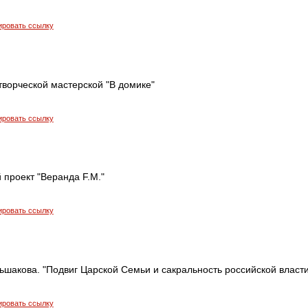
ировать ссылку
творческой мастерской "В домике"
ировать ссылку
 проект "Веранда F.M."
ировать ссылку
ьшакова. "Подвиг Царской Семьи и сакральность российской власти
ировать ссылку