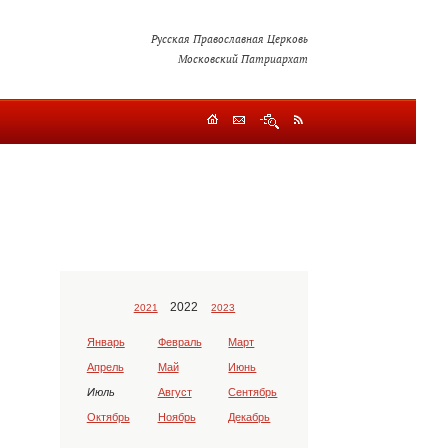
Русская Православная Церковь
Московский Патриархат
2022
2021
2023
Январь
Февраль
Март
Апрель
Май
Июнь
Июль
Август
Сентябрь
Октябрь
Ноябрь
Декабрь