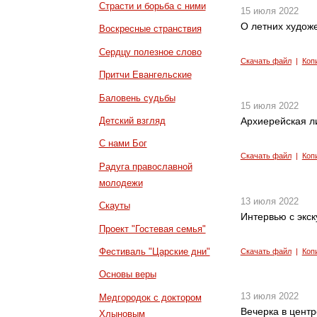
Страсти и борьба с ними
15 июля 2022
О летних худож
Воскресные странствия
Сердцу полезное слово
Скачать файл
|
Коп
Притчи Евангельские
Баловень судьбы
15 июля 2022
Детский взгляд
Архиерейская л
С нами Бог
Скачать файл
|
Коп
Радуга православной
молодежи
13 июля 2022
Скауты
Интервью с экс
Проект "Гостевая семья"
Фестиваль "Царские дни"
Скачать файл
|
Коп
Основы веры
13 июля 2022
Медгородок с доктором
Вечерка в цент
Хлыновым