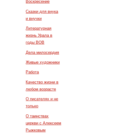
Воскресение
Сказки для внука
и внучки
Литературная
жизнь Урала в
годы ВОВ
Дела милосердия
Живые художники
Работа
Качество жизни в
любом возрасте
О писателях и не
только
О таинствах
церкви с Алексеем
Рыжковым