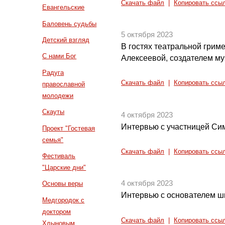
Скачать файл
|
Копировать ссы
Евангельские
Баловень судьбы
5 октября 2023
Детский взгляд
В гостях театральной грим
С нами Бог
Алексеевой, создателем му
Радуга
Скачать файл
|
Копировать ссы
православной
молодежи
Скауты
4 октября 2023
Интервью с участницей Сим
Проект "Гостевая
семья"
Скачать файл
|
Копировать ссы
Фестиваль
"Царские дни"
4 октября 2023
Основы веры
Интервью с основателем 
Медгородок с
доктором
Скачать файл
|
Копировать ссы
Хлыновым