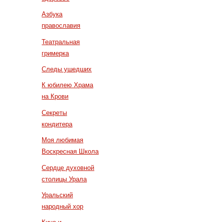
Азбука
православия
Театральная
гримерка
Следы ушедших
К юбилею Храма
на Крови
Секреты
кондитера
Моя любимая
Воскресная Школа
Сердце духовной
столицы Урала
Уральский
народный хор