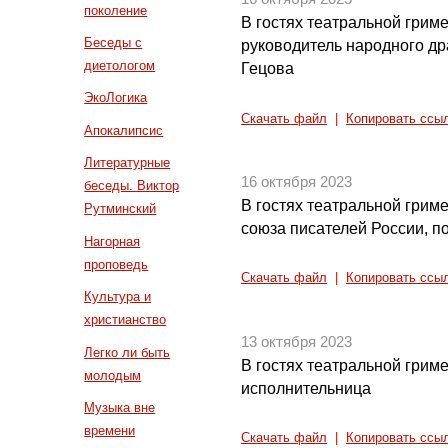
поколение
В гостях театральной грим
Беседы с
руководитель народного др
диетологом
Гецова
ЭкоЛогика
Скачать файл
|
Копировать ссы
Апокалипсис
Литературные
16 октября 2023
беседы. Виктор
В гостях театральной грим
Рутминский
союза писателей России, п
Нагорная
проповедь
Скачать файл
|
Копировать ссы
Культура и
христианство
13 октября 2023
Легко ли быть
В гостях театральной гриме
молодым
исполнительница
Музыка вне
времени
Скачать файл
|
Копировать ссы