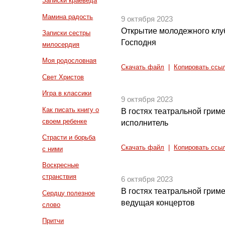
Записки краеведа
Мамина радость
9 октября 2023
Открытие молодежного клу
Записки сестры
Господня
милосердия
Моя родословная
Скачать файл
|
Копировать ссы
Свет Христов
Игра в классики
9 октября 2023
Как писать книгу о
В гостях театральной гриме
своем ребенке
исполнитель
Страсти и борьба
Скачать файл
|
Копировать ссы
с ними
Воскресные
странствия
6 октября 2023
В гостях театральной гриме
Сердцу полезное
ведущая концертов
слово
Притчи