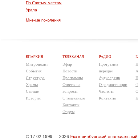
По Святым местам
Урала
Мнение поколения
ЕПАРХИЯ
ТЕЛЕКАНАЛ
РАДИО
Г
Митрополит
Эфир
Программа
Н
События
Новости
передач
А
Структура
Программы
Аудиоархив
Н
Храмы
Ответы на
О радиостанции
Ф
Святые
вопросы
Частоты
О
История
О телеканале
Контакты
К
Контакты
Форум
© 17.02.1999 — 2026
Екатеринбургский епархиальный