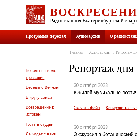
ВОСКРЕСЕН
Радиостанция Екатеринбургской епар
Программа передач
Аудиоархив
О радиостан
Главная
→
Аудиоархив
→ Репортаж д
Репортаж дня
Беседы в школе
трезвения
30 октября 2023
Беседы о Вечном
Юбилей музыкально-поэтич
В кругу семьи
Возвращение к
Скачать файл
|
Копировать ссы
истокам
Гость в студии
30 октября 2023
Экскурсия в ботанический 
Да будет с вами