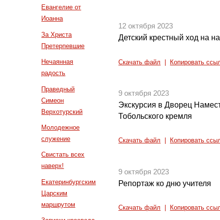
Евангелие от
Иоанна
12 октября 2023
За Христа
Детский крестный ход на на
Претерпевшие
Нечаянная
Скачать файл
|
Копировать ссы
радость
Праведный
9 октября 2023
Симеон
Экскурсия в Дворец Намест
Верхотурский
Тобольского кремля
Молодежное
служение
Скачать файл
|
Копировать ссы
Свистать всех
наверх!
9 октября 2023
Екатеринбургским
Репортаж ко дню учителя
Царским
маршрутом
Скачать файл
|
Копировать ссы