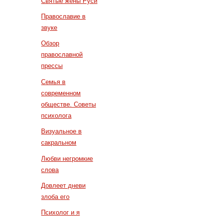
Святые жены Руси
Православие в
звуке
Обзор
православной
прессы
Семья в
современном
обществе. Советы
психолога
Визуальное в
сакральном
Любви негромкие
слова
Довлеет дневи
злоба его
Психолог и я