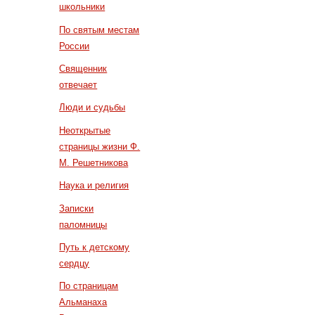
школьники
По святым местам
России
Священник
отвечает
Люди и судьбы
Неоткрытые
страницы жизни Ф.
М. Решетникова
Наука и религия
Записки
паломницы
Путь к детскому
сердцу
По страницам
Альманаха