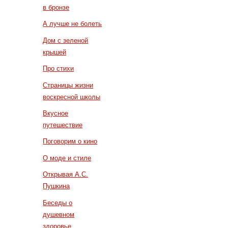
в бронзе
А лучше не болеть
Дом с зеленой
крышей
Про стихи
Страницы жизни
воскресной школы
Вкусное
путешествие
Поговорим о кино
О моде и стиле
Открывая А.С.
Пушкина
Беседы о
душевном
здоровье