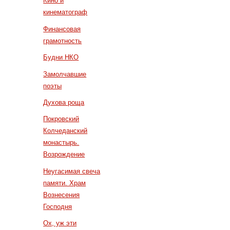
Кино и
кинематограф
Финансовая
грамотность
Будни НКО
Замолчавшие
поэты
Духова роща
Покровский
Колчеданский
монастырь.
Возрождение
Неугасимая свеча
памяти. Храм
Вознесения
Господня
Ох, уж эти