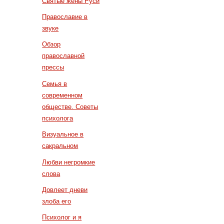
Святые жены Руси
Православие в
звуке
Обзор
православной
прессы
Семья в
современном
обществе. Советы
психолога
Визуальное в
сакральном
Любви негромкие
слова
Довлеет дневи
злоба его
Психолог и я