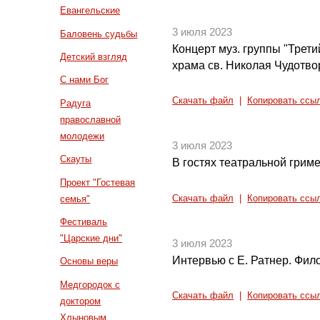
Евангельские
3 июля 2023
Баловень судьбы
Концерт муз. группы "Трети
Детский взгляд
храма св. Николая Чудотво
С нами Бог
Скачать файл
|
Копировать ссы
Радуга
православной
молодежи
3 июля 2023
Скауты
В гостях театральной грим
Проект "Гостевая
Скачать файл
|
Копировать ссы
семья"
Фестиваль
"Царские дни"
3 июля 2023
Интервью с Е. Ратнер. Фил
Основы веры
Медгородок с
Скачать файл
|
Копировать ссы
доктором
Хлыновым