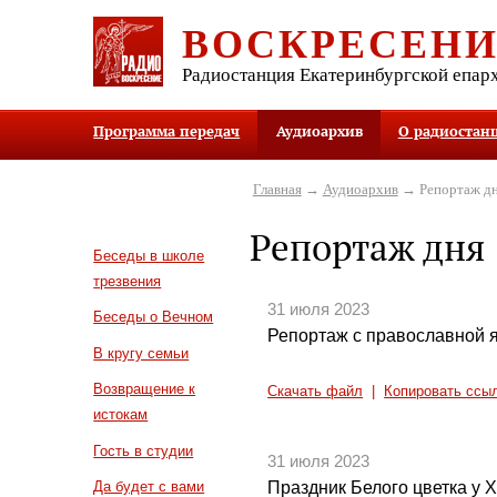
ВОСКРЕСЕН
Радиостанция Екатеринбургской епар
Программа передач
Аудиоархив
О радиостан
Главная
→
Аудиоархив
→ Репортаж д
Репортаж дня
Беседы в школе
трезвения
31 июля 2023
Беседы о Вечном
Репортаж с православной 
В кругу семьи
Возвращение к
Скачать файл
|
Копировать ссы
истокам
Гость в студии
31 июля 2023
Праздник Белого цветка у 
Да будет с вами