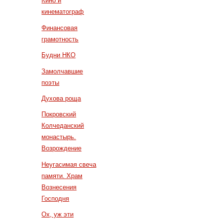
Кино и
кинематограф
Финансовая
грамотность
Будни НКО
Замолчавшие
поэты
Духова роща
Покровский
Колчеданский
монастырь.
Возрождение
Неугасимая свеча
памяти. Храм
Вознесения
Господня
Ох, уж эти