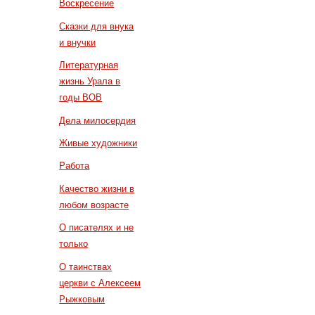
Воскресение
Сказки для внука
и внучки
Литературная
жизнь Урала в
годы ВОВ
Дела милосердия
Живые художники
Работа
Качество жизни в
любом возрасте
О писателях и не
только
О таинствах
церкви с Алексеем
Рыжковым