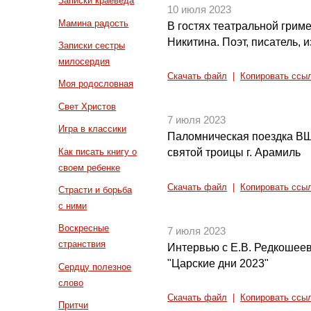
Записки краеведа
10 июля 2023
Мамина радость
В гостях театральной грим
Никитина. Поэт, писатель, 
Записки сестры
милосердия
Скачать файл
|
Копировать ссы
Моя родословная
Свет Христов
7 июля 2023
Игра в классики
Паломническая поездка ВШ
Как писать книгу о
святой троицы г. Арамиль
своем ребенке
Скачать файл
|
Копировать ссы
Страсти и борьба
с ними
Воскресные
7 июля 2023
странствия
Интервью с Е.В. Редкошее
"Царские дни 2023"
Сердцу полезное
слово
Скачать файл
|
Копировать ссы
Притчи