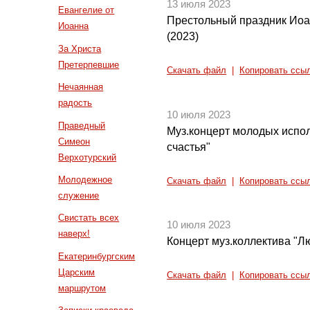
13 июля 2023
Евангелие от
Престольный праздник Иоа
Иоанна
(2023)
За Христа
Претерпевшие
Скачать файл
|
Копировать ссы
Нечаянная
радость
10 июля 2023
Праведный
Муз.концерт молодых испо
Симеон
счастья"
Верхотурский
Молодежное
Скачать файл
|
Копировать ссы
служение
Свистать всех
10 июля 2023
наверх!
Концерт муз.коллектива "Л
Екатеринбургским
Царским
Скачать файл
|
Копировать ссы
маршрутом