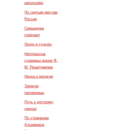
школьники
По святым местам
России
Священник
отвечает
Люди и судьбы
Неоткрытые
страницы жизни Ф.
М. Решетникова
Наука и религия
Записки
паломницы
Путь к детскому
сердцу
По страницам
Альманаха