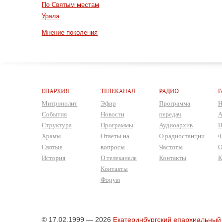
По Святым местам
Урала
Мнение поколения
ЕПАРХИЯ
ТЕЛЕКАНАЛ
РАДИО
Г
Митрополит
Эфир
Программа
Н
События
Новости
передач
А
Структура
Программы
Аудиоархив
Н
Храмы
Ответы на
О радиостанции
Ф
Святые
вопросы
Частоты
О
История
О телеканале
Контакты
К
Контакты
Форум
© 17.02.1999 — 2026
Екатеринбургский епархиальный