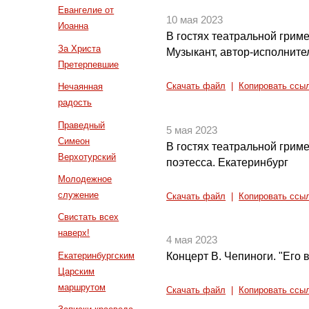
Евангелие от
10 мая 2023
Иоанна
В гостях театральной грим
За Христа
Музыкант, автор-исполните
Претерпевшие
Нечаянная
Скачать файл
|
Копировать ссы
радость
Праведный
5 мая 2023
Симеон
В гостях театральной грим
Верхотурский
поэтесса. Екатеринбург
Молодежное
служение
Скачать файл
|
Копировать ссы
Свистать всех
наверх!
4 мая 2023
Екатеринбургским
Концерт В. Чепиноги. "Его 
Царским
маршрутом
Скачать файл
|
Копировать ссы