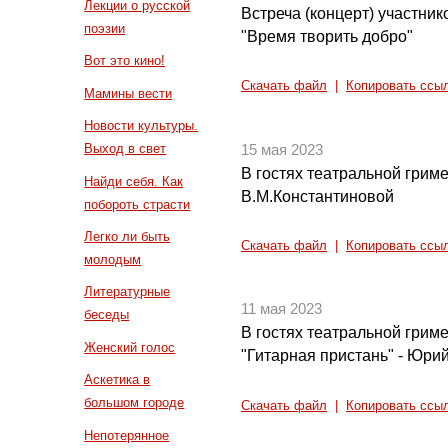
Лекции о русской
Встреча (концерт) участни
поэзии
"Время творить добро"
Вот это кино!
Скачать файл
|
Копировать ссы
Мамины вести
Новости культуры.
Выход в свет
15 мая 2023
В гостях театральной грим
Найди себя. Как
В.М.Константиновой
побороть страсти
Легко ли быть
Скачать файл
|
Копировать ссы
молодым
Литературные
11 мая 2023
беседы
В гостях театральной грим
Женский голос
"Гитарная пристань" - Юри
Аскетика в
большом городе
Скачать файл
|
Копировать ссы
Непотерянное