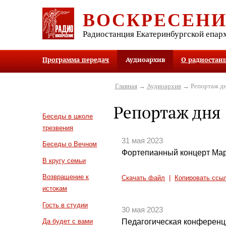
ВОСКРЕСЕН
Радиостанция Екатеринбургской епар
Программа передач
Аудиоархив
О радиостан
Главная
→
Аудиоархив
→ Репортаж д
Репортаж дня
Беседы в школе
трезвения
31 мая 2023
Беседы о Вечном
Фортепианный концерт Мар
В кругу семьи
Возвращение к
Скачать файл
|
Копировать ссы
истокам
Гость в студии
30 мая 2023
Педагогическая конференц
Да будет с вами