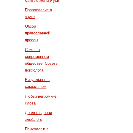
Святые жены Руси
Православие в
звуке
Обзор
православной
прессы
Семья в
современном
обществе. Советы
психолога
Визуальное в
сакральном
Любви негромкие
слова
Довлеет дневи
злоба его
Психолог и я