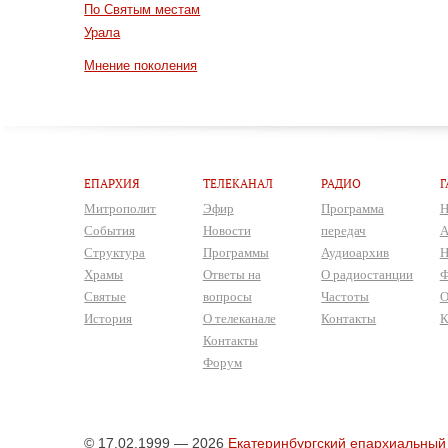
По Святым местам
Урала
Мнение поколения
ЕПАРХИЯ
ТЕЛЕКАНАЛ
РАДИО
Г
Митрополит
Эфир
Программа
Н
События
Новости
передач
А
Структура
Программы
Аудиоархив
Н
Храмы
Ответы на
О радиостанции
Ф
Святые
вопросы
Частоты
О
История
О телеканале
Контакты
К
Контакты
Форум
© 17.02.1999 — 2026
Екатеринбургский епархиальный