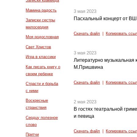
Записки краеведа
Мамина радость
3 мая 2023
Пасхальный концерт от ВШ
Записки сестры
милосердия
Скачать файл
|
Копировать ссы
Моя родословная
Свет Христов
3 мая 2023
Игра в классики
Литературно музыкальная 
Как писать книгу о
М.Пришвина
своем ребенке
Скачать файл
|
Копировать ссы
Страсти и борьба
с ними
Воскресные
2 мая 2023
странствия
В гостях театральной грим
и певица
Сердцу полезное
слово
Скачать файл
|
Копировать ссы
Притчи