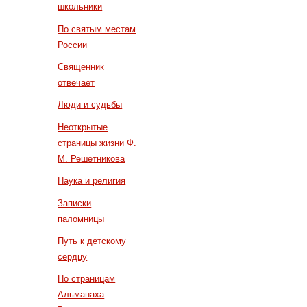
школьники
По святым местам
России
Священник
отвечает
Люди и судьбы
Неоткрытые
страницы жизни Ф.
М. Решетникова
Наука и религия
Записки
паломницы
Путь к детскому
сердцу
По страницам
Альманаха