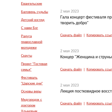
Евангельские
2 мая 2023
Баловень судьбы
Гала концерт фестиваля п
Детский взгляд
творить добро"
С нами Бог
Скачать файл
|
Копировать ссы
Радуга
православной
молодежи
2 мая 2023
Скауты
Концер "Женщина и струны
Проект "Гостевая
Скачать файл
|
Копировать ссы
семья"
Фестиваль
"Царские дни"
2 мая 2023
Лекция постковидное восс
Основы веры
Медгородок с
Скачать файл
|
Копировать ссы
доктором
Хлыновым