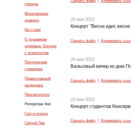
Скачать файл
|
Копировать ссы
городок
Молитвенное
26 мая 2023
правило
Концерт "Весна идет, весне
На стыке
О душевном
Скачать файл
|
Копировать ссы
здоровье. Беседа
с психологом
26 мая 2023
Поэтическая
Вальсовый вечер ко дню П
страничка
Православный
Скачать файл
|
Копировать ссы
календарь
Просветители
22 мая 2023
Репортаж дня
Концерт студентов Консерв
Сад и огород
Скачать файл
|
Копировать ссы
Святой Лик