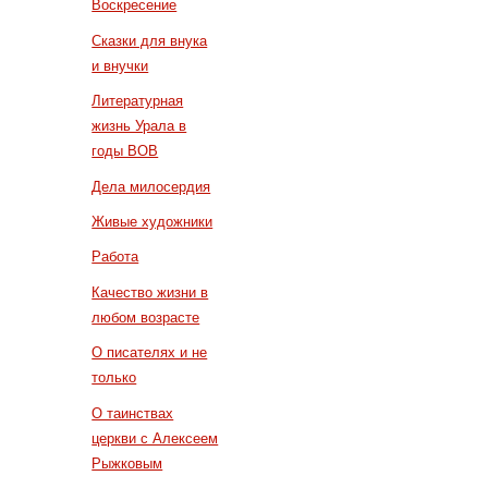
Воскресение
Сказки для внука
и внучки
Литературная
жизнь Урала в
годы ВОВ
Дела милосердия
Живые художники
Работа
Качество жизни в
любом возрасте
О писателях и не
только
О таинствах
церкви с Алексеем
Рыжковым