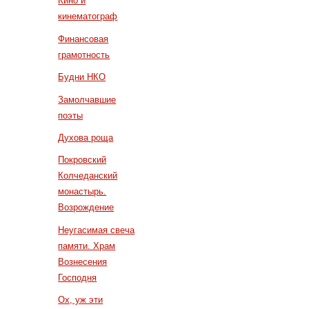
Кино и
кинематограф
Финансовая
грамотность
Будни НКО
Замолчавшие
поэты
Духова роща
Покровский
Колчеданский
монастырь.
Возрождение
Неугасимая свеча
памяти. Храм
Вознесения
Господня
Ох, уж эти