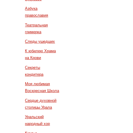
Азбука
православия
Театральная
гримерка
Следы ушедших
К юбилею Храма
на Крови
Секреты
кондитера
Моя любимая
Воскресная Школа
Сердце духовной
столицы Урала
Уральский
народный хор