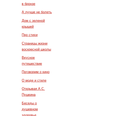
в бронзе
А лучше не болеть
Дом с зеленой
крышей
Про стихи
Страницы жизни
воскресной школы
Вкусное
путешествие
Поговорим о кино
О моде и стиле
Открывая А.С.
Пушкина
Беседы о
душевном
здоровье