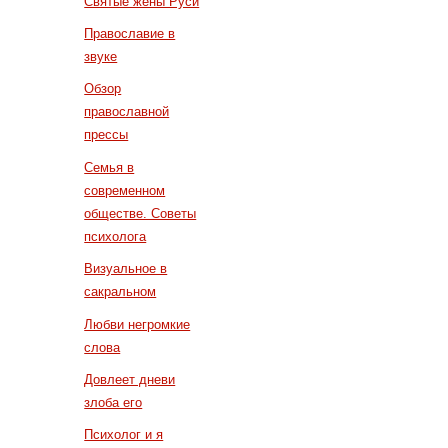
Святые жены Руси
Православие в
звуке
Обзор
православной
прессы
Семья в
современном
обществе. Советы
психолога
Визуальное в
сакральном
Любви негромкие
слова
Довлеет дневи
злоба его
Психолог и я