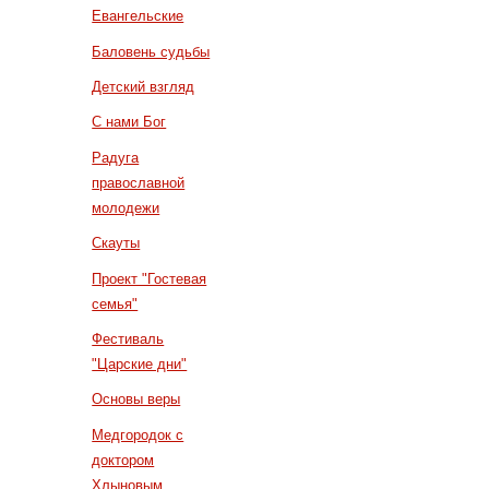
Евангельские
Баловень судьбы
Детский взгляд
С нами Бог
Радуга
православной
молодежи
Скауты
Проект "Гостевая
семья"
Фестиваль
"Царские дни"
Основы веры
Медгородок с
доктором
Хлыновым