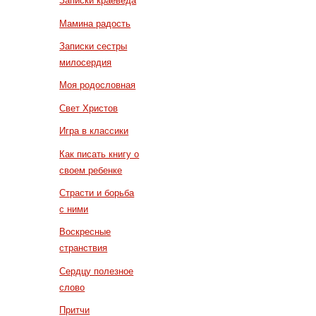
Записки краеведа
Мамина радость
Записки сестры
милосердия
Моя родословная
Свет Христов
Игра в классики
Как писать книгу о
своем ребенке
Страсти и борьба
с ними
Воскресные
странствия
Сердцу полезное
слово
Притчи