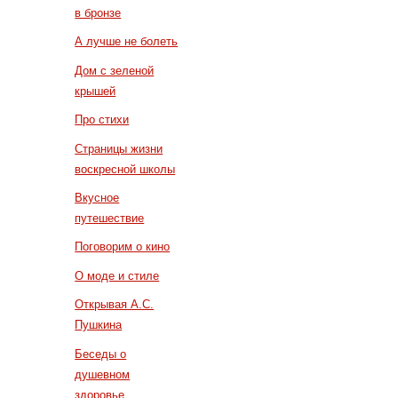
в бронзе
А лучше не болеть
Дом с зеленой
крышей
Про стихи
Страницы жизни
воскресной школы
Вкусное
путешествие
Поговорим о кино
О моде и стиле
Открывая А.С.
Пушкина
Беседы о
душевном
здоровье