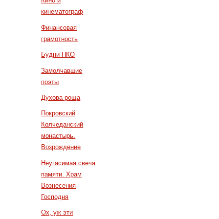
Кино и
кинематограф
Финансовая
грамотность
Будни НКО
Замолчавшие
поэты
Духова роща
Покровский
Колчеданский
монастырь.
Возрождение
Неугасимая свеча
памяти. Храм
Вознесения
Господня
Ох, уж эти