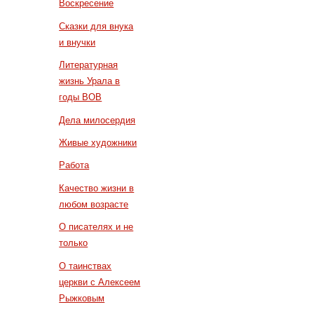
Воскресение
Сказки для внука
и внучки
Литературная
жизнь Урала в
годы ВОВ
Дела милосердия
Живые художники
Работа
Качество жизни в
любом возрасте
О писателях и не
только
О таинствах
церкви с Алексеем
Рыжковым