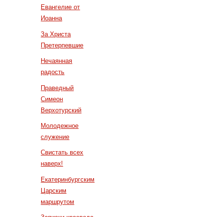
Евангелие от
Иоанна
За Христа
Претерпевшие
Нечаянная
радость
Праведный
Симеон
Верхотурский
Молодежное
служение
Свистать всех
наверх!
Екатеринбургским
Царским
маршрутом