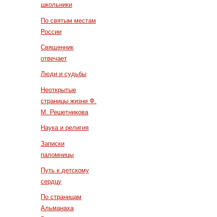
школьники
По святым местам
России
Священник
отвечает
Люди и судьбы
Неоткрытые
страницы жизни Ф.
М. Решетникова
Наука и религия
Записки
паломницы
Путь к детскому
сердцу
По страницам
Альманаха