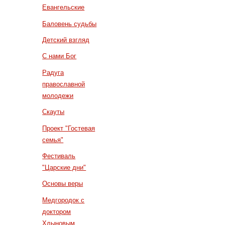
Евангельские
Баловень судьбы
Детский взгляд
С нами Бог
Радуга
православной
молодежи
Скауты
Проект "Гостевая
семья"
Фестиваль
"Царские дни"
Основы веры
Медгородок с
доктором
Хлыновым