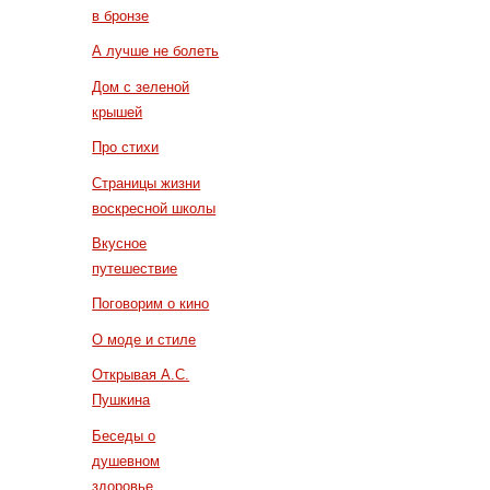
в бронзе
А лучше не болеть
Дом с зеленой
крышей
Про стихи
Страницы жизни
воскресной школы
Вкусное
путешествие
Поговорим о кино
О моде и стиле
Открывая А.С.
Пушкина
Беседы о
душевном
здоровье