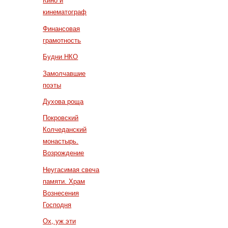
Кино и
кинематограф
Финансовая
грамотность
Будни НКО
Замолчавшие
поэты
Духова роща
Покровский
Колчеданский
монастырь.
Возрождение
Неугасимая свеча
памяти. Храм
Вознесения
Господня
Ох, уж эти