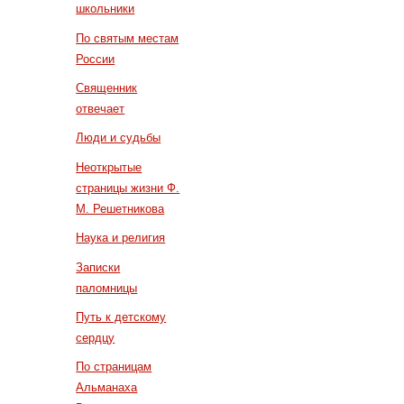
школьники
По святым местам
России
Священник
отвечает
Люди и судьбы
Неоткрытые
страницы жизни Ф.
М. Решетникова
Наука и религия
Записки
паломницы
Путь к детскому
сердцу
По страницам
Альманаха