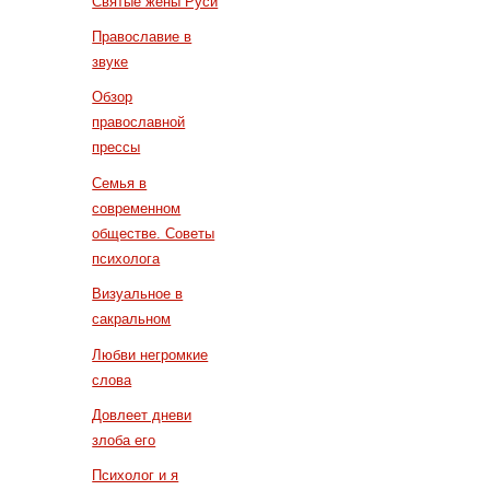
Святые жены Руси
Православие в
звуке
Обзор
православной
прессы
Семья в
современном
обществе. Советы
психолога
Визуальное в
сакральном
Любви негромкие
слова
Довлеет дневи
злоба его
Психолог и я