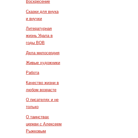
Воскресение
Сказки для внука
и внучки
Литературная
жизнь Урала в
годы ВОВ
Дела милосердия
Живые художники
Работа
Качество жизни в
любом возрасте
О писателях и не
только
О таинствах
церкви с Алексеем
Рыжковым