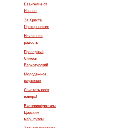
Евангелие от
Иоанна
За Христа
Претерпевшие
Нечаянная
радость
Праведный
Симеон
Верхотурский
Молодежное
служение
Свистать всех
наверх!
Екатеринбургским
Царским
маршрутом