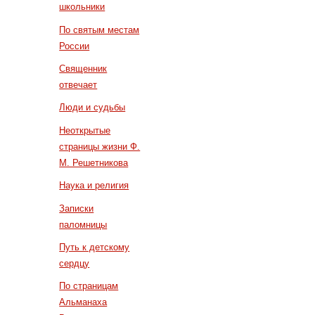
школьники
По святым местам
России
Священник
отвечает
Люди и судьбы
Неоткрытые
страницы жизни Ф.
М. Решетникова
Наука и религия
Записки
паломницы
Путь к детскому
сердцу
По страницам
Альманаха