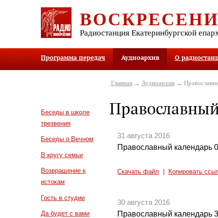
ВОСКРЕСЕН
Радиостанция Екатеринбургской епар
Программа передач
Аудиоархив
О радиостан
Главная
→
Аудиоархив
→ Православны
Православный
Беседы в школе
трезвения
31 августа 2016
Беседы о Вечном
Православный календарь 0
В кругу семьи
Возвращение к
Скачать файл
|
Копировать ссы
истокам
Гость в студии
30 августа 2016
Православный календарь 3
Да будет с вами