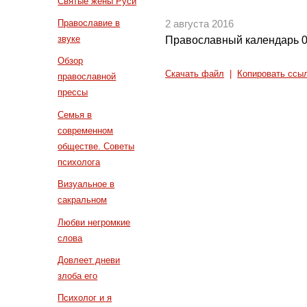
Святые жены Руси
Православие в
2 августа 2016
звуке
Православный календарь 0
Обзор
Скачать файл
|
Копировать ссы
православной
прессы
Семья в
современном
обществе. Советы
психолога
Визуальное в
сакральном
Любви негромкие
слова
Довлеет дневи
злоба его
Психолог и я