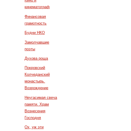
Кино и
кинематограф
Финансовая
грамотность
Будни НКО
Замолчавшие
поэты
Духова роща
Покровский
Колчеданский
монастырь.
Возрождение
Неугасимая свеча
памяти. Храм
Вознесения
Господня
Ох, уж эти