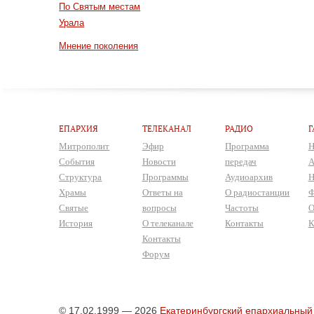
По Святым местам
Урала
Мнение поколения
ЕПАРХИЯ
ТЕЛЕКАНАЛ
РАДИО
Г
Митрополит
Эфир
Программа
Н
События
Новости
передач
А
Структура
Программы
Аудиоархив
Н
Храмы
Ответы на
О радиостанции
Ф
Святые
вопросы
Частоты
О
История
О телеканале
Контакты
К
Контакты
Форум
© 17.02.1999 — 2026
Екатеринбургский епархиальный