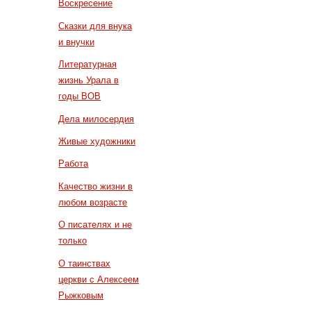
Воскресение
Сказки для внука
и внучки
Литературная
жизнь Урала в
годы ВОВ
Дела милосердия
Живые художники
Работа
Качество жизни в
любом возрасте
О писателях и не
только
О таинствах
церкви с Алексеем
Рыжковым