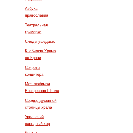
Азбука
православия
Театральная
гримерка
Следы ушедших
К юбилею Храма
на Крови
Секреты
кондитера
Моя любимая
Воскресная Школа
Сердце духовной
столицы Урала
Уральский
народный хор