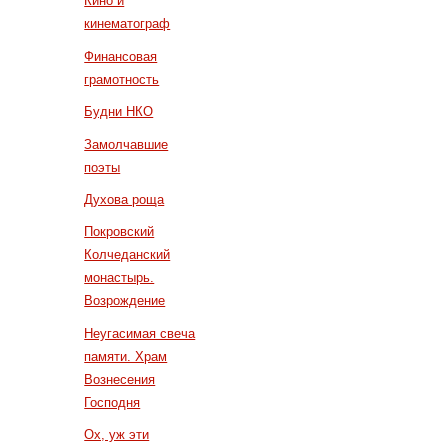
Кино и
кинематограф
Финансовая
грамотность
Будни НКО
Замолчавшие
поэты
Духова роща
Покровский
Колчеданский
монастырь.
Возрождение
Неугасимая свеча
памяти. Храм
Вознесения
Господня
Ох, уж эти