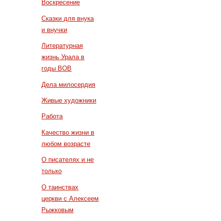
Воскресение
Сказки для внука
и внучки
Литературная
жизнь Урала в
годы ВОВ
Дела милосердия
Живые художники
Работа
Качество жизни в
любом возрасте
О писателях и не
только
О таинствах
церкви с Алексеем
Рыжковым