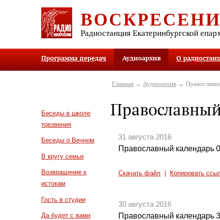
ВОСКРЕСЕН
Радиостанция Екатеринбургской епар
Программа передач
Аудиоархив
О радиостан
Главная
→
Аудиоархив
→ Православны
Православный
Беседы в школе
трезвения
31 августа 2016
Беседы о Вечном
Православный календарь 0
В кругу семьи
Возвращение к
Скачать файл
|
Копировать ссы
истокам
Гость в студии
30 августа 2016
Православный календарь 3
Да будет с вами