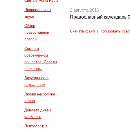
Святые жены Руси
Православие в
2 августа 2016
звуке
Православный календарь 0
Обзор
Скачать файл
|
Копировать ссы
православной
прессы
Семья в
современном
обществе. Советы
психолога
Визуальное в
сакральном
Любви негромкие
слова
Довлеет дневи
злоба его
Психолог и я