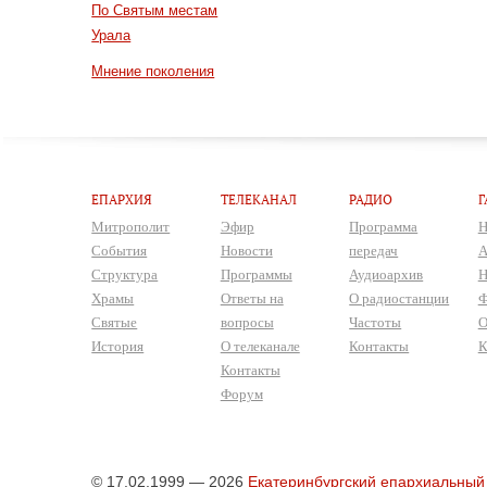
По Святым местам
Урала
Мнение поколения
ЕПАРХИЯ
ТЕЛЕКАНАЛ
РАДИО
Г
Митрополит
Эфир
Программа
Н
События
Новости
передач
А
Структура
Программы
Аудиоархив
Н
Храмы
Ответы на
О радиостанции
Ф
Святые
вопросы
Частоты
О
История
О телеканале
Контакты
К
Контакты
Форум
© 17.02.1999 — 2026
Екатеринбургский епархиальный