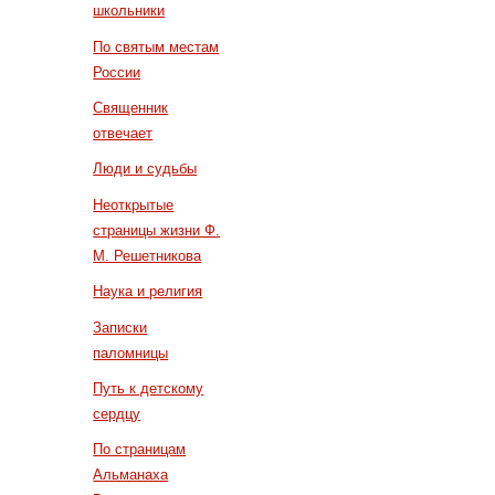
школьники
По святым местам
России
Священник
отвечает
Люди и судьбы
Неоткрытые
страницы жизни Ф.
М. Решетникова
Наука и религия
Записки
паломницы
Путь к детскому
сердцу
По страницам
Альманаха