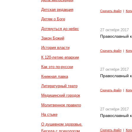
Детская редакция
Скачать файл
|
Коп
Детям о Боге
Дотянуться до небес
27 октября 2017
Православный к
Закон Божий
История власти
Скачать файл
|
Коп
К 120-летию епархии
Как это по-русски
27 октября 2017
Православный к
Книжная лавка
Литературный театр
Скачать файл
|
Коп
Медицинский городок
Молитвенное правило
27 октября 2017
На стыке
Православный к
О душевном здоровье.
Скачать файл
|
Коп
Беседа с психологом