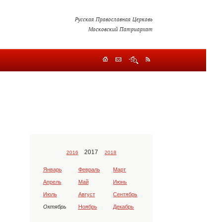
Русская Православная Церковь
Московский Патриархат
2017
2016
2018
Январь
Февраль
Март
Апрель
Май
Июнь
Июль
Август
Сентябрь
Октябрь
Ноябрь
Декабрь