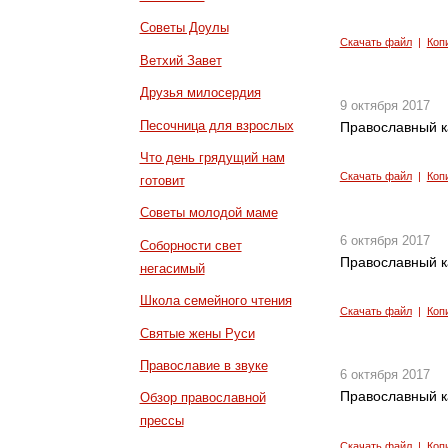
Советы Доулы
Скачать файл
|
Коп
Ветхий Завет
Друзья милосердия
9 октября 2017
Песочница для взрослых
Православный к
Что день грядущий нам
Скачать файл
|
Коп
готовит
Советы молодой маме
6 октября 2017
Соборности свет
Православный к
негасимый
Школа семейного чтения
Скачать файл
|
Коп
Святые жены Руси
Православие в звуке
6 октября 2017
Православный к
Обзор православной
прессы
Скачать файл
|
Коп