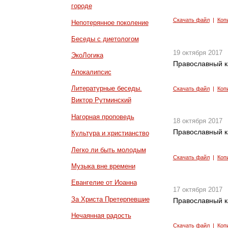
городе
Скачать файл
|
Коп
Непотерянное поколение
Беседы с диетологом
19 октября 2017
ЭкоЛогика
Православный к
Апокалипсис
Литературные беседы.
Скачать файл
|
Коп
Виктор Рутминский
Нагорная проповедь
18 октября 2017
Православный к
Культура и христианство
Легко ли быть молодым
Скачать файл
|
Коп
Музыка вне времени
Евангелие от Иоанна
17 октября 2017
За Христа Претерпевшие
Православный к
Нечаянная радость
Скачать файл
|
Коп