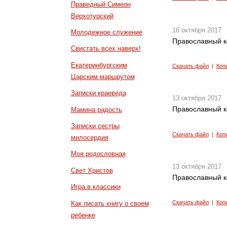
Праведный Симеон
Верхотурский
16 октября 2017
Молодежное служение
Православный к
Свистать всех наверх!
Екатеринбургским
Скачать файл
|
Коп
Царским маршрутом
Записки краеведа
13 октября 2017
Православный к
Мамина радость
Записки сестры
Скачать файл
|
Коп
милосердия
Моя родословная
13 октября 2017
Свет Христов
Православный к
Игра в классики
Скачать файл
|
Коп
Как писать книгу о своем
ребенке