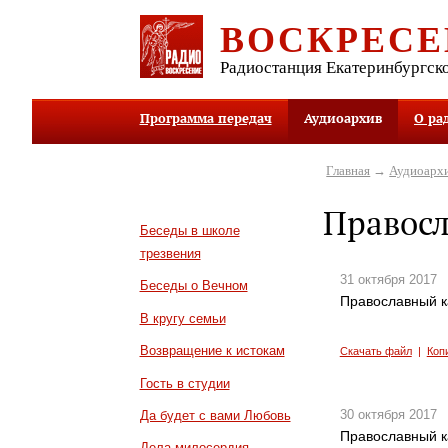
ВОСКРЕСЕ
Радиостанция Екатеринбургск
Программа передач
Аудиоархив
О ра
Главная
→
Аудиоарх
Правос
Беседы в школе
трезвения
31 октября 2017
Беседы о Вечном
Православный к
В кругу семьи
Возвращение к истокам
Скачать файл
|
Коп
Гость в студии
30 октября 2017
Да будет с вами Любовь
Православный к
Дела милосердия