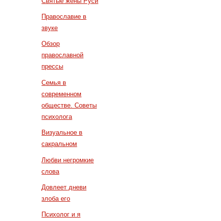
Святые жены Руси
Православие в
звуке
Обзор
православной
прессы
Семья в
современном
обществе. Советы
психолога
Визуальное в
сакральном
Любви негромкие
слова
Довлеет дневи
злоба его
Психолог и я