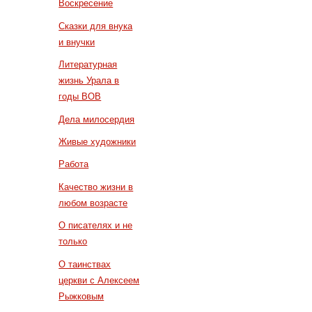
Воскресение
Сказки для внука
и внучки
Литературная
жизнь Урала в
годы ВОВ
Дела милосердия
Живые художники
Работа
Качество жизни в
любом возрасте
О писателях и не
только
О таинствах
церкви с Алексеем
Рыжковым