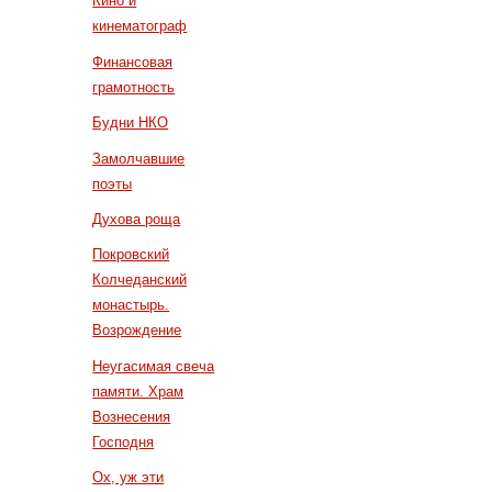
Кино и
кинематограф
Финансовая
грамотность
Будни НКО
Замолчавшие
поэты
Духова роща
Покровский
Колчеданский
монастырь.
Возрождение
Неугасимая свеча
памяти. Храм
Вознесения
Господня
Ох, уж эти