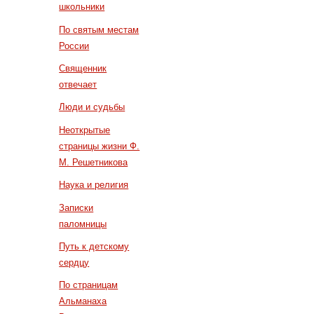
школьники
По святым местам
России
Священник
отвечает
Люди и судьбы
Неоткрытые
страницы жизни Ф.
М. Решетникова
Наука и религия
Записки
паломницы
Путь к детскому
сердцу
По страницам
Альманаха