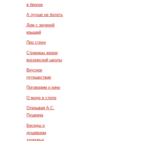
в бронзе
А лучше не болеть
Дом с зеленой
крышей
Про стихи
Страницы жизни
воскресной школы
Вкусное
путешествие
Поговорим о кино
О моде и стиле
Открывая А.С.
Пушкина
Беседы о
душевном
здоровье