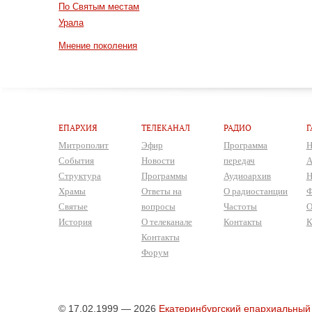
По Святым местам
Урала
Мнение поколения
ЕПАРХИЯ
ТЕЛЕКАНАЛ
РАДИО
Г
Митрополит
Эфир
Программа
Н
События
Новости
передач
А
Структура
Программы
Аудиоархив
Н
Храмы
Ответы на
О радиостанции
Ф
Святые
вопросы
Частоты
О
История
О телеканале
Контакты
К
Контакты
Форум
© 17.02.1999 — 2026
Екатеринбургский епархиальный