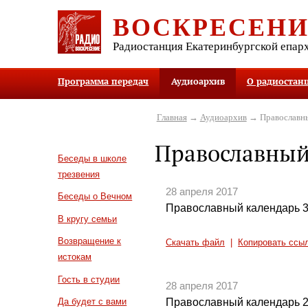
ВОСКРЕСЕН
Радиостанция Екатеринбургской епар
Программа передач
Аудиоархив
О радиостан
Главная
→
Аудиоархив
→ Православны
Православный
Беседы в школе
трезвения
28 апреля 2017
Беседы о Вечном
Православный календарь 3
В кругу семьи
Возвращение к
Скачать файл
|
Копировать ссы
истокам
Гость в студии
28 апреля 2017
Православный календарь 2
Да будет с вами