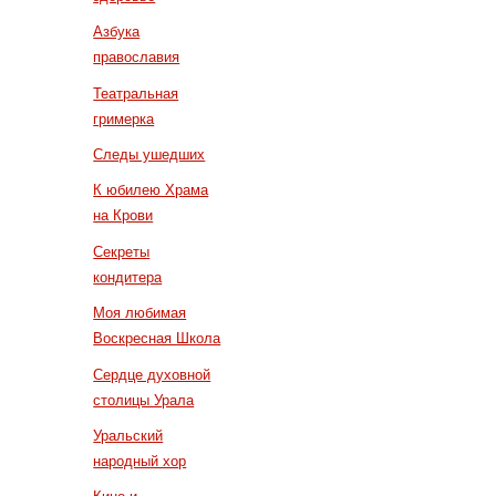
Азбука
православия
Театральная
гримерка
Следы ушедших
К юбилею Храма
на Крови
Секреты
кондитера
Моя любимая
Воскресная Школа
Сердце духовной
столицы Урала
Уральский
народный хор