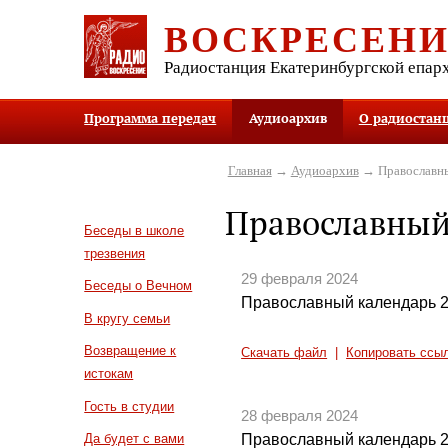
ВОСКРЕСЕН
Радиостанция Екатеринбургской епар
Программа передач
Аудиоархив
О радиостан
Главная
→
Аудиоархив
→ Православны
Православный
Беседы в школе
трезвения
29 февраля 2024
Беседы о Вечном
Православный календарь 2
В кругу семьи
Возвращение к
Скачать файл
|
Копировать ссы
истокам
Гость в студии
28 февраля 2024
Православный календарь 2
Да будет с вами