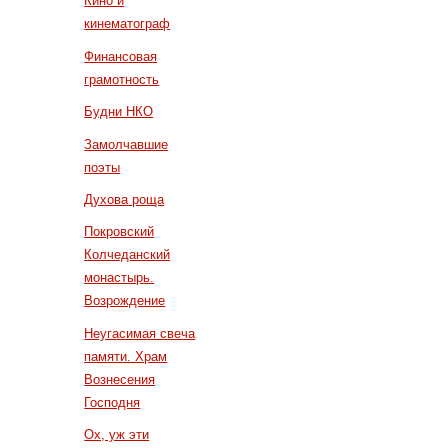
Кино и
кинематограф
Финансовая
грамотность
Будни НКО
Замолчавшие
поэты
Духова роща
Покровский
Колчеданский
монастырь.
Возрождение
Неугасимая свеча
памяти. Храм
Вознесения
Господня
Ох, уж эти