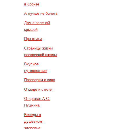
в бронзе
А лучше не болеть
Дом с зеленой
крышей
Про стихи
Страницы жизни
воскресной школы
Вкусное
путешествие
Поговорим о кино
О моде и стиле
Открывая А.С.
Пушкина
Беседы о
душевном
здоровье