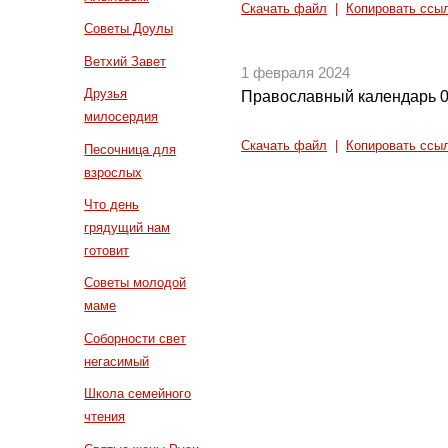
Скачать файл
|
Копировать ссы
Советы Доулы
Ветхий Завет
1 февраля 2024
Друзья
Православный календарь 0
милосердия
Скачать файл
|
Копировать ссы
Песочница для
взрослых
Что день
грядущий нам
готовит
Советы молодой
маме
Соборности свет
негасимый
Школа семейного
чтения