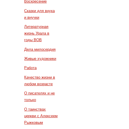
Воскресение
Сказки для внука
и внучки
Литературная
жизнь Урала в
годы ВОВ
Дела милосердия
Живые художники
Работа
Качество жизни в
любом возрасте
О писателях и не
только
О таинствах
церкви с Алексеем
Рыжковым