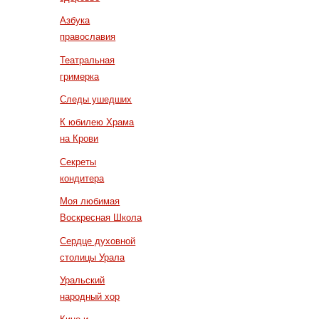
Азбука
православия
Театральная
гримерка
Следы ушедших
К юбилею Храма
на Крови
Секреты
кондитера
Моя любимая
Воскресная Школа
Сердце духовной
столицы Урала
Уральский
народный хор