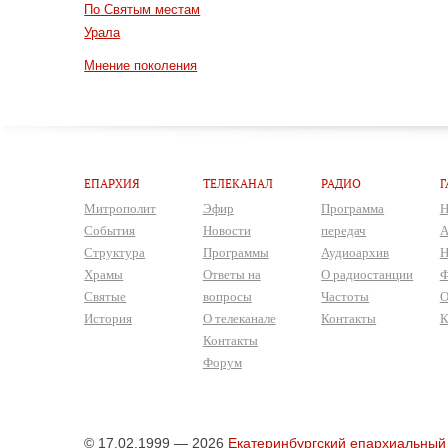
По Святым местам
Урала
Мнение поколения
ЕПАРХИЯ
ТЕЛЕКАНАЛ
РАДИО
Г
Митрополит
Эфир
Программа
Н
События
Новости
передач
А
Структура
Программы
Аудиоархив
Н
Храмы
Ответы на
О радиостанции
Ф
Святые
вопросы
Частоты
О
История
О телеканале
Контакты
К
Контакты
Форум
© 17.02.1999 — 2026
Екатеринбургский епархиальный