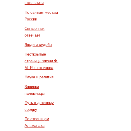
школьники
По святым местам
России
Священник
отвечает
Люди и судьбы
Неоткрытые
страницы жизни Ф.
М. Решетникова
Наука и религия
Записки
паломницы
Путь к детскому
сердцу
По страницам
Альманаха