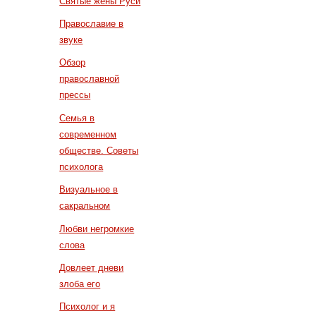
Святые жены Руси
Православие в
звуке
Обзор
православной
прессы
Семья в
современном
обществе. Советы
психолога
Визуальное в
сакральном
Любви негромкие
слова
Довлеет дневи
злоба его
Психолог и я