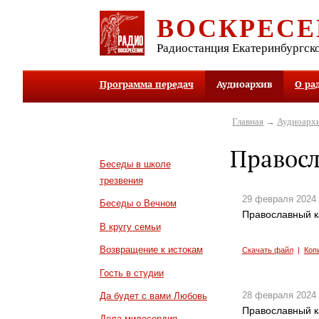
ВОСКРЕСЕ
Радиостанция Екатеринбургск
Программа передач
Аудиоархив
О ра
Главная
→
Аудиоарх
Правос
Беседы в школе
трезвения
29 февраля 2024
Беседы о Вечном
Православный к
В кругу семьи
Возвращение к истокам
Скачать файл
|
Коп
Гость в студии
28 февраля 2024
Да будет с вами Любовь
Православный к
Дела милосердия