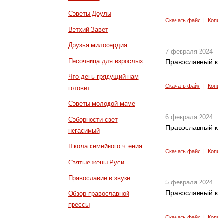
Советы Доулы
Скачать файл
|
Коп
Ветхий Завет
Друзья милосердия
7 февраля 2024
Песочница для взрослых
Православный к
Что день грядущий нам
Скачать файл
|
Коп
готовит
Советы молодой маме
6 февраля 2024
Соборности свет
Православный к
негасимый
Школа семейного чтения
Скачать файл
|
Коп
Святые жены Руси
Православие в звуке
5 февраля 2024
Православный к
Обзор православной
прессы
Скачать файл
|
Коп