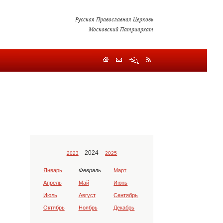
Русская Православная Церковь
Московский Патриархат
2024
2023
2025
Январь
Февраль
Март
Апрель
Май
Июнь
Июль
Август
Сентябрь
Октябрь
Ноябрь
Декабрь