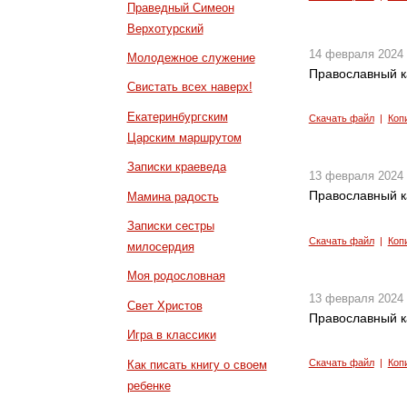
Праведный Симеон
Верхотурский
14 февраля 2024
Молодежное служение
Православный к
Свистать всех наверх!
Екатеринбургским
Скачать файл
|
Коп
Царским маршрутом
Записки краеведа
13 февраля 2024
Православный к
Мамина радость
Записки сестры
Скачать файл
|
Коп
милосердия
Моя родословная
13 февраля 2024
Свет Христов
Православный к
Игра в классики
Скачать файл
|
Коп
Как писать книгу о своем
ребенке