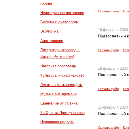
городе
Скачать файл
|
Коп
Непотерянное поколение
Беседы с диетологом
16 февраля 2024
ЭкоЛогика
Православный к
Апокалипсис
Литературные беседы.
Скачать файл
|
Коп
Виктор Рутминский
Нагорная проповедь
16 февраля 2024
Православный к
Культура и христианство
Легко ли быть молодым
Скачать файл
|
Коп
Музыка вне времени
Евангелие от Иоанна
15 февраля 2024
За Христа Претерпевшие
Православный к
Нечаянная радость
Скачать файл
|
Коп