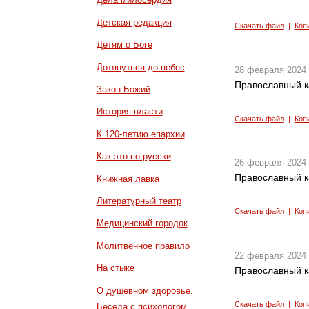
Детская редакция
Скачать файл
|
Коп
Детям о Боге
Дотянуться до небес
28 февраля 2024
Православный к
Закон Божий
История власти
Скачать файл
|
Коп
К 120-летию епархии
Как это по-русски
26 февраля 2024
Православный к
Книжная лавка
Литературный театр
Скачать файл
|
Коп
Медицинский городок
Молитвенное правило
22 февраля 2024
На стыке
Православный к
О душевном здоровье.
Скачать файл
|
Коп
Беседа с психологом