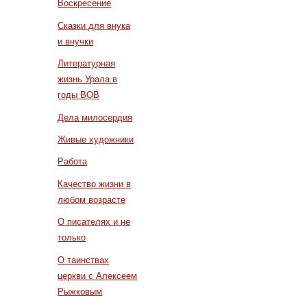
Воскресение
Сказки для внука
и внучки
Литературная
жизнь Урала в
годы ВОВ
Дела милосердия
Живые художники
Работа
Качество жизни в
любом возрасте
О писателях и не
только
О таинствах
церкви с Алексеем
Рыжковым