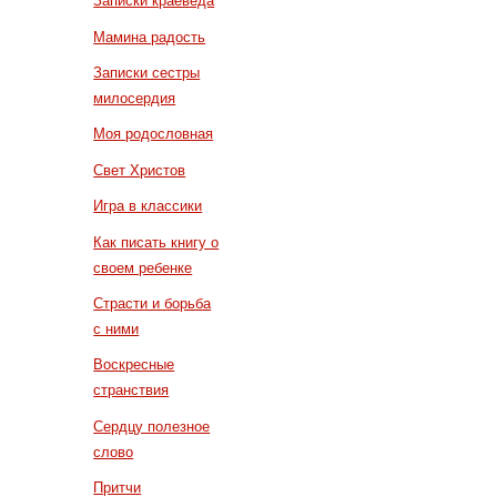
Записки краеведа
Мамина радость
Записки сестры
милосердия
Моя родословная
Свет Христов
Игра в классики
Как писать книгу о
своем ребенке
Страсти и борьба
с ними
Воскресные
странствия
Сердцу полезное
слово
Притчи