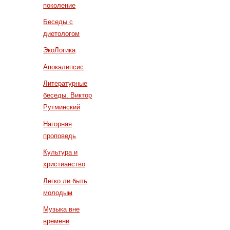
поколение
Беседы с
диетологом
ЭкоЛогика
Апокалипсис
Литературные
беседы. Виктор
Рутминский
Нагорная
проповедь
Культура и
христианство
Легко ли быть
молодым
Музыка вне
времени