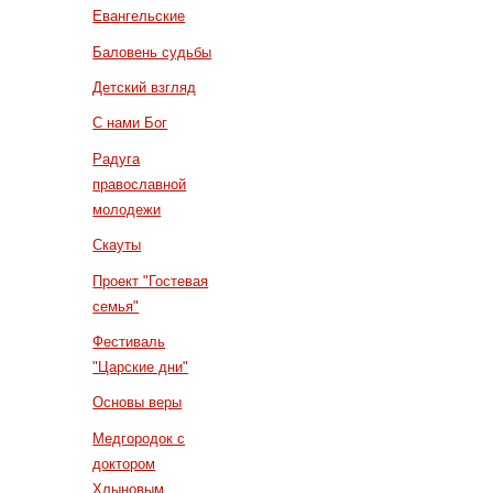
Евангельские
Баловень судьбы
Детский взгляд
С нами Бог
Радуга
православной
молодежи
Скауты
Проект "Гостевая
семья"
Фестиваль
"Царские дни"
Основы веры
Медгородок с
доктором
Хлыновым