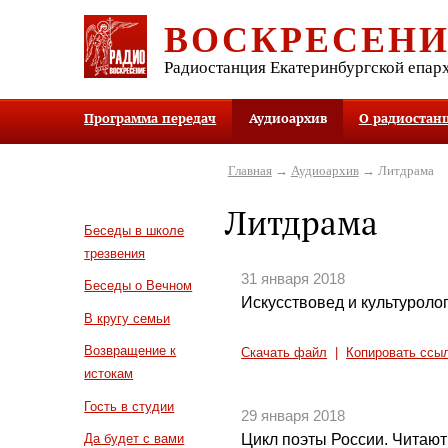
ВОСКРЕСЕН
Радиостанция Екатеринбургской епар
Программа передач
Аудиоархив
О радиостан
Главная
→
Аудиоархив
→ Литдрама
Литдрама
Беседы в школе
трезвения
31 января 2018
Беседы о Вечном
Искусствовед и культуролог
В кругу семьи
Возвращение к
Скачать файл
|
Копировать ссы
истокам
Гость в студии
29 января 2018
Цикл поэты России. Читают
Да будет с вами