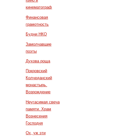
Кино и
кинематограф
Финансовая
грамотность
Будни НКО
Замолчавшие
поэты
Духова роща
Покровский
Колчеданский
монастырь.
Возрождение
Неугасимая свеча
памяти. Храм
Вознесения
Господня
Ох, уж эти