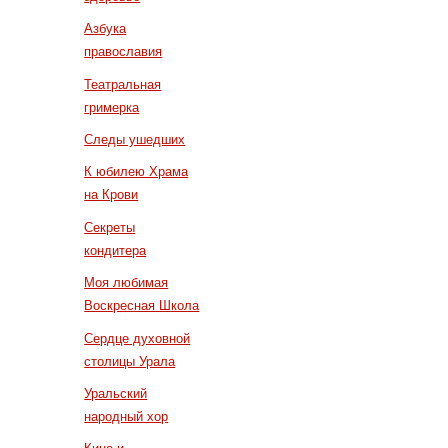
Азбука
православия
Театральная
гримерка
Следы ушедших
К юбилею Храма
на Крови
Секреты
кондитера
Моя любимая
Воскресная Школа
Сердце духовной
столицы Урала
Уральский
народный хор