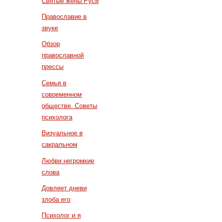
Святые жены Руси
Православие в
звуке
Обзор
православной
прессы
Семья в
современном
обществе. Советы
психолога
Визуальное в
сакральном
Любви негромкие
слова
Довлеет дневи
злоба его
Психолог и я