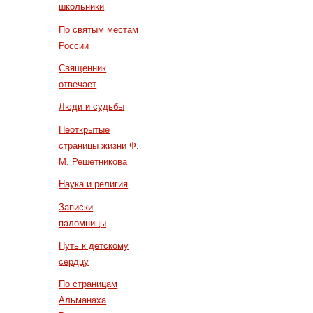
школьники
По святым местам
России
Священник
отвечает
Люди и судьбы
Неоткрытые
страницы жизни Ф.
М. Решетникова
Наука и религия
Записки
паломницы
Путь к детскому
сердцу
По страницам
Альманаха