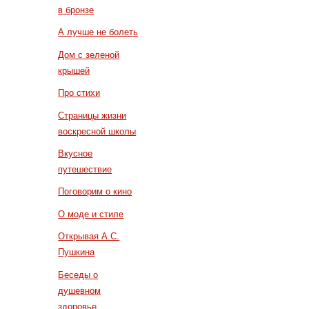
в бронзе
А лучше не болеть
Дом с зеленой
крышей
Про стихи
Страницы жизни
воскресной школы
Вкусное
путешествие
Поговорим о кино
О моде и стиле
Открывая А.С.
Пушкина
Беседы о
душевном
здоровье