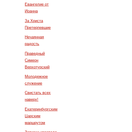
Евангелие от
Иоанна
За Христа
Претерпевшие
Нечаянная
радость
Праведный
Симеон
Верхотурский
Молодежное
служение
Свистать всех
наверх!
Екатеринбургским
Царским
маршрутом