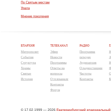
По Святым местам
Урала
Мнение поколения
ЕПАРХИЯ
ТЕЛЕКАНАЛ
РАДИО
Г
Митрополит
Эфир
Программа
Н
События
Новости
передач
А
Структура
Программы
Аудиоархив
Н
Храмы
Ответы на
О радиостанции
Ф
Святые
вопросы
Частоты
О
История
О телеканале
Контакты
К
Контакты
Форум
© 17.02.1999 — 2026
Екатеринбургский епархиальный