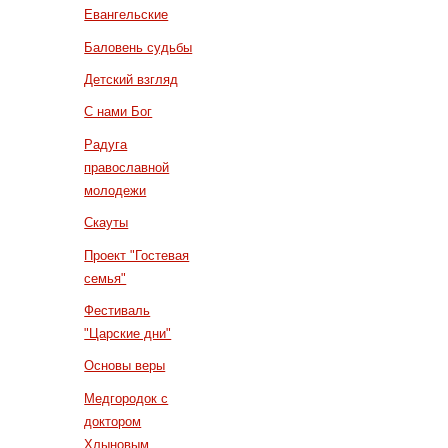
Евангельские
Баловень судьбы
Детский взгляд
С нами Бог
Радуга
православной
молодежи
Скауты
Проект "Гостевая
семья"
Фестиваль
"Царские дни"
Основы веры
Медгородок с
доктором
Хлыновым