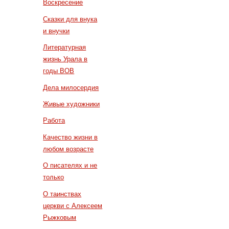
Воскресение
Сказки для внука
и внучки
Литературная
жизнь Урала в
годы ВОВ
Дела милосердия
Живые художники
Работа
Качество жизни в
любом возрасте
О писателях и не
только
О таинствах
церкви с Алексеем
Рыжковым