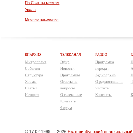
По Святым местам
Урала
Мнение поколения
ЕПАРХИЯ
ТЕЛЕКАНАЛ
РАДИО
Г
Митрополит
Эфир
Программа
Н
События
Новости
передач
А
Структура
Программы
Аудиоархив
Н
Храмы
Ответы на
О радиостанции
Ф
Святые
вопросы
Частоты
О
История
О телеканале
Контакты
К
Контакты
Форум
© 17.02.1999 — 2026
Екатеринбургский епархиальный