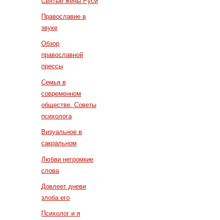
Святые жены Руси
Православие в
звуке
Обзор
православной
прессы
Семья в
современном
обществе. Советы
психолога
Визуальное в
сакральном
Любви негромкие
слова
Довлеет дневи
злоба его
Психолог и я