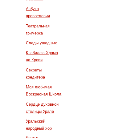
Азбука
православия
Театральная
гримерка
Следы ушедших
К юбилею Храма
на Крови
Секреты
кондитера
Моя любимая
Воскресная Школа
Сердце духовной
столицы Урала
Уральский
народный хор