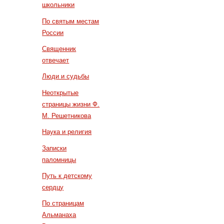
школьники
По святым местам
России
Священник
отвечает
Люди и судьбы
Неоткрытые
страницы жизни Ф.
М. Решетникова
Наука и религия
Записки
паломницы
Путь к детскому
сердцу
По страницам
Альманаха