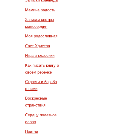
Записки краеведа
Мамина радость
Записки сестры
милосердия
Моя родословная
Свет Христов
Игра в классики
Как писать книгу о
своем ребенке
Страсти и борьба
с ними
Воскресные
странствия
Сердцу полезное
слово
Притчи