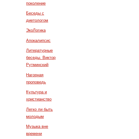
поколение
Беседы с
диетологом
ЭкоЛогика
Апокалипсис
Литературные
беседы. Виктор
Рутминский
Нагорная
проповедь
Культура и
христианство
Легко ли быть
молодым
Музыка вне
времени