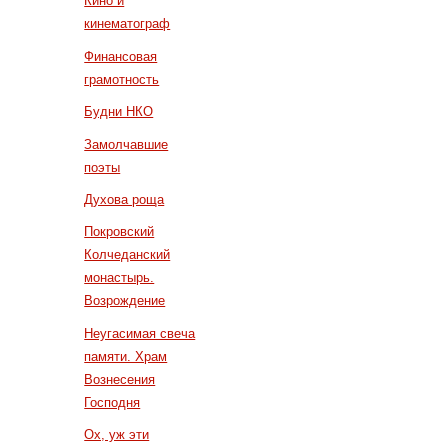
Кино и
кинематограф
Финансовая
грамотность
Будни НКО
Замолчавшие
поэты
Духова роща
Покровский
Колчеданский
монастырь.
Возрождение
Неугасимая свеча
памяти. Храм
Вознесения
Господня
Ох, уж эти