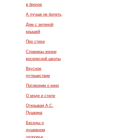
в бронзе
А лучше не болеть
Дом с зеленой
крышей
Про стихи
Страницы жизни
воскресной школы
Вкусное
путешествие
Поговорим о кино
О моде и стиле
Открывая А.С.
Пушкина
Беседы о
душевном
здоровье