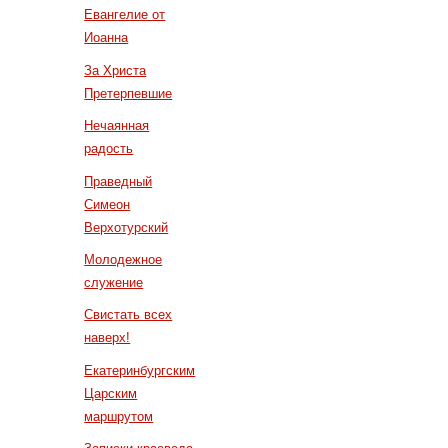
Евангелие от
Иоанна
За Христа
Претерпевшие
Нечаянная
радость
Праведный
Симеон
Верхотурский
Молодежное
служение
Свистать всех
наверх!
Екатеринбургским
Царским
маршрутом