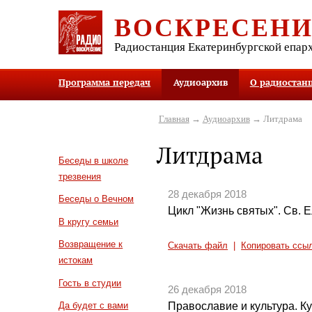
ВОСКРЕСЕН
Радиостанция Екатеринбургской епар
Программа передач
Аудиоархив
О радиостан
Главная
→
Аудиоархив
→ Литдрама
Литдрама
Беседы в школе
трезвения
28 декабря 2018
Беседы о Вечном
Цикл "Жизнь святых". Св. 
В кругу семьи
Возвращение к
Скачать файл
|
Копировать ссы
истокам
Гость в студии
26 декабря 2018
Православие и культура. Ку
Да будет с вами