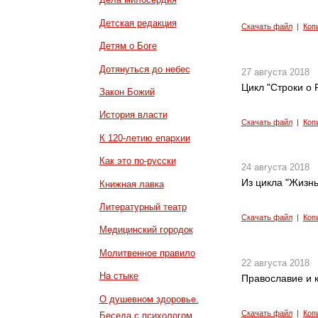
Детская редакция
Скачать файл
|
Коп
Детям о Боге
Дотянуться до небес
27 августа 2018
Цикл "Строки о Р
Закон Божий
История власти
Скачать файл
|
Коп
К 120-летию епархии
Как это по-русски
24 августа 2018
Из цикла "Жизнь
Книжная лавка
Литературный театр
Скачать файл
|
Коп
Медицинский городок
Молитвенное правило
22 августа 2018
На стыке
Православие и к
О душевном здоровье.
Скачать файл
|
Коп
Беседа с психологом