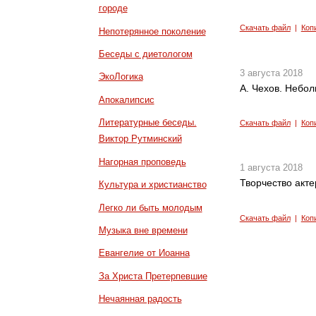
городе
Скачать файл
|
Коп
Непотерянное поколение
Беседы с диетологом
3 августа 2018
ЭкоЛогика
А. Чехов. Небол
Апокалипсис
Литературные беседы.
Скачать файл
|
Коп
Виктор Рутминский
Нагорная проповедь
1 августа 2018
Творчество акте
Культура и христианство
Легко ли быть молодым
Скачать файл
|
Коп
Музыка вне времени
Евангелие от Иоанна
За Христа Претерпевшие
Нечаянная радость