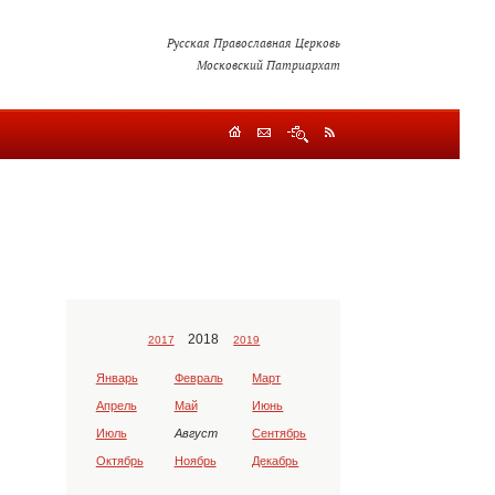
Русская Православная Церковь
Московский Патриархат
2018
2017
2019
Январь
Февраль
Март
Апрель
Май
Июнь
Июль
Август
Сентябрь
Октябрь
Ноябрь
Декабрь