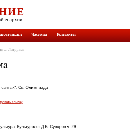
НИЕ
ой епархии
диостанции
Частоты
Контакты
ив
→ Литдрама
ма
 святых". Св. Олимпиада
ировать ссылку
ультура. Культуролог Д.В. Суворов ч. 29