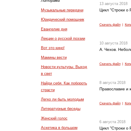
Литдрама
13 августа 2018
Цикл "Строки о Р
Музыкальные передачи
Юридический помощник
Скачать файл
|
Коп
Евангелие дня
Лекции о русской поэзии
10 августа 2018
Вот это кино!
А. Чехов. Небол
Мамины вести
Скачать файл
|
Коп
Новости культуры. Выход
в свет
8 августа 2018
Найди себя. Как побороть
Православие и к
страсти
Легко ли быть молодым
Скачать файл
|
Коп
Литературные беседы
Женский голос
6 августа 2018
Аскетика в большом
Цикл "Строки о Р