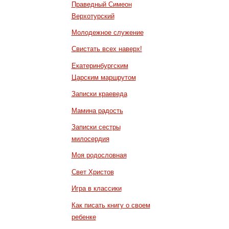
Праведный Симеон
Верхотурский
Молодежное служение
Свистать всех наверх!
Екатеринбургским
Царским маршрутом
Записки краеведа
Мамина радость
Записки сестры
милосердия
Моя родословная
Свет Христов
Игра в классики
Как писать книгу о своем
ребенке