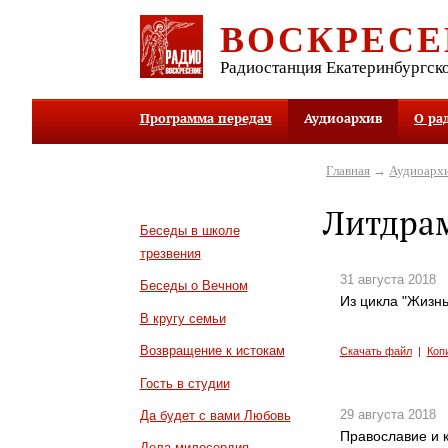
ВОСКРЕСЕ
Радиостанция Екатеринбургск
Программа передач
Аудиоархив
О ра
Главная
→
Аудиоарх
Литдра
Беседы в школе
трезвения
31 августа 2018
Беседы о Вечном
Из цикла "Жизнь
В кругу семьи
Возвращение к истокам
Скачать файл
|
Коп
Гость в студии
29 августа 2018
Да будет с вами Любовь
Православие и к
Дела милосердия