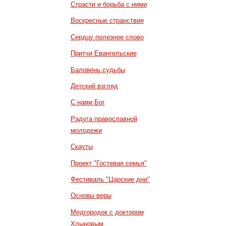
Страсти и борьба с ними
Воскресные странствия
Сердцу полезное слово
Притчи Евангельские
Баловень судьбы
Детский взгляд
С нами Бог
Радуга православной
молодежи
Скауты
Проект "Гостевая семья"
Фестиваль "Царские дни"
Основы веры
Медгородок с доктором
Хлыновым