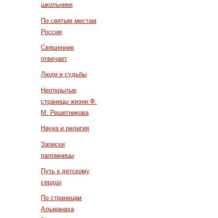
школьники
По святым местам
России
Священник
отвечает
Люди и судьбы
Неоткрытые
страницы жизни Ф.
М. Решетникова
Наука и религия
Записки
паломницы
Путь к детскому
сердцу
По страницам
Альманаха