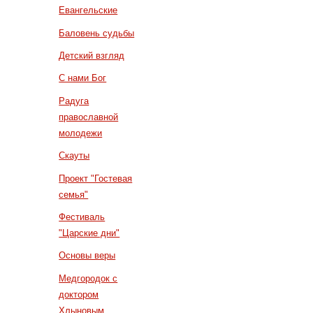
Евангельские
Баловень судьбы
Детский взгляд
С нами Бог
Радуга
православной
молодежи
Скауты
Проект "Гостевая
семья"
Фестиваль
"Царские дни"
Основы веры
Медгородок с
доктором
Хлыновым