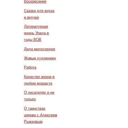
Воскресение
Сказки для внука
и внучки
Литературная
жизнь Урала в
годы ВОВ
Дела милосердия
Живые художники
Работа
Качество жизни в
любом возрасте
О писателях и не
только
О таинствах
церкви с Алексеем
Рыжковым