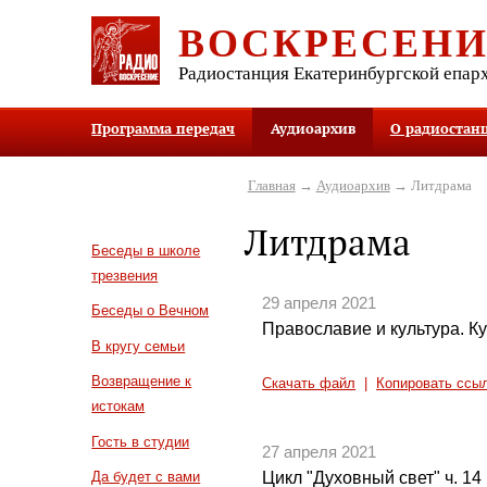
ВОСКРЕСЕН
Радиостанция Екатеринбургской епар
Программа передач
Аудиоархив
О радиостан
Главная
→
Аудиоархив
→ Литдрама
Литдрама
Беседы в школе
трезвения
29 апреля 2021
Беседы о Вечном
Православие и культура. Ку
В кругу семьи
Возвращение к
Скачать файл
|
Копировать ссы
истокам
Гость в студии
27 апреля 2021
Цикл "Духовный свет" ч. 14
Да будет с вами