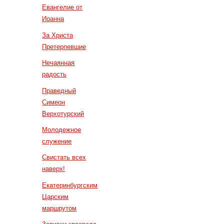
Евангелие от
Иоанна
За Христа
Претерпевшие
Нечаянная
радость
Праведный
Симеон
Верхотурский
Молодежное
служение
Свистать всех
наверх!
Екатеринбургским
Царским
маршрутом