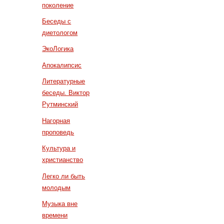
поколение
Беседы с
диетологом
ЭкоЛогика
Апокалипсис
Литературные
беседы. Виктор
Рутминский
Нагорная
проповедь
Культура и
христианство
Легко ли быть
молодым
Музыка вне
времени