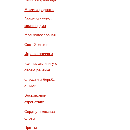
Записки краеведа
Мамина радость
Записки сестры
милосердия
Моя родословная
Свет Христов
Игра в классики
Как писать книгу о
своем ребенке
Страсти и борьба
с ними
Воскресные
странствия
Сердцу полезное
слово
Притчи