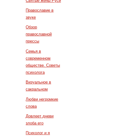
Святые жены Руси
Православие в
звуке
Обзор
православной
прессы
Семья в
современном
обществе. Советы
психолога
Визуальное в
сакральном
Любви негромкие
слова
Довлеет дневи
злоба его
Психолог и я