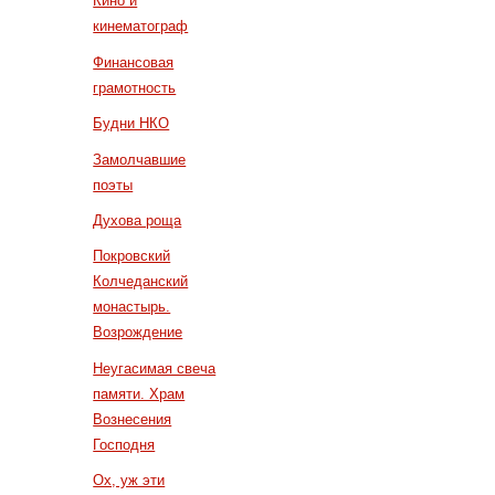
Кино и
кинематограф
Финансовая
грамотность
Будни НКО
Замолчавшие
поэты
Духова роща
Покровский
Колчеданский
монастырь.
Возрождение
Неугасимая свеча
памяти. Храм
Вознесения
Господня
Ох, уж эти