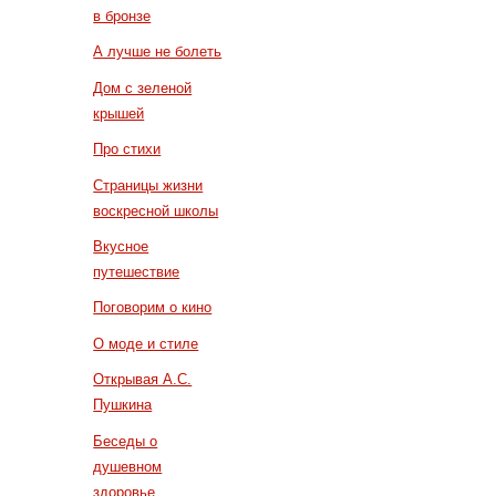
в бронзе
А лучше не болеть
Дом с зеленой
крышей
Про стихи
Страницы жизни
воскресной школы
Вкусное
путешествие
Поговорим о кино
О моде и стиле
Открывая А.С.
Пушкина
Беседы о
душевном
здоровье