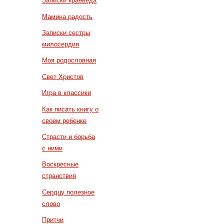
Записки краеведа
Мамина радость
Записки сестры
милосердия
Моя родословная
Свет Христов
Игра в классики
Как писать книгу о
своем ребенке
Страсти и борьба
с ними
Воскресные
странствия
Сердцу полезное
слово
Притчи