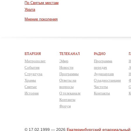
По Святым местам
Урала
Мнение поколения
ЕПАРХИЯ
ТЕЛЕКАНАЛ
РАДИО
Г
Митрополит
Эфир
Программа
Н
События
Новости
передач
А
Структура
Программы
Аудиоархив
Н
Храмы
Ответы на
О радиостанции
Ф
Святые
вопросы
Частоты
О
История
О телеканале
Контакты
К
Контакты
Форум
© 17.02.1999 — 2026
Екатеринбургский епархиальный