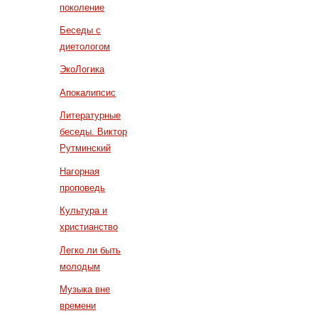
поколение
Беседы с
диетологом
ЭкоЛогика
Апокалипсис
Литературные
беседы. Виктор
Рутминский
Нагорная
проповедь
Культура и
христианство
Легко ли быть
молодым
Музыка вне
времени