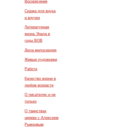
Воскресение
Сказки для внука
и внучки
Литературная
жизнь Урала в
годы ВОВ
Дела милосердия
Живые художники
Работа
Качество жизни в
любом возрасте
О писателях и не
только
О таинствах
церкви с Алексеем
Рыжковым