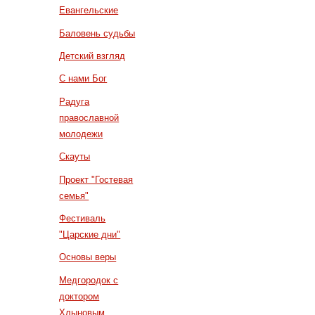
Евангельские
Баловень судьбы
Детский взгляд
С нами Бог
Радуга
православной
молодежи
Скауты
Проект "Гостевая
семья"
Фестиваль
"Царские дни"
Основы веры
Медгородок с
доктором
Хлыновым