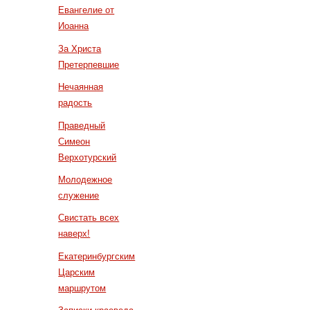
Евангелие от
Иоанна
За Христа
Претерпевшие
Нечаянная
радость
Праведный
Симеон
Верхотурский
Молодежное
служение
Свистать всех
наверх!
Екатеринбургским
Царским
маршрутом