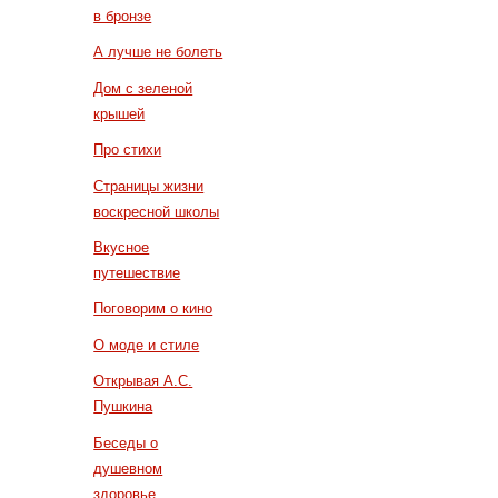
в бронзе
А лучше не болеть
Дом с зеленой
крышей
Про стихи
Страницы жизни
воскресной школы
Вкусное
путешествие
Поговорим о кино
О моде и стиле
Открывая А.С.
Пушкина
Беседы о
душевном
здоровье