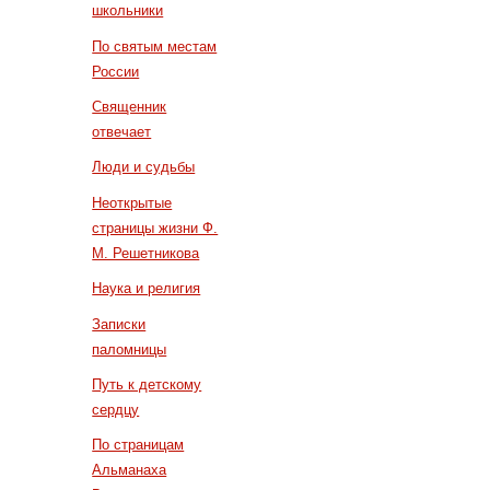
школьники
По святым местам
России
Священник
отвечает
Люди и судьбы
Неоткрытые
страницы жизни Ф.
М. Решетникова
Наука и религия
Записки
паломницы
Путь к детскому
сердцу
По страницам
Альманаха