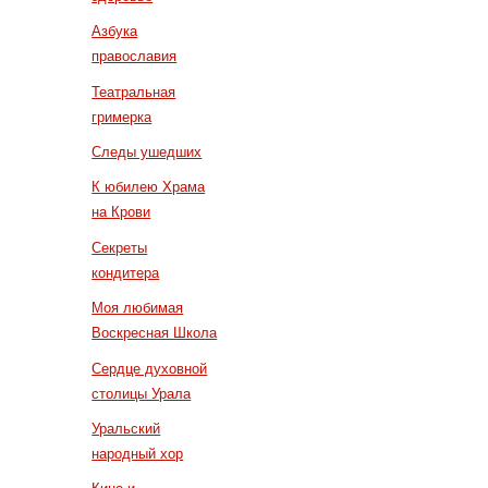
Азбука
православия
Театральная
гримерка
Следы ушедших
К юбилею Храма
на Крови
Секреты
кондитера
Моя любимая
Воскресная Школа
Сердце духовной
столицы Урала
Уральский
народный хор