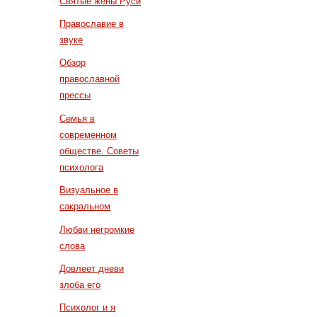
Святые жены Руси
Православие в
звуке
Обзор
православной
прессы
Семья в
современном
обществе. Советы
психолога
Визуальное в
сакральном
Любви негромкие
слова
Довлеет дневи
злоба его
Психолог и я