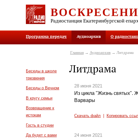
ВОСКРЕСЕН
Радиостанция Екатеринбургской епар
Программа передач
Аудиоархив
О радиостан
Главная
→
Аудиоархив
→ Литдрама
Литдрама
Беседы в школе
трезвения
28 июня 2021
Беседы о Вечном
Из цикла "Жизнь святых". 
В кругу семьи
Варвары
Возвращение к
истокам
Скачать файл
|
Копировать ссы
Гость в студии
24 июня 2021
Да будет с вами