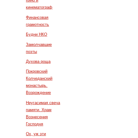
Кино и
кинематограф
Финансовая
грамотность
Будни НКО
Замолчавшие
поэты
Духова роща
Покровский
Колчеданский
монастырь.
Возрождение
Неугасимая свеча
памяти. Храм
Вознесения
Господня
Ох, уж эти