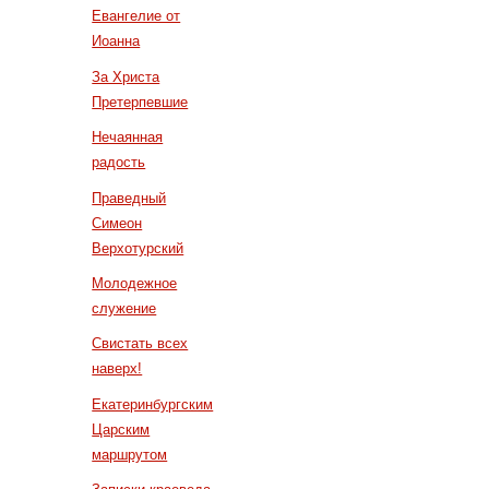
Евангелие от
Иоанна
За Христа
Претерпевшие
Нечаянная
радость
Праведный
Симеон
Верхотурский
Молодежное
служение
Свистать всех
наверх!
Екатеринбургским
Царским
маршрутом