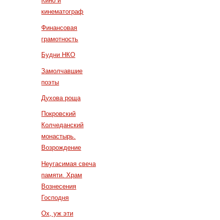
Кино и
кинематограф
Финансовая
грамотность
Будни НКО
Замолчавшие
поэты
Духова роща
Покровский
Колчеданский
монастырь.
Возрождение
Неугасимая свеча
памяти. Храм
Вознесения
Господня
Ох, уж эти