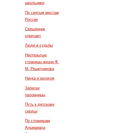
школьники
По святым местам
России
Священник
отвечает
Люди и судьбы
Неоткрытые
страницы жизни Ф.
М. Решетникова
Наука и религия
Записки
паломницы
Путь к детскому
сердцу
По страницам
Альманаха