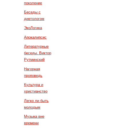
поколение
Беседы с
диетологом
ЭкоЛогика
Апокалипсис
Литературные
беседы. Виктор
Рутминский
Нагорная
проповедь
Культура и
христианство
Легко ли быть
молодым
Музыка вне
времени