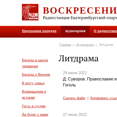
ВОСКРЕСЕН
Радиостанция Екатеринбургской епар
Программа передач
Аудиоархив
О радиостан
Главная
→
Аудиоархив
→ Литдрама
Литдрама
Беседы в школе
трезвения
29 июня 2022
Беседы о Вечном
Д. Суворов. Православие и 
В кругу семьи
Гоголь
Возвращение к
истокам
Скачать файл
|
Копировать ссы
Гость в студии
27 июня 2022
Да будет с вами