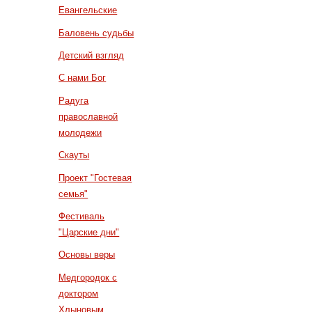
Евангельские
Баловень судьбы
Детский взгляд
С нами Бог
Радуга
православной
молодежи
Скауты
Проект "Гостевая
семья"
Фестиваль
"Царские дни"
Основы веры
Медгородок с
доктором
Хлыновым