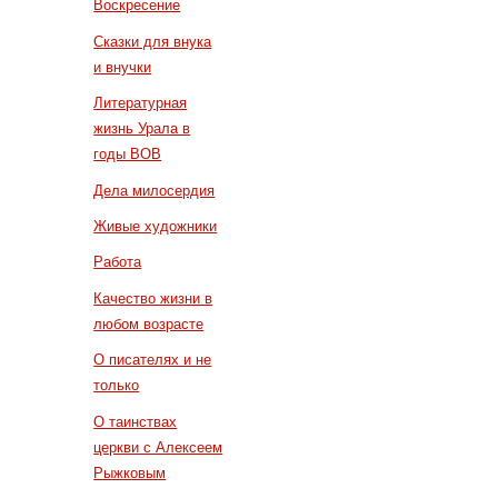
Воскресение
Сказки для внука
и внучки
Литературная
жизнь Урала в
годы ВОВ
Дела милосердия
Живые художники
Работа
Качество жизни в
любом возрасте
О писателях и не
только
О таинствах
церкви с Алексеем
Рыжковым