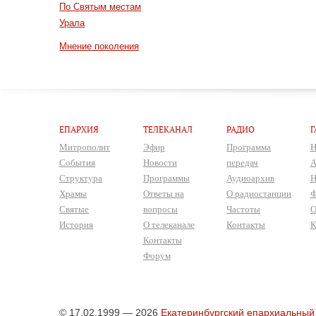
По Святым местам
Урала
Мнение поколения
ЕПАРХИЯ
ТЕЛЕКАНАЛ
РАДИО
Г
Митрополит
Эфир
Программа
Н
События
Новости
передач
А
Структура
Программы
Аудиоархив
Н
Храмы
Ответы на
О радиостанции
Ф
Святые
вопросы
Частоты
О
История
О телеканале
Контакты
К
Контакты
Форум
© 17.02.1999 — 2026
Екатеринбургский епархиальный