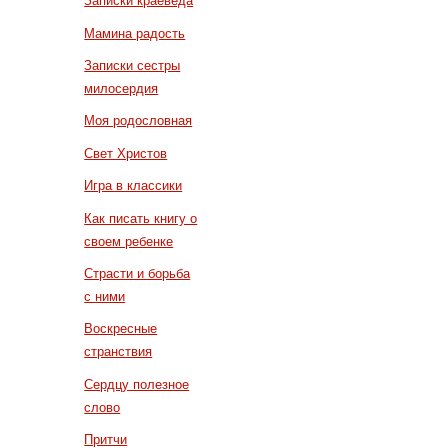
Записки краеведа
Мамина радость
Записки сестры
милосердия
Моя родословная
Свет Христов
Игра в классики
Как писать книгу о
своем ребенке
Страсти и борьба
с ними
Воскресные
странствия
Сердцу полезное
слово
Притчи