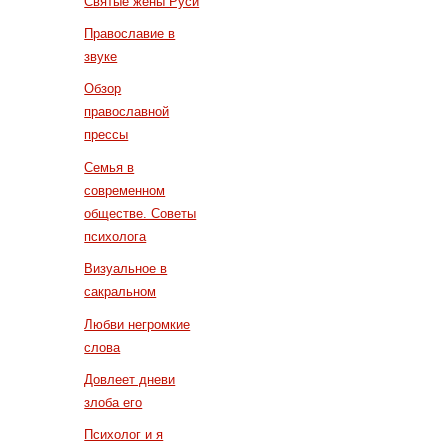
Святые жены Руси
Православие в
звуке
Обзор
православной
прессы
Семья в
современном
обществе. Советы
психолога
Визуальное в
сакральном
Любви негромкие
слова
Довлеет дневи
злоба его
Психолог и я