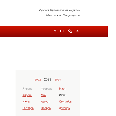
Русская Православная Церковь
Московский Патриархат
2023
2022
2024
Январь
Февраль
Март
Апрель
Май
Июнь
Июль
Август
Сентябрь
Октябрь
Ноябрь
Декабрь