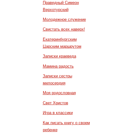
Праведный Симеон
Верхотурский
Молодежное служение
Свистать всех наверх!
Екатеринбургским
Царским маршрутом
Записки краеведа
Мамина радость
Записки сестры
милосердия
Моя родословная
Свет Христов
Игра в классики
Как писать книгу о своем
ребенке