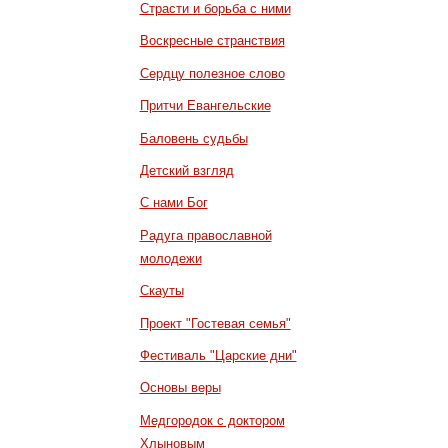
Страсти и борьба с ними
Воскресные странствия
Сердцу полезное слово
Притчи Евангельские
Баловень судьбы
Детский взгляд
С нами Бог
Радуга православной
молодежи
Скауты
Проект "Гостевая семья"
Фестиваль "Царские дни"
Основы веры
Медгородок с доктором
Хлыновым