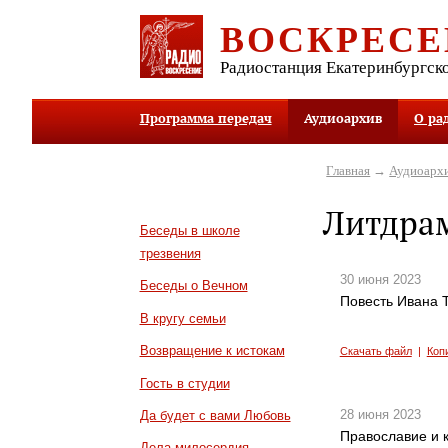
ВОСКРЕСЕ
Радиостанция Екатеринбургск
Программа передач
Аудиоархив
О ра
Главная
→
Аудиоарх
Литдра
Беседы в школе
трезвения
30 июня 2023
Беседы о Вечном
Повесть Ивана Т
В кругу семьи
Возвращение к истокам
Скачать файл
|
Коп
Гость в студии
28 июня 2023
Да будет с вами Любовь
Православие и к
Дела милосердия