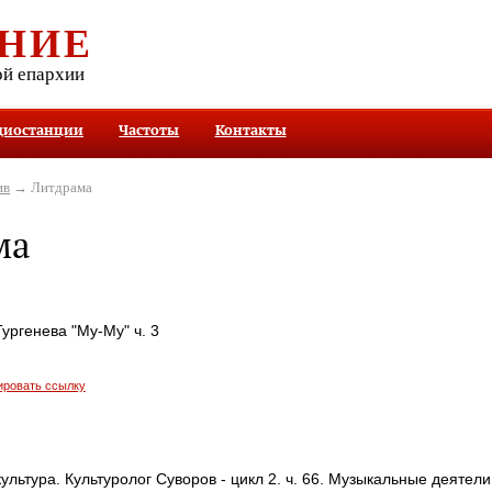
НИЕ
ой епархии
диостанции
Частоты
Контакты
ив
→ Литдрама
ма
ургенева "Му-Му" ч. 3
ировать ссылку
ультура. Культуролог Суворов - цикл 2. ч. 66. Музыкальные деятели