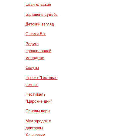
Евангельские
Баловень судьбы
Детский взгляд
С нами Бог
Радуга
православной
молодежи
Скауты
Проект "Гостевая
семья"
Фестиваль
"Царские дни"
Основы веры
Медгородок с
доктором
Хлыновым