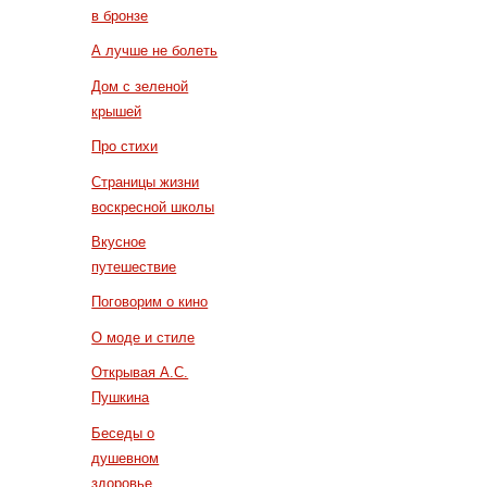
в бронзе
А лучше не болеть
Дом с зеленой
крышей
Про стихи
Страницы жизни
воскресной школы
Вкусное
путешествие
Поговорим о кино
О моде и стиле
Открывая А.С.
Пушкина
Беседы о
душевном
здоровье