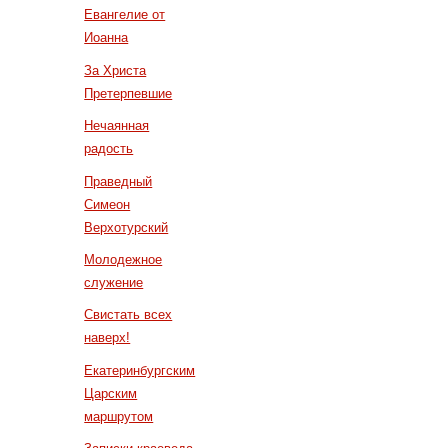
Евангелие от
Иоанна
За Христа
Претерпевшие
Нечаянная
радость
Праведный
Симеон
Верхотурский
Молодежное
служение
Свистать всех
наверх!
Екатеринбургским
Царским
маршрутом