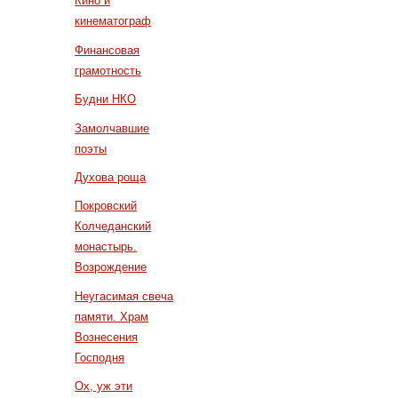
Кино и
кинематограф
Финансовая
грамотность
Будни НКО
Замолчавшие
поэты
Духова роща
Покровский
Колчеданский
монастырь.
Возрождение
Неугасимая свеча
памяти. Храм
Вознесения
Господня
Ох, уж эти