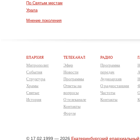
По Святым местам
Урала
Мнение поколения
ЕПАРХИЯ
ТЕЛЕКАНАЛ
РАДИО
Г
Митрополит
Эфир
Программа
Н
События
Новости
передач
А
Структура
Программы
Аудиоархив
Н
Храмы
Ответы на
О радиостанции
Ф
Святые
вопросы
Частоты
О
История
О телеканале
Контакты
К
Контакты
Форум
© 17.02.1999 — 2026
Екатеринбургский епархиальный