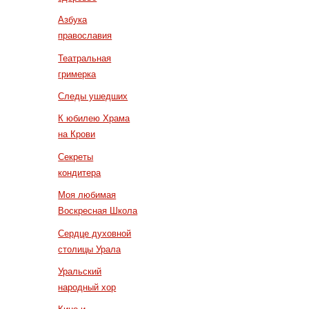
Азбука
православия
Театральная
гримерка
Следы ушедших
К юбилею Храма
на Крови
Секреты
кондитера
Моя любимая
Воскресная Школа
Сердце духовной
столицы Урала
Уральский
народный хор