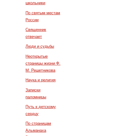
школьники
По святым местам
России
Священник
отвечает
Люди и судьбы
Неоткрытые
страницы жизни Ф.
М. Решетникова
Наука и религия
Записки
паломницы
Путь к детскому
сердцу
По страницам
Альманаха