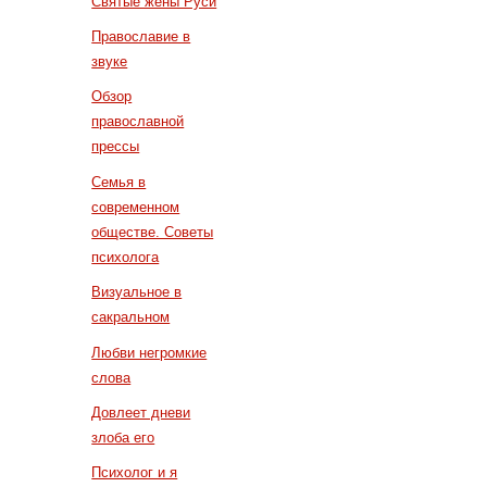
Святые жены Руси
Православие в
звуке
Обзор
православной
прессы
Семья в
современном
обществе. Советы
психолога
Визуальное в
сакральном
Любви негромкие
слова
Довлеет дневи
злоба его
Психолог и я