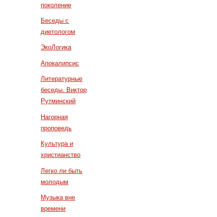
поколение
Беседы с
диетологом
ЭкоЛогика
Апокалипсис
Литературные
беседы. Виктор
Рутминский
Нагорная
проповедь
Культура и
христианство
Легко ли быть
молодым
Музыка вне
времени