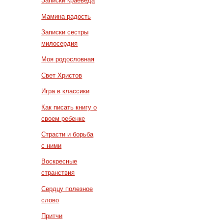
Записки краеведа
Мамина радость
Записки сестры
милосердия
Моя родословная
Свет Христов
Игра в классики
Как писать книгу о
своем ребенке
Страсти и борьба
с ними
Воскресные
странствия
Сердцу полезное
слово
Притчи