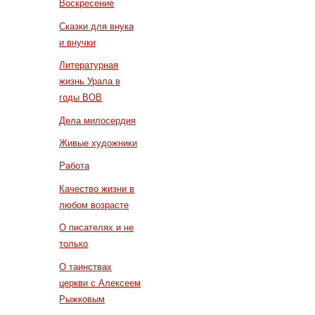
Воскресение
Сказки для внука
и внучки
Литературная
жизнь Урала в
годы ВОВ
Дела милосердия
Живые художники
Работа
Качество жизни в
любом возрасте
О писателях и не
только
О таинствах
церкви с Алексеем
Рыжковым