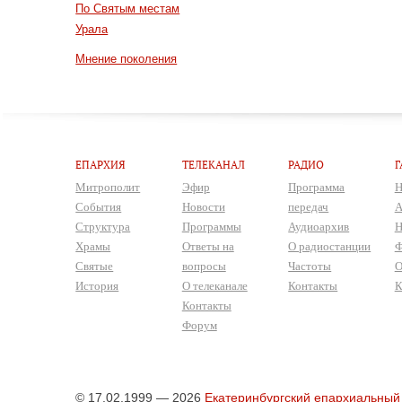
По Святым местам
Урала
Мнение поколения
ЕПАРХИЯ
ТЕЛЕКАНАЛ
РАДИО
Г
Митрополит
Эфир
Программа
Н
События
Новости
передач
А
Структура
Программы
Аудиоархив
Н
Храмы
Ответы на
О радиостанции
Ф
Святые
вопросы
Частоты
О
История
О телеканале
Контакты
К
Контакты
Форум
© 17.02.1999 — 2026
Екатеринбургский епархиальный