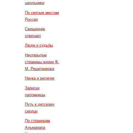
школьники
По святым местам
России
Священник
отвечает
Люди и судьбы
Неоткрытые
страницы жизни Ф.
М. Решетникова
Наука и религия
Записки
паломницы
Путь к детскому
сердцу
По страницам
Альманаха