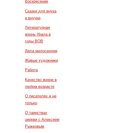
Воскресение
Сказки для внука
и внучки
Литературная
жизнь Урала в
годы ВОВ
Дела милосердия
Живые художники
Работа
Качество жизни в
любом возрасте
О писателях и не
только
О таинствах
церкви с Алексеем
Рыжковым