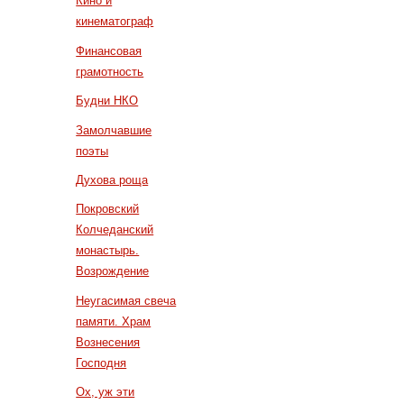
Кино и
кинематограф
Финансовая
грамотность
Будни НКО
Замолчавшие
поэты
Духова роща
Покровский
Колчеданский
монастырь.
Возрождение
Неугасимая свеча
памяти. Храм
Вознесения
Господня
Ох, уж эти