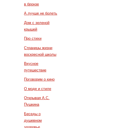
в бронзе
А лучше не болеть
Дом с зеленой
крышей
Про стихи
Страницы жизни
воскресной школы
Вкусное
путешествие
Поговорим о кино
О моде и стиле
Открывая А.С.
Пушкина
Беседы о
душевном
здоровье