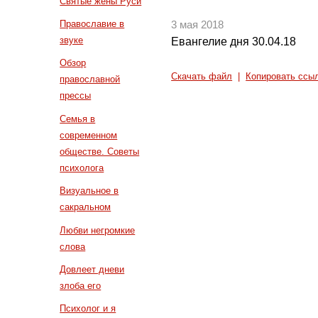
Святые жены Руси
Православие в
3 мая 2018
звуке
Евангелие дня 30.04.18
Обзор
Скачать файл
|
Копировать ссы
православной
прессы
Семья в
современном
обществе. Советы
психолога
Визуальное в
сакральном
Любви негромкие
слова
Довлеет дневи
злоба его
Психолог и я