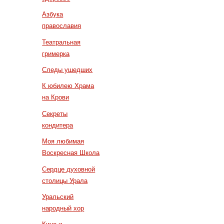
Азбука
православия
Театральная
гримерка
Следы ушедших
К юбилею Храма
на Крови
Секреты
кондитера
Моя любимая
Воскресная Школа
Сердце духовной
столицы Урала
Уральский
народный хор