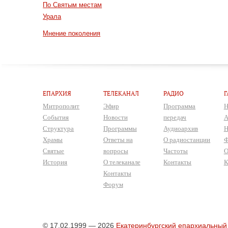
По Святым местам
Урала
Мнение поколения
ЕПАРХИЯ
ТЕЛЕКАНАЛ
РАДИО
Г
Митрополит
Эфир
Программа
Н
События
Новости
передач
А
Структура
Программы
Аудиоархив
Н
Храмы
Ответы на
О радиостанции
Ф
Святые
вопросы
Частоты
О
История
О телеканале
Контакты
К
Контакты
Форум
© 17.02.1999 — 2026
Екатеринбургский епархиальный