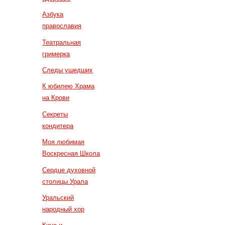
Азбука
православия
Театральная
гримерка
Следы ушедших
К юбилею Храма
на Крови
Секреты
кондитера
Моя любимая
Воскресная Школа
Сердце духовной
столицы Урала
Уральский
народный хор