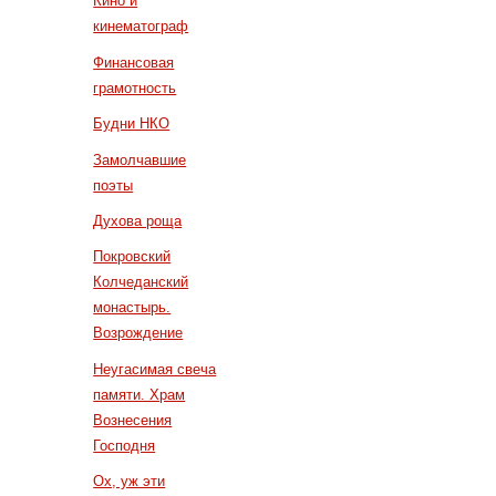
Кино и
кинематограф
Финансовая
грамотность
Будни НКО
Замолчавшие
поэты
Духова роща
Покровский
Колчеданский
монастырь.
Возрождение
Неугасимая свеча
памяти. Храм
Вознесения
Господня
Ох, уж эти