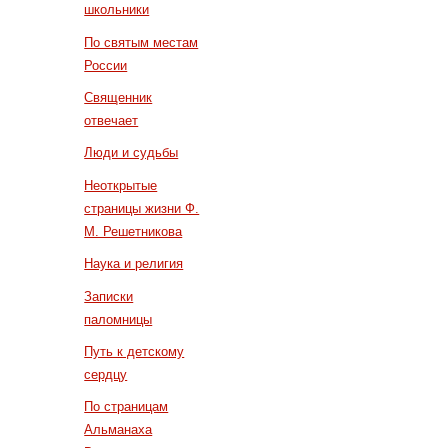
школьники
По святым местам
России
Священник
отвечает
Люди и судьбы
Неоткрытые
страницы жизни Ф.
М. Решетникова
Наука и религия
Записки
паломницы
Путь к детскому
сердцу
По страницам
Альманаха