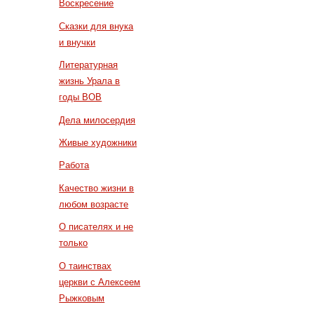
Воскресение
Сказки для внука
и внучки
Литературная
жизнь Урала в
годы ВОВ
Дела милосердия
Живые художники
Работа
Качество жизни в
любом возрасте
О писателях и не
только
О таинствах
церкви с Алексеем
Рыжковым