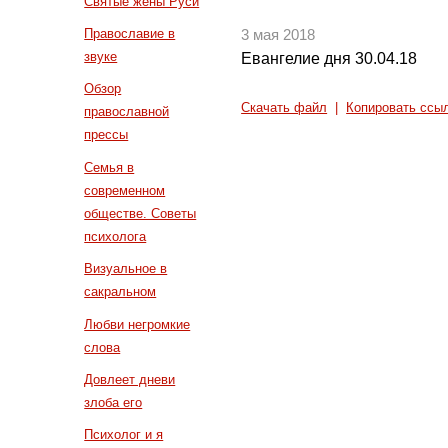
Святые жены Руси
Православие в
3 мая 2018
звуке
Евангелие дня 30.04.18
Обзор
Скачать файл
|
Копировать ссы
православной
прессы
Семья в
современном
обществе. Советы
психолога
Визуальное в
сакральном
Любви негромкие
слова
Довлеет дневи
злоба его
Психолог и я