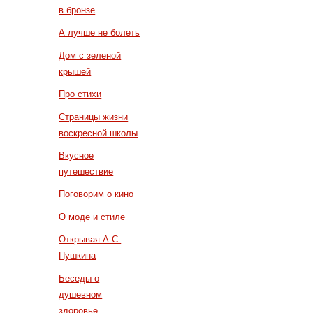
в бронзе
А лучше не болеть
Дом с зеленой
крышей
Про стихи
Страницы жизни
воскресной школы
Вкусное
путешествие
Поговорим о кино
О моде и стиле
Открывая А.С.
Пушкина
Беседы о
душевном
здоровье