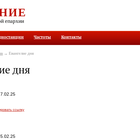
НИЕ
ой епархии
диостанции
Частоты
Контакты
ив
→ Евангелие дня
ие дня
7.02.25
ировать ссылку
5.02.25