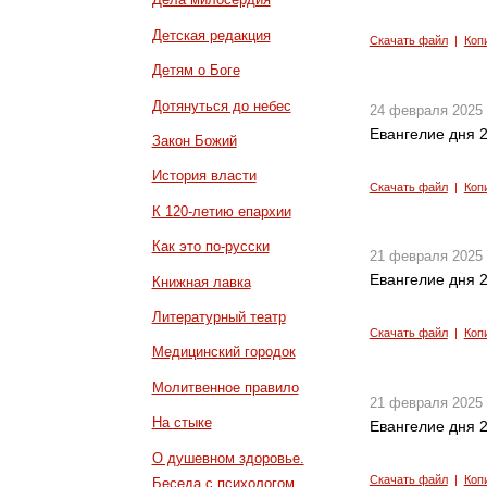
Детская редакция
Скачать файл
|
Коп
Детям о Боге
Дотянуться до небес
24 февраля 2025
Евангелие дня 2
Закон Божий
История власти
Скачать файл
|
Коп
К 120-летию епархии
Как это по-русски
21 февраля 2025
Евангелие дня 2
Книжная лавка
Литературный театр
Скачать файл
|
Коп
Медицинский городок
Молитвенное правило
21 февраля 2025
На стыке
Евангелие дня 2
О душевном здоровье.
Скачать файл
|
Коп
Беседа с психологом