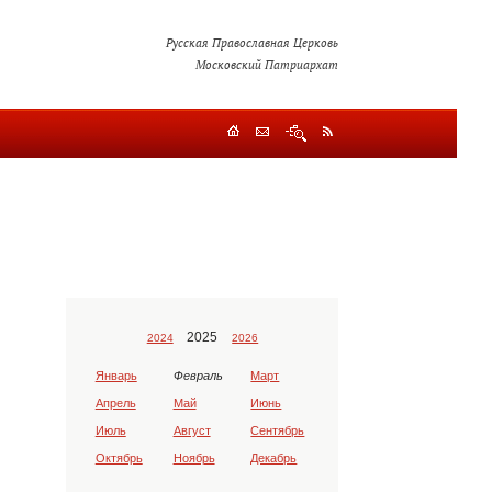
Русская Православная Церковь
Московский Патриархат
2025
2024
2026
Январь
Февраль
Март
Апрель
Май
Июнь
Июль
Август
Сентябрь
Октябрь
Ноябрь
Декабрь