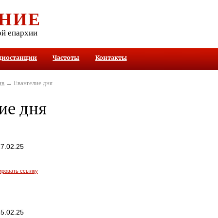
НИЕ
ой епархии
диостанции
Частоты
Контакты
ив
→ Евангелие дня
ие дня
7.02.25
ировать ссылку
5.02.25