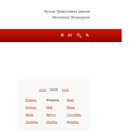
Русская Православная Церковь
Московский Патриархат
2025
2024
2026
Январь
Февраль
Март
Апрель
Май
Июнь
Июль
Август
Сентябрь
Октябрь
Ноябрь
Декабрь