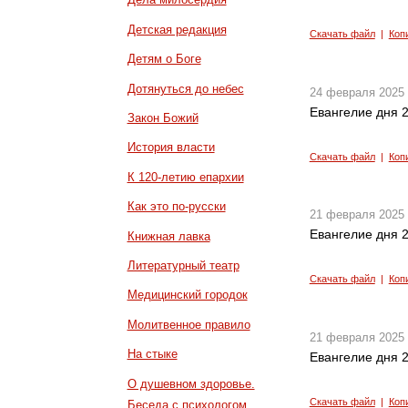
Детская редакция
Скачать файл
|
Коп
Детям о Боге
Дотянуться до небес
24 февраля 2025
Евангелие дня 2
Закон Божий
История власти
Скачать файл
|
Коп
К 120-летию епархии
Как это по-русски
21 февраля 2025
Евангелие дня 2
Книжная лавка
Литературный театр
Скачать файл
|
Коп
Медицинский городок
Молитвенное правило
21 февраля 2025
На стыке
Евангелие дня 2
О душевном здоровье.
Скачать файл
|
Коп
Беседа с психологом