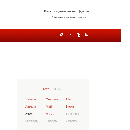
Русская Православная Церковь
Московский Патриархат
2026
2025
Январь
Февраль
Март
Апрель
Май
Июнь
Июль
Август
Сентябрь
Октябрь
Ноябрь
Декабрь