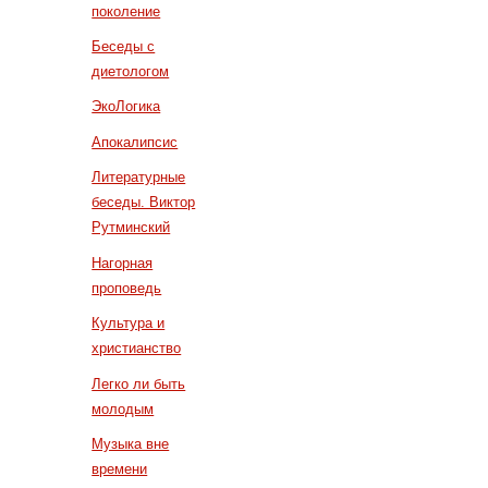
поколение
Беседы с
диетологом
ЭкоЛогика
Апокалипсис
Литературные
беседы. Виктор
Рутминский
Нагорная
проповедь
Культура и
христианство
Легко ли быть
молодым
Музыка вне
времени