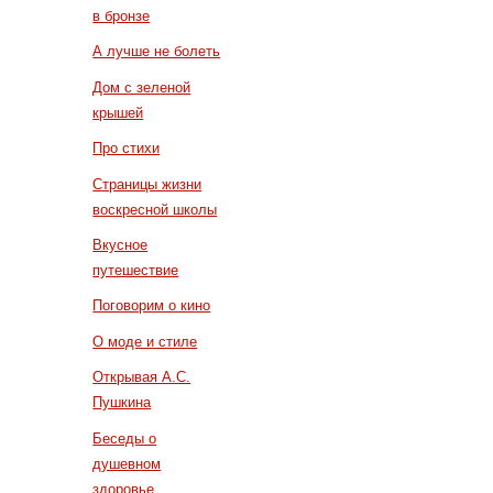
в бронзе
А лучше не болеть
Дом с зеленой
крышей
Про стихи
Страницы жизни
воскресной школы
Вкусное
путешествие
Поговорим о кино
О моде и стиле
Открывая А.С.
Пушкина
Беседы о
душевном
здоровье