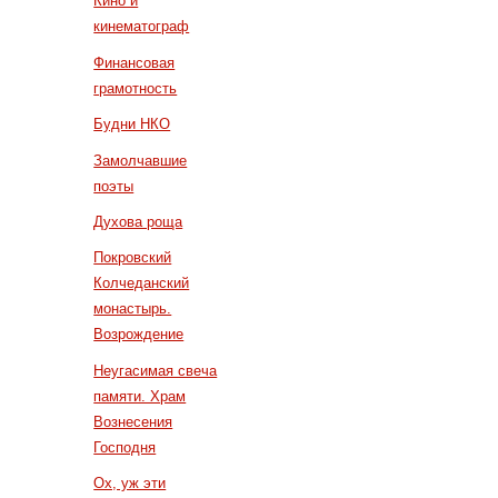
Кино и
кинематограф
Финансовая
грамотность
Будни НКО
Замолчавшие
поэты
Духова роща
Покровский
Колчеданский
монастырь.
Возрождение
Неугасимая свеча
памяти. Храм
Вознесения
Господня
Ох, уж эти