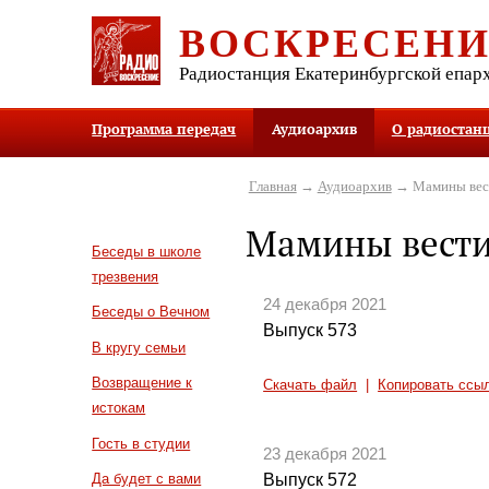
ВОСКРЕСЕН
Радиостанция Екатеринбургской епар
Программа передач
Аудиоархив
О радиостан
Главная
→
Аудиоархив
→ Мамины вес
Мамины вест
Беседы в школе
трезвения
24 декабря 2021
Беседы о Вечном
Выпуск 573
В кругу семьи
Возвращение к
Скачать файл
|
Копировать ссы
истокам
Гость в студии
23 декабря 2021
Выпуск 572
Да будет с вами