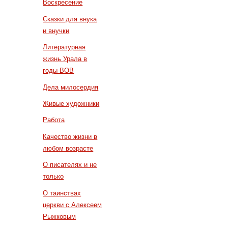
Воскресение
Сказки для внука
и внучки
Литературная
жизнь Урала в
годы ВОВ
Дела милосердия
Живые художники
Работа
Качество жизни в
любом возрасте
О писателях и не
только
О таинствах
церкви с Алексеем
Рыжковым