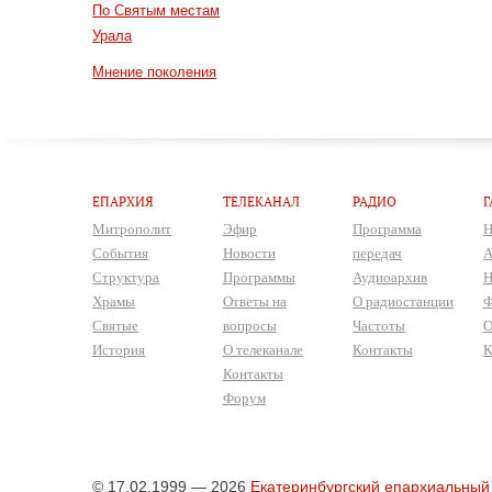
По Святым местам
Урала
Мнение поколения
ЕПАРХИЯ
ТЕЛЕКАНАЛ
РАДИО
Г
Митрополит
Эфир
Программа
Н
События
Новости
передач
А
Структура
Программы
Аудиоархив
Н
Храмы
Ответы на
О радиостанции
Ф
Святые
вопросы
Частоты
О
История
О телеканале
Контакты
К
Контакты
Форум
© 17.02.1999 — 2026
Екатеринбургский епархиальный