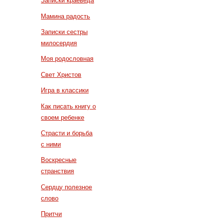
Записки краеведа
Мамина радость
Записки сестры
милосердия
Моя родословная
Свет Христов
Игра в классики
Как писать книгу о
своем ребенке
Страсти и борьба
с ними
Воскресные
странствия
Сердцу полезное
слово
Притчи