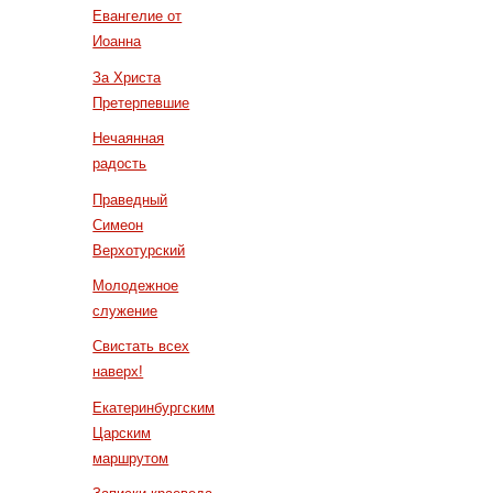
Евангелие от
Иоанна
За Христа
Претерпевшие
Нечаянная
радость
Праведный
Симеон
Верхотурский
Молодежное
служение
Свистать всех
наверх!
Екатеринбургским
Царским
маршрутом