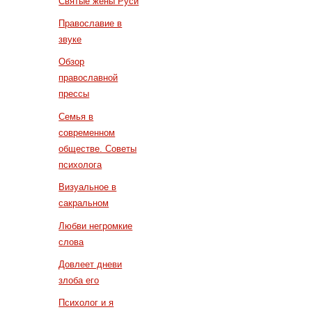
Святые жены Руси
Православие в
звуке
Обзор
православной
прессы
Семья в
современном
обществе. Советы
психолога
Визуальное в
сакральном
Любви негромкие
слова
Довлеет дневи
злоба его
Психолог и я