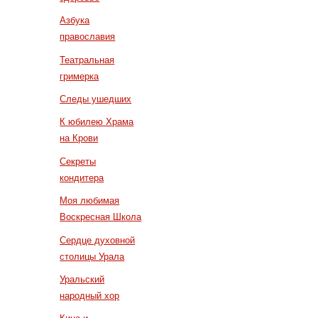
Азбука
православия
Театральная
гримерка
Следы ушедших
К юбилею Храма
на Крови
Секреты
кондитера
Моя любимая
Воскресная Школа
Сердце духовной
столицы Урала
Уральский
народный хор