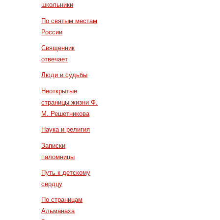
школьники
По святым местам
России
Священник
отвечает
Люди и судьбы
Неоткрытые
страницы жизни Ф.
М. Решетникова
Наука и религия
Записки
паломницы
Путь к детскому
сердцу
По страницам
Альманаха