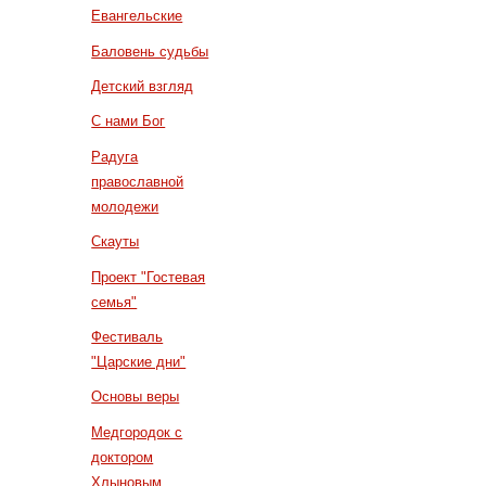
Евангельские
Баловень судьбы
Детский взгляд
С нами Бог
Радуга
православной
молодежи
Скауты
Проект "Гостевая
семья"
Фестиваль
"Царские дни"
Основы веры
Медгородок с
доктором
Хлыновым