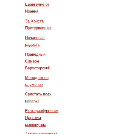
Евангелие от
Иоанна
За Христа
Претерпевшие
Нечаянная
радость
Праведный
Симеон
Верхотурский
Молодежное
служение
Свистать всех
наверх!
Екатеринбургским
Царским
маршрутом