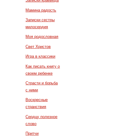
Записки краеведа
Мамина радость
Записки сестры
милосердия
Моя родословная
Свет Христов
Игра в классики
Как писать книгу о
своем ребенке
Страсти и борьба
с ними
Воскресные
странствия
Сердцу полезное
слово
Притчи