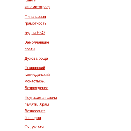
Кино и
кинематограф
Финансовая
грамотность
Будни НКО
Замолчавшие
поэты
Духова роща
Покровский
Колчеданский
монастырь.
Возрождение
Неугасимая свеча
памяти. Храм
Вознесения
Господня
Ох, уж эти