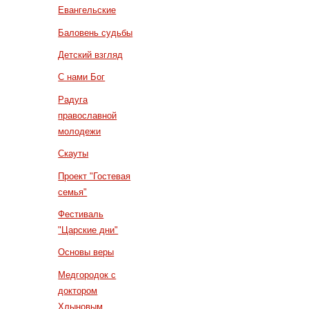
Евангельские
Баловень судьбы
Детский взгляд
С нами Бог
Радуга
православной
молодежи
Скауты
Проект "Гостевая
семья"
Фестиваль
"Царские дни"
Основы веры
Медгородок с
доктором
Хлыновым