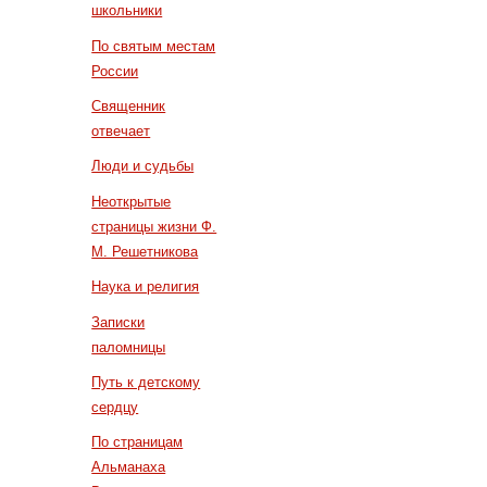
школьники
По святым местам
России
Священник
отвечает
Люди и судьбы
Неоткрытые
страницы жизни Ф.
М. Решетникова
Наука и религия
Записки
паломницы
Путь к детскому
сердцу
По страницам
Альманаха