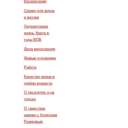
Воскресение
Сказки для внука
и внучки
Литературная
жизнь Урала в
годы ВОВ
Дела милосердия
Живые художники
Работа
Качество жизни в
любом возрасте
О писателях и не
только
О таинствах
церкви с Алексеем
Рыжковым