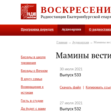
ВОСКРЕСЕН
Радиостанция Екатеринбургской епар
Программа передач
Аудиоархив
О радиостан
Главная
→
Аудиоархив
→ Мамины вес
Мамины вест
Беседы в школе
трезвения
30 июля 2021
Беседы о Вечном
Выпуск 533
В кругу семьи
Возвращение к
Скачать файл
|
Копировать ссы
истокам
Гость в студии
27 июля 2021
Выпуск 532
Да будет с вами