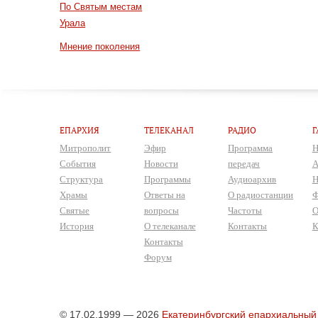
По Святым местам
Урала
Мнение поколения
ЕПАРХИЯ
ТЕЛЕКАНАЛ
РАДИО
Г
Митрополит
Эфир
Программа
Н
События
Новости
передач
А
Структура
Программы
Аудиоархив
Н
Храмы
Ответы на
О радиостанции
Ф
Святые
вопросы
Частоты
О
История
О телеканале
Контакты
К
Контакты
Форум
© 17.02.1999 — 2026
Екатеринбургский епархиальный