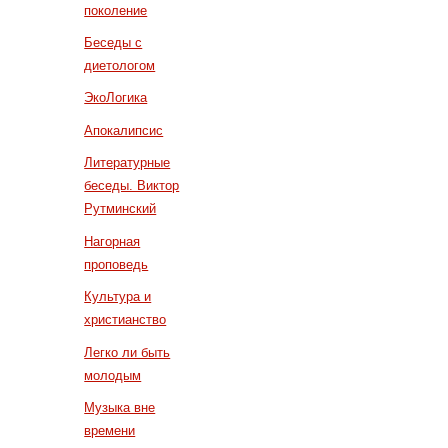
поколение
Беседы с
диетологом
ЭкоЛогика
Апокалипсис
Литературные
беседы. Виктор
Рутминский
Нагорная
проповедь
Культура и
христианство
Легко ли быть
молодым
Музыка вне
времени