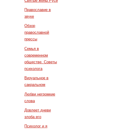
Святые жены Руси
Православие в
звуке
Обзор
православной
прессы
Семья в
современном
обществе. Советы
психолога
Визуальное в
сакральном
Любви негромкие
слова
Довлеет дневи
злоба его
Психолог и я