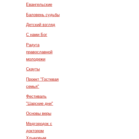
Евангельские
Баловень судьбы
Детский взгляд
С нами Бог
Радуга
православной
молодежи
Скауты
Проект "Гостевая
семья"
Фестиваль
"Царские дни"
Основы веры
Медгородок с
доктором
Хлыновым