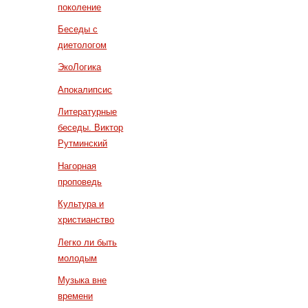
поколение
Беседы с
диетологом
ЭкоЛогика
Апокалипсис
Литературные
беседы. Виктор
Рутминский
Нагорная
проповедь
Культура и
христианство
Легко ли быть
молодым
Музыка вне
времени