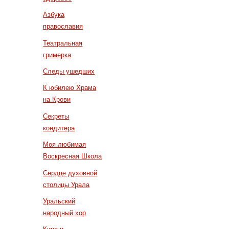
Азбука
православия
Театральная
гримерка
Следы ушедших
К юбилею Храма
на Крови
Секреты
кондитера
Моя любимая
Воскресная Школа
Сердце духовной
столицы Урала
Уральский
народный хор