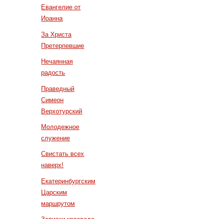
Евангелие от
Иоанна
За Христа
Претерпевшие
Нечаянная
радость
Праведный
Симеон
Верхотурский
Молодежное
служение
Свистать всех
наверх!
Екатеринбургским
Царским
маршрутом