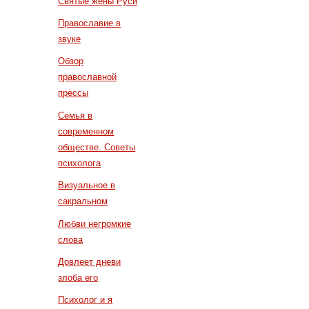
Святые жены Руси
Православие в
звуке
Обзор
православной
прессы
Семья в
современном
обществе. Советы
психолога
Визуальное в
сакральном
Любви негромкие
слова
Довлеет дневи
злоба его
Психолог и я