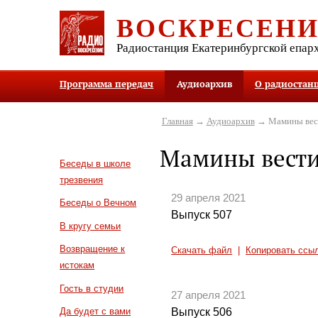
ВОСКРЕСЕН
Радиостанция Екатеринбургской епар
Программа передач
Аудиоархив
О радиостан
Главная
→
Аудиоархив
→ Мамины вес
Мамины вест
Беседы в школе
трезвения
29 апреля 2021
Беседы о Вечном
Выпуск 507
В кругу семьи
Возвращение к
Скачать файл
|
Копировать ссы
истокам
Гость в студии
27 апреля 2021
Выпуск 506
Да будет с вами