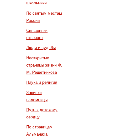
школьники
По святым местам
России
Священник
отвечает
Люди и судьбы
Неоткрытые
страницы жизни Ф.
М. Решетникова
Наука и религия
Записки
паломницы
Путь к детскому
сердцу
По страницам
Альманаха