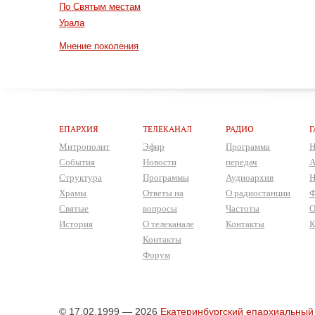
По Святым местам
Урала
Мнение поколения
ЕПАРХИЯ
ТЕЛЕКАНАЛ
РАДИО
Г
Митрополит
Эфир
Программа
Н
События
Новости
передач
А
Структура
Программы
Аудиоархив
Н
Храмы
Ответы на
О радиостанции
Ф
Святые
вопросы
Частоты
О
История
О телеканале
Контакты
К
Контакты
Форум
© 17.02.1999 — 2026
Екатеринбургский епархиальный