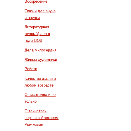
Воскресение
Сказки для внука
и внучки
Литературная
жизнь Урала в
годы ВОВ
Дела милосердия
Живые художники
Работа
Качество жизни в
любом возрасте
О писателях и не
только
О таинствах
церкви с Алексеем
Рыжковым