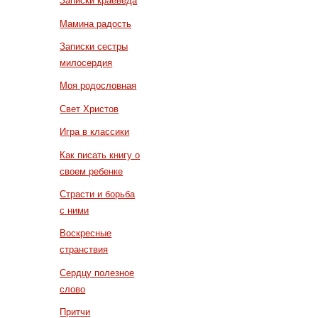
Записки краеведа
Мамина радость
Записки сестры
милосердия
Моя родословная
Свет Христов
Игра в классики
Как писать книгу о
своем ребенке
Страсти и борьба
с ними
Воскресные
странствия
Сердцу полезное
слово
Притчи