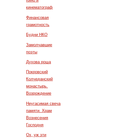
Кино и
кинематограф
Финансовая
грамотность
Будни НКО
Замолчавшие
поэты
Духова роща
Покровский
Колчеданский
монастырь.
Возрождение
Неугасимая свеча
памяти. Храм
Вознесения
Господня
Ох, уж эти