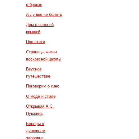
в бронзе
А лучше не болеть
Дом с зеленой
крышей
Про стихи
Страницы жизни
воскресной школы
Вкусное
путешествие
Поговорим о кино
О моде и стиле
Открывая А.С.
Пушкина
Беседы о
душевном
здоровье