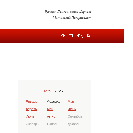
Русская Православная Церковь
Московский Патриархат
2026
2025
Январь
Февраль
Март
Апрель
Май
Июнь
Июль
Август
Сентябрь
Октябрь
Ноябрь
Декабрь