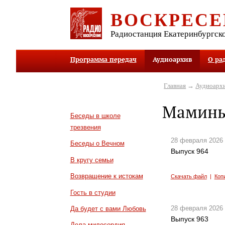
ВОСКРЕСЕ
Радиостанция Екатеринбургск
Программа передач
Аудиоархив
О ра
Главная
→
Аудиоарх
Мамины
Беседы в школе
трезвения
28 февраля 2026
Беседы о Вечном
Выпуск 964
В кругу семьи
Возвращение к истокам
Скачать файл
|
Коп
Гость в студии
28 февраля 2026
Да будет с вами Любовь
Выпуск 963
Дела милосердия