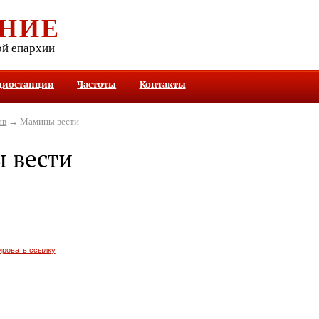
НИЕ
ой епархии
диостанции
Частоты
Контакты
ив
→ Мамины вести
 вести
ировать ссылку