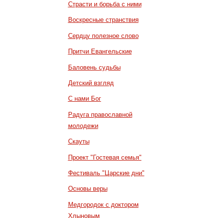
Страсти и борьба с ними
Воскресные странствия
Сердцу полезное слово
Притчи Евангельские
Баловень судьбы
Детский взгляд
С нами Бог
Радуга православной
молодежи
Скауты
Проект "Гостевая семья"
Фестиваль "Царские дни"
Основы веры
Медгородок с доктором
Хлыновым