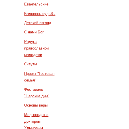
Евангельские
Баловень судьбы
Детский взгляд
С нами Бог
Радуга
православной
молодежи
Скауты
Проект "Гостевая
семья"
Фестиваль
"Царские дни"
Основы веры
Медгородок с
доктором
Хлыновым