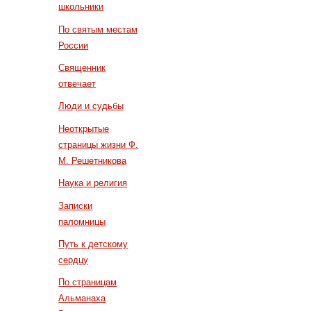
школьники
По святым местам
России
Священник
отвечает
Люди и судьбы
Неоткрытые
страницы жизни Ф.
М. Решетникова
Наука и религия
Записки
паломницы
Путь к детскому
сердцу
По страницам
Альманаха