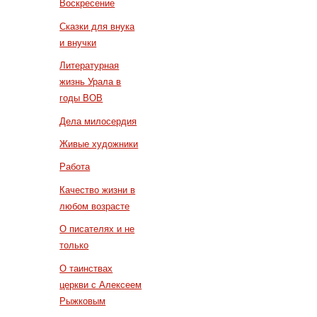
Воскресение
Сказки для внука
и внучки
Литературная
жизнь Урала в
годы ВОВ
Дела милосердия
Живые художники
Работа
Качество жизни в
любом возрасте
О писателях и не
только
О таинствах
церкви с Алексеем
Рыжковым