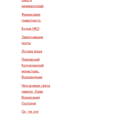
Кино и
кинематограф
Финансовая
грамотность
Будни НКО
Замолчавшие
поэты
Духова роща
Покровский
Колчеданский
монастырь.
Возрождение
Неугасимая свеча
памяти. Храм
Вознесения
Господня
Ох, уж эти