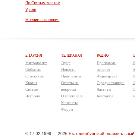
По Святым местам
Урала
Мнение поколения
ЕПАРХИЯ
ТЕЛЕКАНАЛ
РАДИО
Г
Митрополит
Эфир
Программа
Н
События
Новости
передач
А
Структура
Программы
Аудиоархив
Н
Храмы
Ответы на
О радиостанции
Ф
Святые
вопросы
Частоты
О
История
О телеканале
Контакты
К
Контакты
Форум
© 17.02.1999 — 2026
Екатеринбургский епархиальный