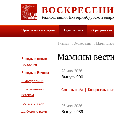
ВОСКРЕСЕН
Радиостанция Екатеринбургской епар
Программа передач
Аудиоархив
О радиостан
Главная
→
Аудиоархив
→ Мамины вес
Мамины вест
Беседы в школе
трезвения
28 мая 2026
Беседы о Вечном
Выпуск 990
В кругу семьи
Возвращение к
Скачать файл
|
Копировать ссы
истокам
Гость в студии
26 мая 2026
Выпуск 989
Да будет с вами