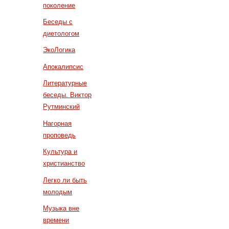
поколение
Беседы с
диетологом
ЭкоЛогика
Апокалипсис
Литературные
беседы. Виктор
Рутминский
Нагорная
проповедь
Культура и
христианство
Легко ли быть
молодым
Музыка вне
времени