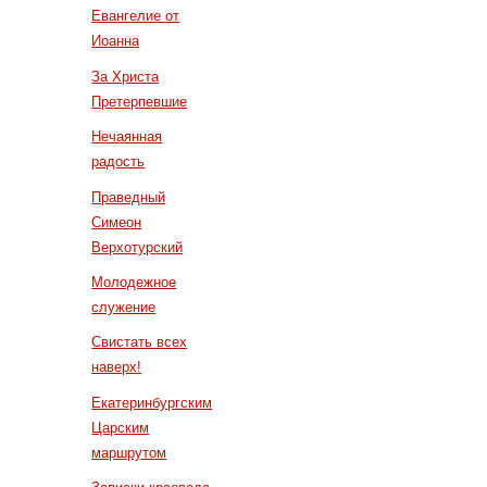
Евангелие от
Иоанна
За Христа
Претерпевшие
Нечаянная
радость
Праведный
Симеон
Верхотурский
Молодежное
служение
Свистать всех
наверх!
Екатеринбургским
Царским
маршрутом