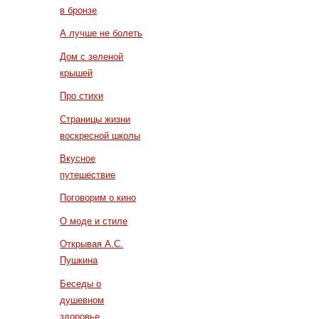
в бронзе
А лучше не болеть
Дом с зеленой
крышей
Про стихи
Страницы жизни
воскресной школы
Вкусное
путешествие
Поговорим о кино
О моде и стиле
Открывая А.С.
Пушкина
Беседы о
душевном
здоровье