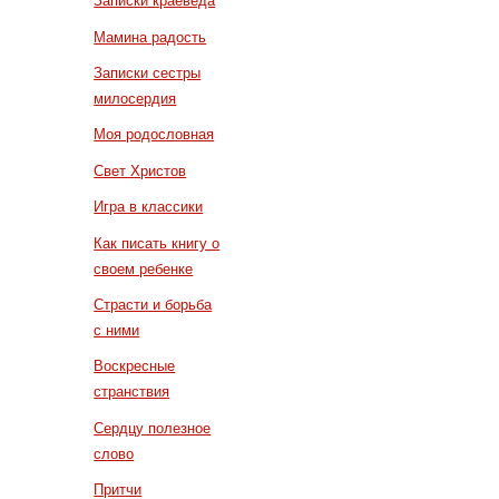
Записки краеведа
Мамина радость
Записки сестры
милосердия
Моя родословная
Свет Христов
Игра в классики
Как писать книгу о
своем ребенке
Страсти и борьба
с ними
Воскресные
странствия
Сердцу полезное
слово
Притчи