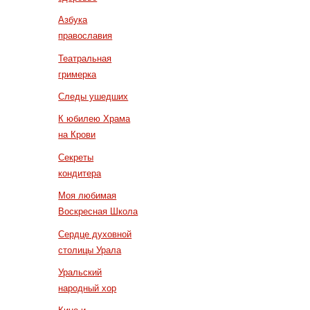
Азбука
православия
Театральная
гримерка
Следы ушедших
К юбилею Храма
на Крови
Секреты
кондитера
Моя любимая
Воскресная Школа
Сердце духовной
столицы Урала
Уральский
народный хор