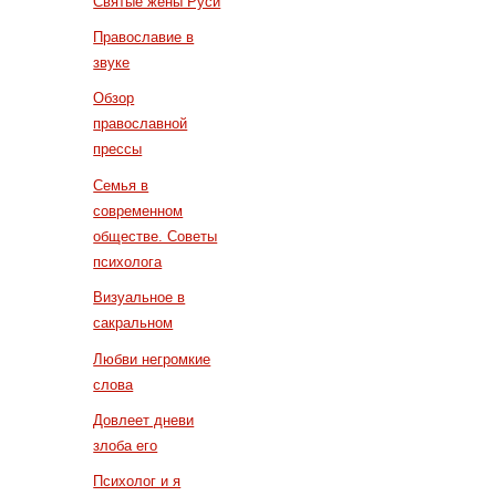
Святые жены Руси
Православие в
звуке
Обзор
православной
прессы
Семья в
современном
обществе. Советы
психолога
Визуальное в
сакральном
Любви негромкие
слова
Довлеет дневи
злоба его
Психолог и я