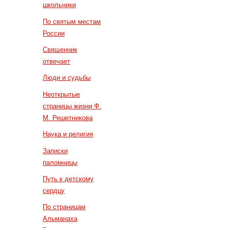
школьники
По святым местам
России
Священник
отвечает
Люди и судьбы
Неоткрытые
страницы жизни Ф.
М. Решетникова
Наука и религия
Записки
паломницы
Путь к детскому
сердцу
По страницам
Альманаха