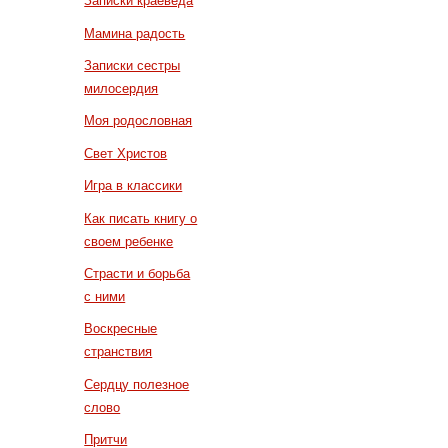
Записки краеведа
Мамина радость
Записки сестры
милосердия
Моя родословная
Свет Христов
Игра в классики
Как писать книгу о
своем ребенке
Страсти и борьба
с ними
Воскресные
странствия
Сердцу полезное
слово
Притчи