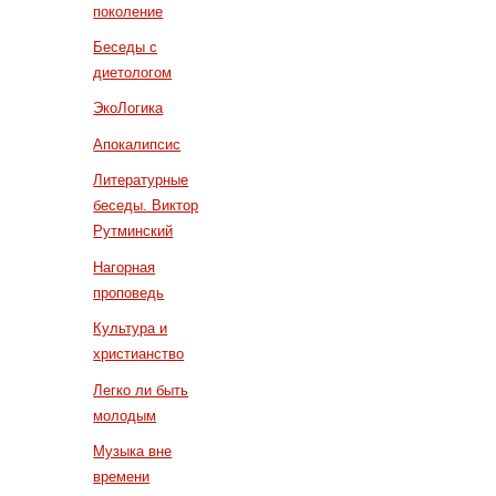
поколение
Беседы с
диетологом
ЭкоЛогика
Апокалипсис
Литературные
беседы. Виктор
Рутминский
Нагорная
проповедь
Культура и
христианство
Легко ли быть
молодым
Музыка вне
времени