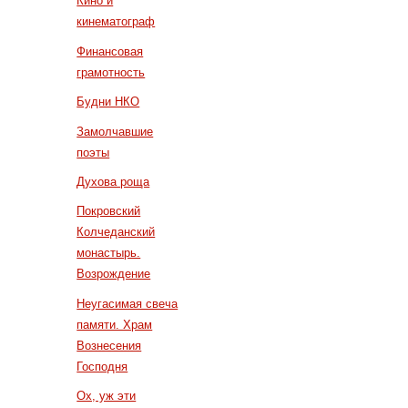
Кино и
кинематограф
Финансовая
грамотность
Будни НКО
Замолчавшие
поэты
Духова роща
Покровский
Колчеданский
монастырь.
Возрождение
Неугасимая свеча
памяти. Храм
Вознесения
Господня
Ох, уж эти