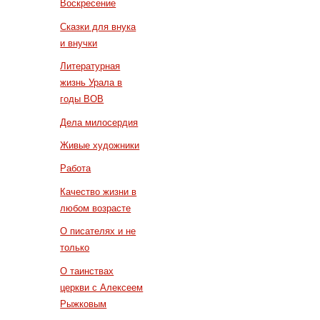
Воскресение
Сказки для внука
и внучки
Литературная
жизнь Урала в
годы ВОВ
Дела милосердия
Живые художники
Работа
Качество жизни в
любом возрасте
О писателях и не
только
О таинствах
церкви с Алексеем
Рыжковым