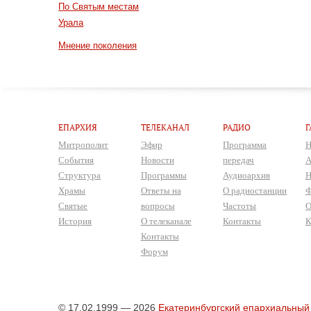
По Святым местам
Урала
Мнение поколения
ЕПАРХИЯ
ТЕЛЕКАНАЛ
РАДИО
Г
Митрополит
Эфир
Программа
Н
События
Новости
передач
А
Структура
Программы
Аудиоархив
Н
Храмы
Ответы на
О радиостанции
Ф
Святые
вопросы
Частоты
О
История
О телеканале
Контакты
К
Контакты
Форум
© 17.02.1999 — 2026
Екатеринбургский епархиальный