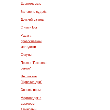
Евангельские
Баловень судьбы
Детский взгляд
С нами Бог
Радуга
православной
молодежи
Скауты
Проект "Гостевая
семья"
Фестиваль
"Царские дни"
Основы веры
Медгородок с
доктором
Хлыновым