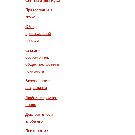
Святые жены Руси
Православие в
звуке
Обзор
православной
прессы
Семья в
современном
обществе. Советы
психолога
Визуальное в
сакральном
Любви негромкие
слова
Довлеет дневи
злоба его
Психолог и я