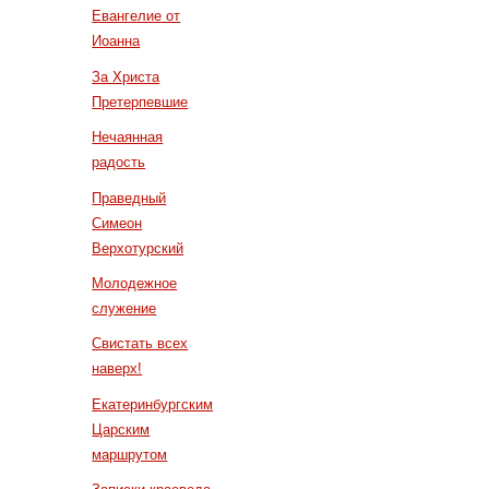
Евангелие от
Иоанна
За Христа
Претерпевшие
Нечаянная
радость
Праведный
Симеон
Верхотурский
Молодежное
служение
Свистать всех
наверх!
Екатеринбургским
Царским
маршрутом