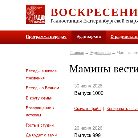
ВОСКРЕСЕН
Радиостанция Екатеринбургской епар
Программа передач
Аудиоархив
О радиостан
Главная
→
Аудиоархив
→ Мамины вес
Мамины вест
Беседы в школе
трезвения
30 июня 2026
Беседы о Вечном
Выпуск 1000
В кругу семьи
Возвращение к
Скачать файл
|
Копировать ссы
истокам
Гость в студии
26 июня 2026
Выпуск 999
Да будет с вами