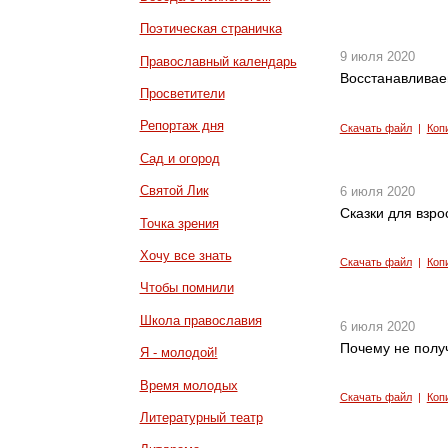
Поэтическая страничка
9 июля 2020
Православный календарь
Восстанавливае
Просветители
Репортаж дня
Скачать файл
|
Коп
Сад и огород
Святой Лик
6 июля 2020
Сказки для взр
Точка зрения
Хочу все знать
Скачать файл
|
Коп
Чтобы помнили
Школа православия
6 июля 2020
Почему не полу
Я - молодой!
Время молодых
Скачать файл
|
Коп
Литературный театр