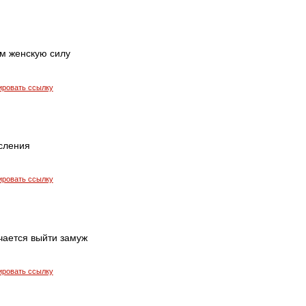
м женскую силу
ировать ссылку
осления
ировать ссылку
чается выйти замуж
ировать ссылку