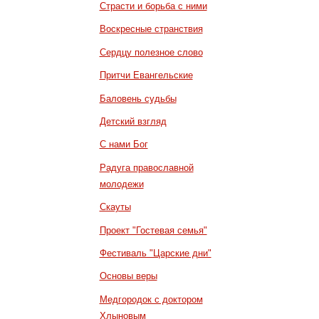
Страсти и борьба с ними
Воскресные странствия
Сердцу полезное слово
Притчи Евангельские
Баловень судьбы
Детский взгляд
С нами Бог
Радуга православной
молодежи
Скауты
Проект "Гостевая семья"
Фестиваль "Царские дни"
Основы веры
Медгородок с доктором
Хлыновым