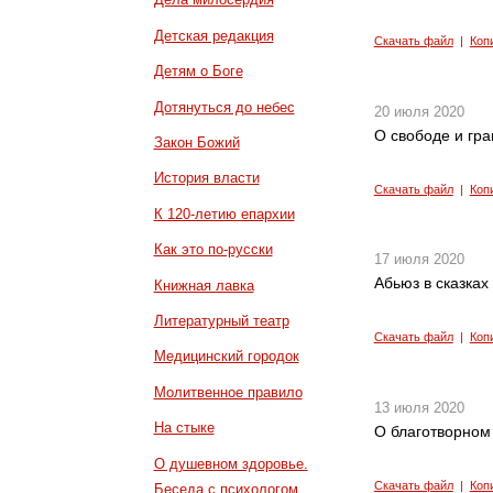
Детская редакция
Скачать файл
|
Коп
Детям о Боге
Дотянуться до небес
20 июля 2020
О свободе и гр
Закон Божий
История власти
Скачать файл
|
Коп
К 120-летию епархии
Как это по-русски
17 июля 2020
Абьюз в сказках
Книжная лавка
Литературный театр
Скачать файл
|
Коп
Медицинский городок
Молитвенное правило
13 июля 2020
На стыке
О благотворном
О душевном здоровье.
Скачать файл
|
Коп
Беседа с психологом