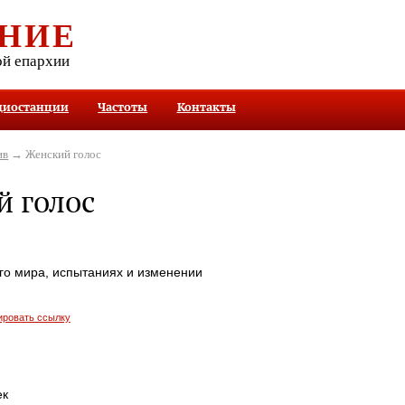
НИЕ
ой епархии
диостанции
Частоты
Контакты
ив
→ Женский голос
 голос
го мира, испытаниях и изменении
ировать ссылку
ек