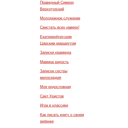
Праведный Симеон
Верхотурский
Молодежное служение
Свистать всех наверх!
Екатеринбургским
Царским маршрутом
Записки краеведа
Мамина радость
Записки сестры
милосердия
Моя родословная
Свет Христов
Игра в классики
Как писать книгу о своем
ребенке