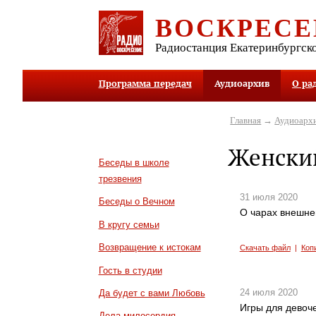
ВОСКРЕСЕ
Радиостанция Екатеринбургск
Программа передач
Аудиоархив
О ра
Главная
→
Аудиоарх
Женский
Беседы в школе
трезвения
31 июля 2020
Беседы о Вечном
О чарах внешне
В кругу семьи
Возвращение к истокам
Скачать файл
|
Коп
Гость в студии
24 июля 2020
Да будет с вами Любовь
Игры для девоч
Дела милосердия