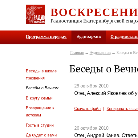
ВОСКРЕСЕН
Радиостанция Екатеринбургской епар
Программа передач
Аудиоархив
О радиостан
Главная
→
Аудиоархив
→ Беседы о В
Беседы о Веч
Беседы в школе
трезвения
29 октября 2010
Беседы о Вечном
Отец Алексий Яковлев об 
В кругу семьи
Возвращение к
Скачать файл
|
Копировать ссы
истокам
Гость в студии
26 октября 2010
Отец Андрей Канев. Ответы
Да будет с вами