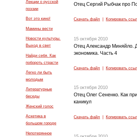
Лекции о русской
Отец Сергий Рыбчак про П
поэзии
Вот это кино!
Скачать файл
|
Копировать ссы
Мамины вести
Новости культуры.
15 октября 2010
Выход в свет
Отец Александр Миняйло. 
экономика. Часть 4
Найди себя. Как
побороть страсти
Скачать файл
|
Копировать ссы
Легко ли быть
молодым
15 октября 2010
Литературные
Отец Олег Сененко. Как пр
беседы
каникул
Женский голос
Аскетика в
Скачать файл
|
Копировать ссы
большом городе
Непотерянное
15 октября 2010