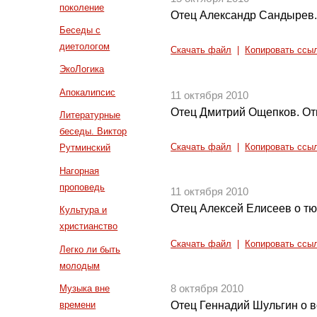
поколение
Отец Александр Сандырев.
Беседы с
диетологом
Скачать файл
|
Копировать ссы
ЭкоЛогика
Апокалипсис
11 октября 2010
Отец Дмитрий Ощепков. От
Литературные
беседы. Виктор
Скачать файл
|
Копировать ссы
Рутминский
Нагорная
проповедь
11 октября 2010
Отец Алексей Елисеев о т
Культура и
христианство
Скачать файл
|
Копировать ссы
Легко ли быть
молодым
Музыка вне
8 октября 2010
времени
Отец Геннадий Шульгин о в