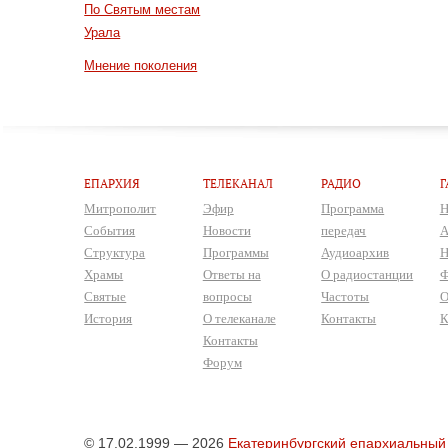
По Святым местам
Урала
Мнение поколения
ЕПАРХИЯ
ТЕЛЕКАНАЛ
РАДИО
Г
Митрополит
Эфир
Программа
Н
События
Новости
передач
А
Структура
Программы
Аудиоархив
Н
Храмы
Ответы на
О радиостанции
Ф
Святые
вопросы
Частоты
О
История
О телеканале
Контакты
К
Контакты
Форум
© 17.02.1999 — 2026
Екатеринбургский епархиальный