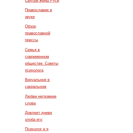
Святые жены Руси
Православие в
звуке
Обзор
православной
прессы
Семья в
современном
обществе. Советы
психолога
Визуальное в
сакральном
Любви негромкие
слова
Довлеет дневи
злоба его
Психолог и я