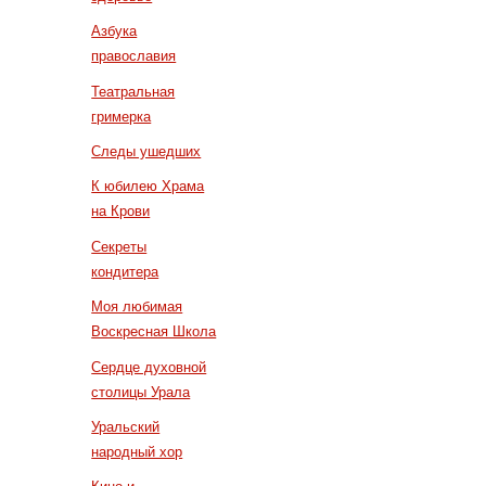
Азбука
православия
Театральная
гримерка
Следы ушедших
К юбилею Храма
на Крови
Секреты
кондитера
Моя любимая
Воскресная Школа
Сердце духовной
столицы Урала
Уральский
народный хор