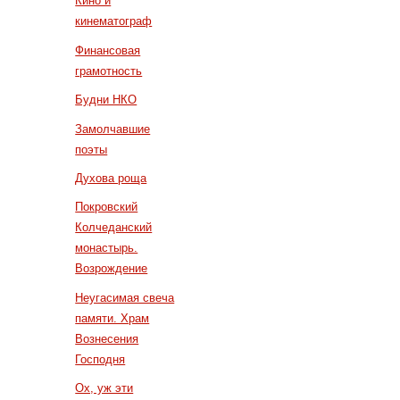
Кино и
кинематограф
Финансовая
грамотность
Будни НКО
Замолчавшие
поэты
Духова роща
Покровский
Колчеданский
монастырь.
Возрождение
Неугасимая свеча
памяти. Храм
Вознесения
Господня
Ох, уж эти