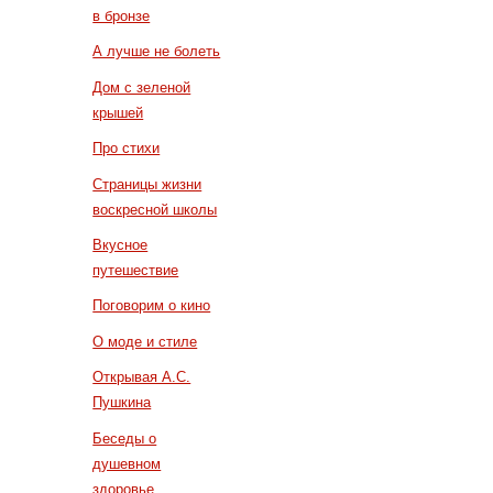
в бронзе
А лучше не болеть
Дом с зеленой
крышей
Про стихи
Страницы жизни
воскресной школы
Вкусное
путешествие
Поговорим о кино
О моде и стиле
Открывая А.С.
Пушкина
Беседы о
душевном
здоровье