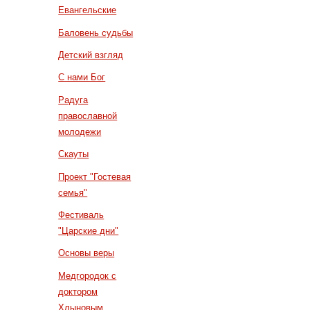
Евангельские
Баловень судьбы
Детский взгляд
С нами Бог
Радуга
православной
молодежи
Скауты
Проект "Гостевая
семья"
Фестиваль
"Царские дни"
Основы веры
Медгородок с
доктором
Хлыновым