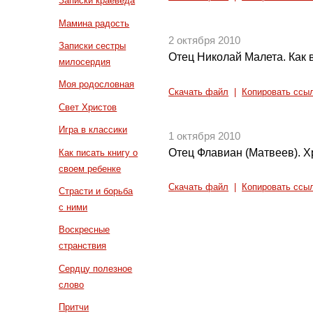
Записки краеведа
Мамина радость
2 октября 2010
Записки сестры
Отец Николай Малета. Как 
милосердия
Моя родословная
Скачать файл
|
Копировать ссы
Свет Христов
Игра в классики
1 октября 2010
Отец Флавиан (Матвеев). Х
Как писать книгу о
своем ребенке
Скачать файл
|
Копировать ссы
Страсти и борьба
с ними
Воскресные
странствия
Сердцу полезное
слово
Притчи