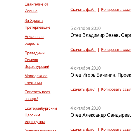
Евангелие от
Скачать файл
|
Копировать ссы
Иоанна
За Христа
Претерпевшие
5 октября 2010
Отец Владимир Зязев. Сер
Нечаянная
радость
Скачать файл
|
Копировать ссы
Праведный
Симеон
Верхотурский
4 октября 2010
Отец Игорь Бачинин. Проек
Молодежное
служение
Скачать файл
|
Копировать ссы
Свистать всех
наверх!
4 октября 2010
Екатеринбургским
Отец Александр Сандырев.
Царским
маршрутом
Скачать файл
|
Копировать ссы