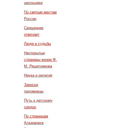
школьники
По святым местам
России
Священник
отвечает
Люди и судьбы
Неоткрытые
страницы жизни Ф.
М. Решетникова
Наука и религия
Записки
паломницы
Путь к детскому
сердцу
По страницам
Альманаха