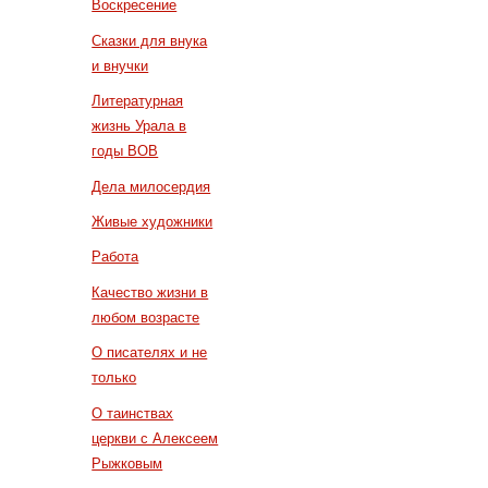
Воскресение
Сказки для внука
и внучки
Литературная
жизнь Урала в
годы ВОВ
Дела милосердия
Живые художники
Работа
Качество жизни в
любом возрасте
О писателях и не
только
О таинствах
церкви с Алексеем
Рыжковым