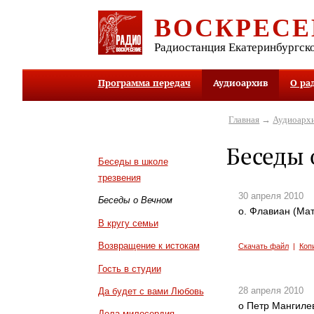
ВОСКРЕСЕ
Радиостанция Екатеринбургск
Программа передач
Аудиоархив
О ра
Главная
→
Аудиоарх
Беседы 
Беседы в школе
трезвения
30 апреля 2010
Беседы о Вечном
о. Флавиан (Мат
В кругу семьи
Возвращение к истокам
Скачать файл
|
Коп
Гость в студии
28 апреля 2010
Да будет с вами Любовь
о Петр Мангиле
Дела милосердия