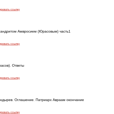
ировать ссылку
мандритом Амвросием (Юрасовым) часть1
ировать ссылку
расов). Ответы
ировать ссылку
андырев. Оглашение. Патриарх Авраам окончание
ировать ссылку