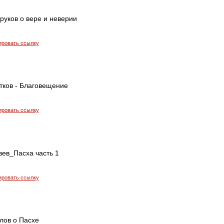
руков о вере и неверии
ировать ссылку
тков - Благовещение
ировать ссылку
зев_Пасха часть 1
ировать ссылку
лов о Пасхе