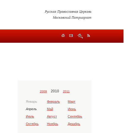
Русская Православная Церковь
Московский Патриархат
2010
2009
2011
Январь
Февраль
Март
Апрель
Май
Июнь
Июль
Август
Сентябрь
Октябрь
Ноябрь
Декабрь