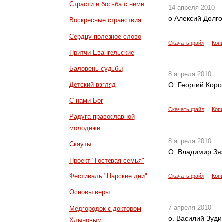
Страсти и борьба с ними
14 апреля 2010
о Алексий Долго
Воскресные странствия
Сердцу полезное слово
Скачать файл
|
Коп
Притчи Евангельские
Баловень судьбы
8 апреля 2010
Детский взгляд
О. Георгий Коро
С нами Бог
Скачать файл
|
Коп
Радуга православной
молодежи
8 апреля 2010
Скауты
О. Владимир Зя
Проект "Гостевая семья"
Фестиваль "Царские дни"
Скачать файл
|
Коп
Основы веры
7 апреля 2010
Медгородок с доктором
о. Василий Зуди
Хлыновым