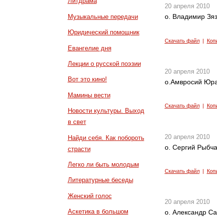
Литдрама
20 апреля 2010
о. Владимир Зя
Музыкальные передачи
Юридический помощник
Скачать файл
|
Коп
Евангелие дня
Лекции о русской поэзии
20 апреля 2010
Вот это кино!
о.Амвросий Юра
Мамины вести
Скачать файл
|
Коп
Новости культуры. Выход
в свет
20 апреля 2010
Найди себя. Как побороть
о. Сергий Рыбч
страсти
Легко ли быть молодым
Скачать файл
|
Коп
Литературные беседы
Женский голос
20 апреля 2010
Аскетика в большом
о. Александр Са