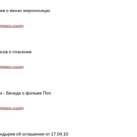
зев о женах мироносицах
ировать ссылку
сов о спасении
ировать ссылку
ак - Беседа о фильме Поп
ировать ссылку
ндырев об оглашении от 17.04.10