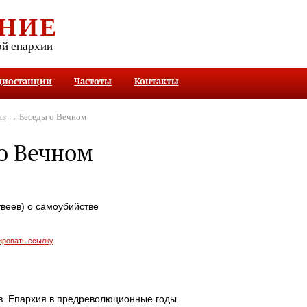
НИЕ
ой епархии
диостанции
Частоты
Контакты
ив
→ Беседы о Вечном
о Вечном
веев) о самоубийстве
ировать ссылку
в. Епархия в предреволюционные годы