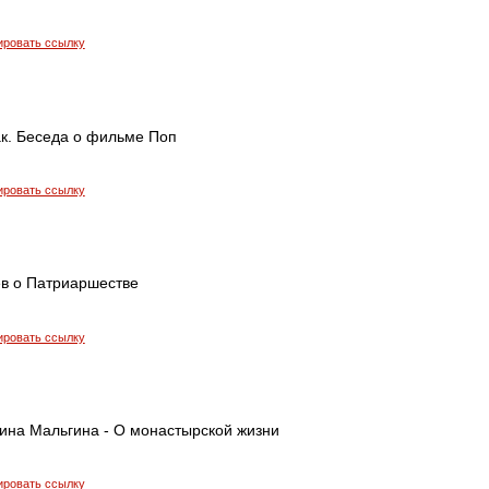
ировать ссылку
ак. Беседа о фильме Поп
ировать ссылку
ев о Патриаршестве
ировать ссылку
ина Мальгина - О монастырской жизни
ировать ссылку