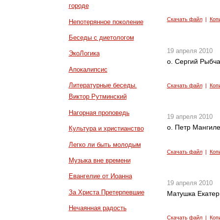
городе
Скачать файл
|
Коп
Непотерянное поколение
Беседы с диетологом
19 апреля 2010
ЭкоЛогика
о. Сергий Рыбч
Апокалипсис
Литературные беседы.
Скачать файл
|
Коп
Виктор Рутминский
Нагорная проповедь
19 апреля 2010
о. Петр Мангил
Культура и христианство
Легко ли быть молодым
Скачать файл
|
Коп
Музыка вне времени
Евангелие от Иоанна
19 апреля 2010
За Христа Претерпевшие
Матушка Екатер
Нечаянная радость
Скачать файл
|
Коп