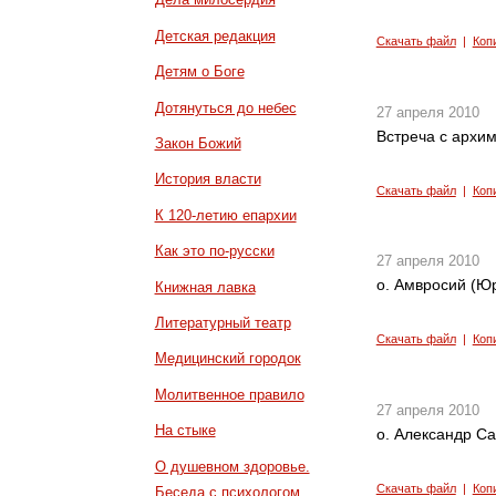
Детская редакция
Скачать файл
|
Коп
Детям о Боге
Дотянуться до небес
27 апреля 2010
Встреча с архи
Закон Божий
История власти
Скачать файл
|
Коп
К 120-летию епархии
Как это по-русски
27 апреля 2010
о. Амвросий (Ю
Книжная лавка
Литературный театр
Скачать файл
|
Коп
Медицинский городок
Молитвенное правило
27 апреля 2010
На стыке
о. Александр С
О душевном здоровье.
Скачать файл
|
Коп
Беседа с психологом