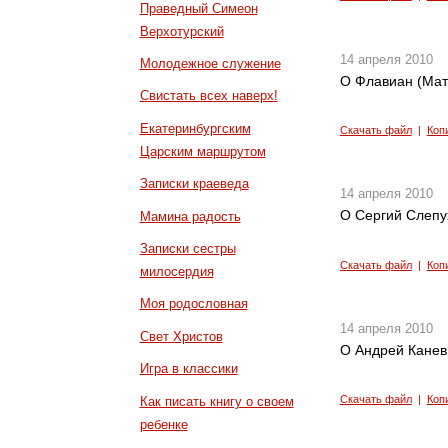
Праведный Симеон
Верхотурский
14 апреля 2010
Молодежное служение
О Флавиан (Мат
Свистать всех наверх!
Екатеринбургским
Скачать файл
|
Коп
Царским маршрутом
Записки краеведа
14 апреля 2010
О Сергий Слепу
Мамина радость
Записки сестры
Скачать файл
|
Коп
милосердия
Моя родословная
14 апреля 2010
Свет Христов
О Андрей Канев.
Игра в классики
Скачать файл
|
Коп
Как писать книгу о своем
ребенке