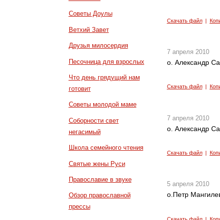
Советы Доулы
Скачать файл
|
Коп
Ветхий Завет
Друзья милосердия
7 апреля 2010
Песочница для взрослых
о. Александр С
Что день грядущий нам
Скачать файл
|
Коп
готовит
Советы молодой маме
7 апреля 2010
Соборности свет
о. Александр С
негасимый
Школа семейного чтения
Скачать файл
|
Коп
Святые жены Руси
Православие в звуке
5 апреля 2010
о.Петр Мангиле
Обзор православной
прессы
Скачать файл
|
Коп