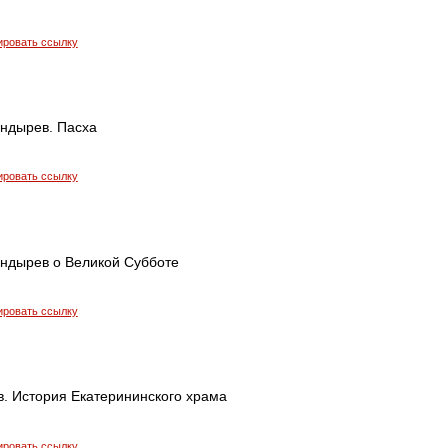
ировать ссылку
андырев. Пасха
ировать ссылку
андырев о Великой Субботе
ировать ссылку
в. История Екатерининского храма
ировать ссылку