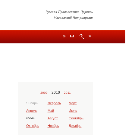
Русская Православная Церковь
Московский Патриархат
2010
2009
2011
Январь
Февраль
Март
Апрель
Май
Июнь
Июль
Август
Сентябрь
Октябрь
Ноябрь
Декабрь