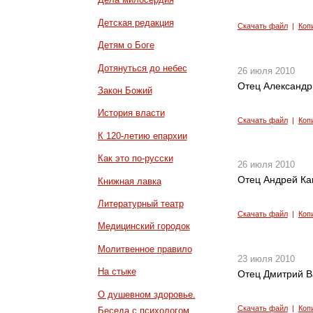
Детская редакция
Скачать файл
|
Коп
Детям о Боге
Дотянуться до небес
26 июля 2010
Отец Александр
Закон Божий
История власти
Скачать файл
|
Коп
К 120-летию епархии
Как это по-русски
26 июля 2010
Отец Андрей Кан
Книжная лавка
Литературный театр
Скачать файл
|
Коп
Медицинский городок
Молитвенное правило
23 июля 2010
На стыке
Отец Дмитрий В
О душевном здоровье.
Скачать файл
|
Коп
Беседа с психологом