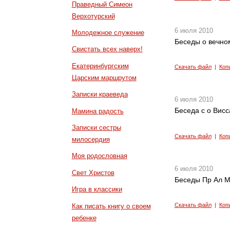
Праведный Симеон
Верхотурский
6 июля 2010
Молодежное служение
Беседы о вечном
Свистать всех наверх!
Екатеринбургским
Скачать файл
|
Коп
Царским маршрутом
Записки краеведа
6 июля 2010
Беседа с о Вис
Мамина радость
Записки сестры
Скачать файл
|
Коп
милосердия
Моя родословная
6 июля 2010
Свет Христов
Беседы Пр Ал М
Игра в классики
Скачать файл
|
Коп
Как писать книгу о своем
ребенке