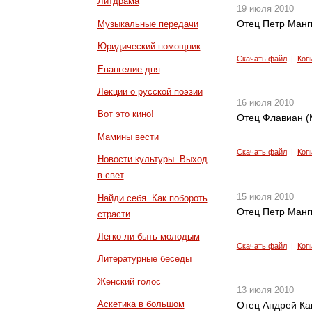
Литдрама
19 июля 2010
Отец Петр Манг
Музыкальные передачи
Юридический помощник
Скачать файл
|
Коп
Евангелие дня
Лекции о русской поэзии
16 июля 2010
Вот это кино!
Отец Флавиан (М
Мамины вести
Скачать файл
|
Коп
Новости культуры. Выход
в свет
15 июля 2010
Найди себя. Как побороть
Отец Петр Манги
страсти
Легко ли быть молодым
Скачать файл
|
Коп
Литературные беседы
Женский голос
13 июля 2010
Аскетика в большом
Отец Андрей Кан