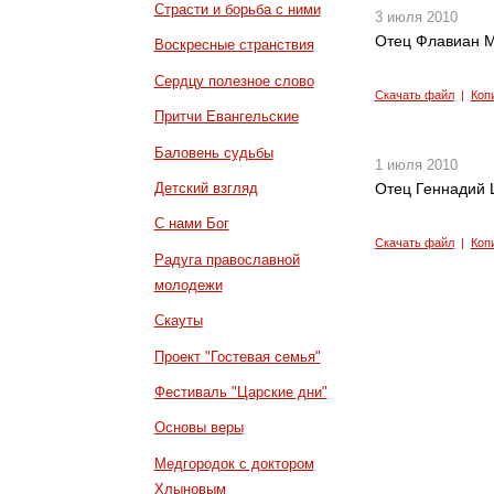
Страсти и борьба с ними
3 июля 2010
Отец Флавиан М
Воскресные странствия
Сердцу полезное слово
Скачать файл
|
Коп
Притчи Евангельские
Баловень судьбы
1 июля 2010
Детский взгляд
Отец Геннадий 
С нами Бог
Скачать файл
|
Коп
Радуга православной
молодежи
Скауты
Проект "Гостевая семья"
Фестиваль "Царские дни"
Основы веры
Медгородок с доктором
Хлыновым