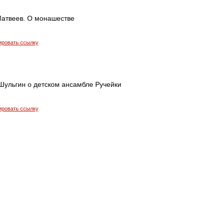
атвеев. О монашестве
ировать ссылку
Шульгин о детском ансамбле Ручейки
ировать ссылку