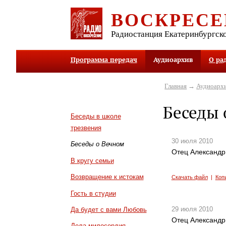
ВОСКРЕСЕ
Радиостанция Екатеринбургск
Программа передач
Аудиоархив
О ра
Главная
→
Аудиоарх
Беседы 
Беседы в школе
трезвения
30 июля 2010
Беседы о Вечном
Отец Александр 
В кругу семьи
Возвращение к истокам
Скачать файл
|
Коп
Гость в студии
29 июля 2010
Да будет с вами Любовь
Отец Александр 
Дела милосердия