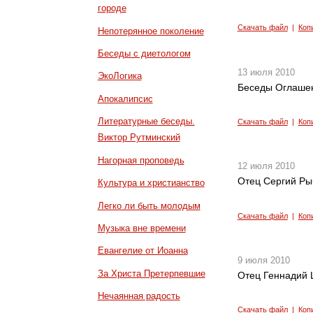
городе
Скачать файл
|
Коп
Непотерянное поколение
Беседы с диетологом
13 июля 2010
ЭкоЛогика
Беседы Оглашени
Апокалипсис
Литературные беседы.
Скачать файл
|
Коп
Виктор Рутминский
Нагорная проповедь
12 июля 2010
Отец Сергий Ры
Культура и христианство
Легко ли быть молодым
Скачать файл
|
Коп
Музыка вне времени
Евангелие от Иоанна
9 июля 2010
За Христа Претерпевшие
Отец Геннадий Ш
Нечаянная радость
Скачать файл
|
Коп