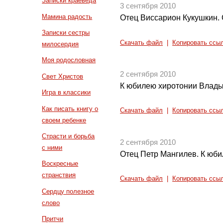
Записки краеведа
3 сентября 2010
Мамина радость
Отец Виссарион Кукушкин. 
Записки сестры
Скачать файл
|
Копировать ссы
милосердия
Моя родословная
2 сентября 2010
Свет Христов
К юбилею хиротонии Владык
Игра в классики
Как писать книгу о
Скачать файл
|
Копировать ссы
своем ребенке
Страсти и борьба
2 сентября 2010
с ними
Отец Петр Мангилев. К юб
Воскресные
странствия
Скачать файл
|
Копировать ссы
Сердцу полезное
слово
Притчи