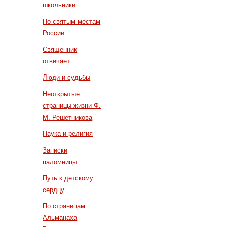
школьники
По святым местам
России
Священник
отвечает
Люди и судьбы
Неоткрытые
страницы жизни Ф.
М. Решетникова
Наука и религия
Записки
паломницы
Путь к детскому
сердцу
По страницам
Альманаха