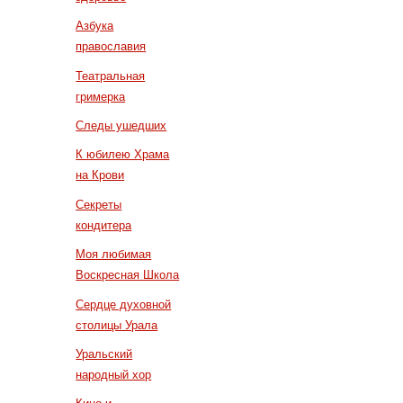
Азбука
православия
Театральная
гримерка
Следы ушедших
К юбилею Храма
на Крови
Секреты
кондитера
Моя любимая
Воскресная Школа
Сердце духовной
столицы Урала
Уральский
народный хор