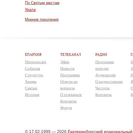
По Святым местам
Урала
Мнение поколения
ЕПАРХИЯ
ТЕЛЕКАНАЛ
РАДИО
Г
Митрополит
Эфир
Программа
Н
События
Новости
передач
А
Структура
Программы
Аудиоархив
Н
Храмы
Ответы на
О радиостанции
Ф
Святые
вопросы
Частоты
О
История
О телеканале
Контакты
К
Контакты
Форум
© 17.02.1999 — 2026
Екатеринбургский епархиальный