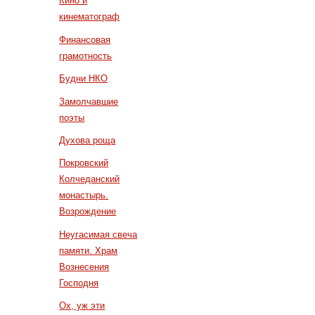
Кино и
кинематограф
Финансовая
грамотность
Будни НКО
Замолчавшие
поэты
Духова роща
Покровский
Колчеданский
монастырь.
Возрождение
Неугасимая свеча
памяти. Храм
Вознесения
Господня
Ох, уж эти