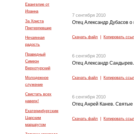
Евангелие от
Иоанна
7 сентября 2010
За Христа
Отец Александр Дубасов о 
Претерпевшие
Скачать файл
|
Копировать ссы
Нечаянная
радость
Праведный
6 сентября 2010
Симеон
Отец Александр Сандырев.
Верхотурский
Молодежное
Скачать файл
|
Копировать ссы
служение
Свистать всех
6 сентября 2010
наверх!
Отец Анрей Канев. Святые
Екатеринбургским
Царским
Скачать файл
|
Копировать ссы
маршрутом