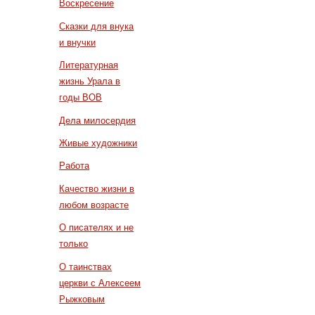
Воскресение
Сказки для внука
и внучки
Литературная
жизнь Урала в
годы ВОВ
Дела милосердия
Живые художники
Работа
Качество жизни в
любом возрасте
О писателях и не
только
О таинствах
церкви с Алексеем
Рыжковым