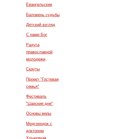
Евангельские
Баловень судьбы
Детский взгляд
С нами Бог
Радуга
православной
молодежи
Скауты
Проект "Гостевая
семья"
Фестиваль
"Царские дни"
Основы веры
Медгородок с
доктором
Хлыновым