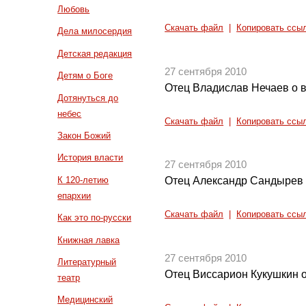
Любовь
Скачать файл
|
Копировать ссы
Дела милосердия
Детская редакция
27 сентября 2010
Детям о Боге
Отец Владислав Нечаев о 
Дотянуться до
небес
Скачать файл
|
Копировать ссы
Закон Божий
История власти
27 сентября 2010
К 120-летию
Отец Александр Сандырев 
епархии
Скачать файл
|
Копировать ссы
Как это по-русски
Книжная лавка
27 сентября 2010
Литературный
Отец Виссарион Кукушкин 
театр
Медицинский