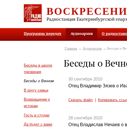
ВОСКРЕСЕН
Радиостанция Екатеринбургской епар
Программа передач
Аудиоархив
О радиостан
Главная
→
Аудиоархив
→ Беседы о В
Беседы о Веч
Беседы в школе
трезвения
30 сентября 2010
Беседы о Вечном
Отец Владимир Зязев о Ив
В кругу семьи
Возвращение к
Скачать файл
|
Копировать ссы
истокам
Гость в студии
28 сентября 2010
Отец Владислав Нечаев о в
Да будет с вами