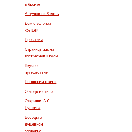
в бронзе
А лучше не болеть
Дом с зеленой
крышей
Про стихи
Страницы жизни
воскресной школы
Вкусное
путешествие
Поговорим о кино
О моде и стиле
Открывая А.С.
Пушкина
Беседы о
душевном
здоровье