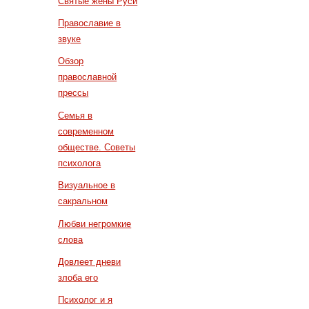
Святые жены Руси
Православие в
звуке
Обзор
православной
прессы
Семья в
современном
обществе. Советы
психолога
Визуальное в
сакральном
Любви негромкие
слова
Довлеет дневи
злоба его
Психолог и я