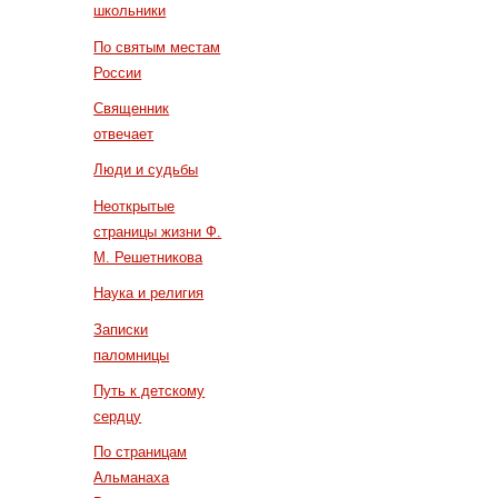
школьники
По святым местам
России
Священник
отвечает
Люди и судьбы
Неоткрытые
страницы жизни Ф.
М. Решетникова
Наука и религия
Записки
паломницы
Путь к детскому
сердцу
По страницам
Альманаха