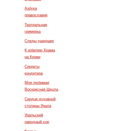
Азбука
православия
Театральная
гримерка
Следы ушедших
К юбилею Храма
на Крови
Секреты
кондитера
Моя любимая
Воскресная Школа
Сердце духовной
столицы Урала
Уральский
народный хор