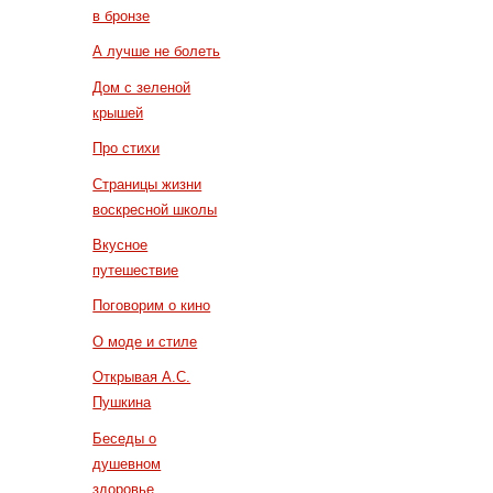
в бронзе
А лучше не болеть
Дом с зеленой
крышей
Про стихи
Страницы жизни
воскресной школы
Вкусное
путешествие
Поговорим о кино
О моде и стиле
Открывая А.С.
Пушкина
Беседы о
душевном
здоровье