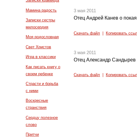
Записки краеведа
Мамина радость
3 мая 2011
Отец Андрей Канев о покаян
Записки сестры
милосердия
Скачать файл
|
Копировать ссы
Моя родословная
Свет Христов
3 мая 2011
Игра в классики
Отец Александр Сандырев 
Как писать книгу о
своем ребенке
Скачать файл
|
Копировать ссы
Страсти и борьба
с ними
Воскресные
странствия
Сердцу полезное
слово
Притчи