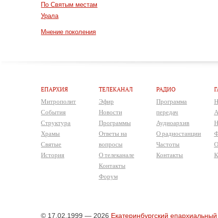
По Святым местам
Урала
Мнение поколения
ЕПАРХИЯ
ТЕЛЕКАНАЛ
РАДИО
Г
Митрополит
Эфир
Программа
Н
События
Новости
передач
А
Структура
Программы
Аудиоархив
Н
Храмы
Ответы на
О радиостанции
Ф
Святые
вопросы
Частоты
О
История
О телеканале
Контакты
К
Контакты
Форум
© 17.02.1999 — 2026
Екатеринбургский епархиальный