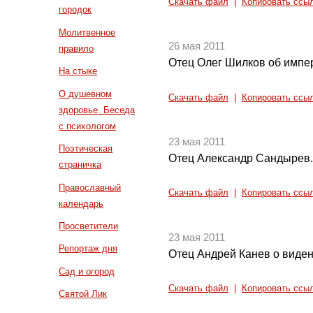
Скачать файл
|
Копировать ссы
городок
Молитвенное
26 мая 2011
правило
Отец Олег Шилков об импер
На стыке
О душевном
Скачать файл
|
Копировать ссы
здоровье. Беседа
с психологом
23 мая 2011
Поэтическая
Отец Александр Сандырев.
страничка
Православный
Скачать файл
|
Копировать ссы
календарь
Просветители
23 мая 2011
Репортаж дня
Отец Андрей Канев о виде
Сад и огород
Скачать файл
|
Копировать ссы
Святой Лик