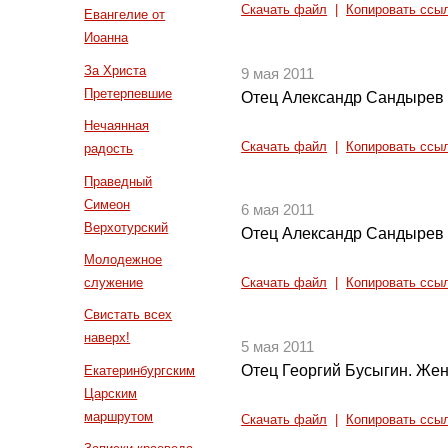
Скачать файл
|
Копировать ссы
Евангелие от
Иоанна
За Христа
9 мая 2011
Претерпевшие
Отец Александр Сандырев 
Нечаянная
Скачать файл
|
Копировать ссы
радость
Праведный
Симеон
6 мая 2011
Верхотурский
Отец Александр Сандырев 
Молодежное
служение
Скачать файл
|
Копировать ссы
Свистать всех
наверх!
5 мая 2011
Отец Георгий Бусыгин. Же
Екатеринбургским
Царским
маршрутом
Скачать файл
|
Копировать ссы