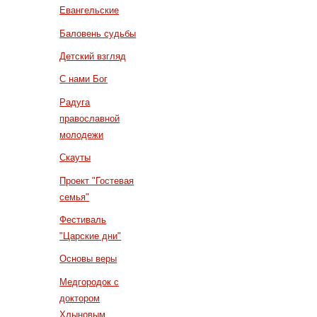
Евангельские
Баловень судьбы
Детский взгляд
С нами Бог
Радуга
православной
молодежи
Скауты
Проект "Гостевая
семья"
Фестиваль
"Царские дни"
Основы веры
Медгородок с
доктором
Хлыновым