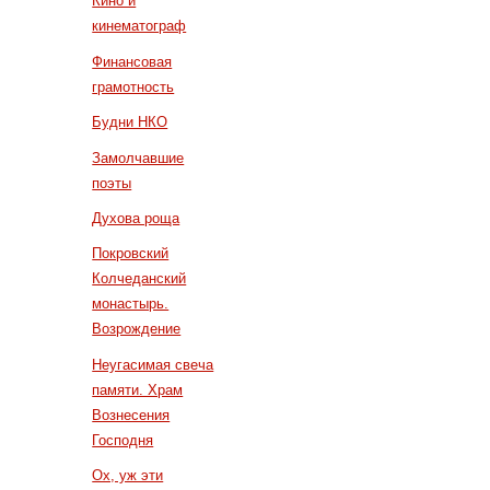
Кино и
кинематограф
Финансовая
грамотность
Будни НКО
Замолчавшие
поэты
Духова роща
Покровский
Колчеданский
монастырь.
Возрождение
Неугасимая свеча
памяти. Храм
Вознесения
Господня
Ох, уж эти