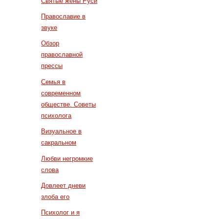
Святые жены Руси
Православие в
звуке
Обзор
православной
прессы
Семья в
современном
обществе. Советы
психолога
Визуальное в
сакральном
Любви негромкие
слова
Довлеет дневи
злоба его
Психолог и я