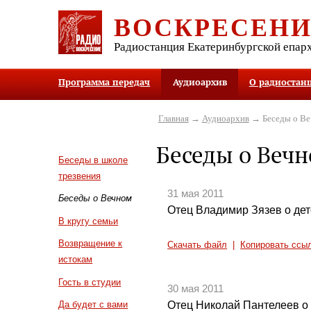
ВОСКРЕСЕН
Радиостанция Екатеринбургской епар
Программа передач
Аудиоархив
О радиостан
Главная
→
Аудиоархив
→ Беседы о В
Беседы о Веч
Беседы в школе
трезвения
31 мая 2011
Беседы о Вечном
Отец Владимир Зязев о дет
В кругу семьи
Возвращение к
Скачать файл
|
Копировать ссы
истокам
Гость в студии
30 мая 2011
Отец Николай Пантелеев о
Да будет с вами