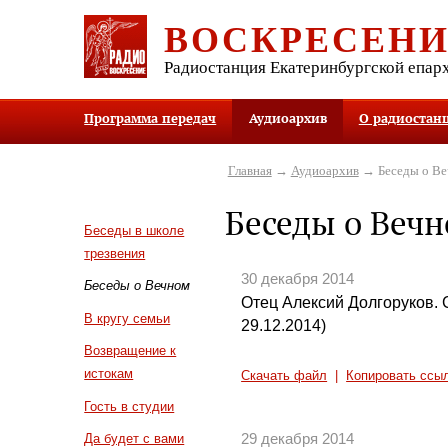
ВОСКРЕСЕН
Радиостанция Екатеринбургской епар
Программа передач
Аудиоархив
О радиостан
Главная
→
Аудиоархив
→ Беседы о В
Беседы о Веч
Беседы в школе
трезвения
30 декабря 2014
Беседы о Вечном
Отец Алексий Долгоруков.
В кругу семьи
29.12.2014)
Возвращение к
истокам
Скачать файл
|
Копировать ссы
Гость в студии
29 декабря 2014
Да будет с вами