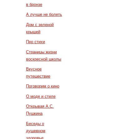
в бронзе
А лучше не болеть
Дом с зеленой
крышей
Про стихи
Страницы жизни
воскресной школы
Вкусное
путешествие
Поговорим о кино
О моде и стиле
Открывая А.С.
Пушкина
Беседы о
душевном
здоровье