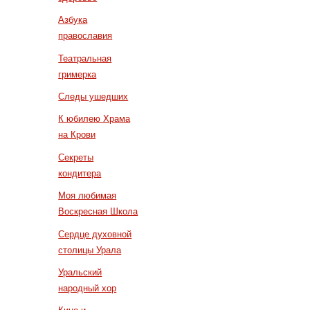
Азбука
православия
Театральная
гримерка
Следы ушедших
К юбилею Храма
на Крови
Секреты
кондитера
Моя любимая
Воскресная Школа
Сердце духовной
столицы Урала
Уральский
народный хор