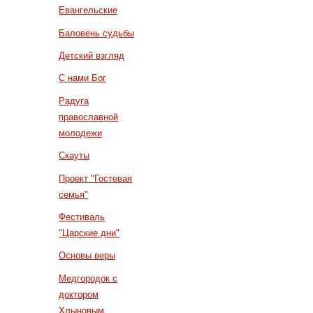
Евангельские
Баловень судьбы
Детский взгляд
С нами Бог
Радуга
православной
молодежи
Скауты
Проект "Гостевая
семья"
Фестиваль
"Царские дни"
Основы веры
Медгородок с
доктором
Хлыновым