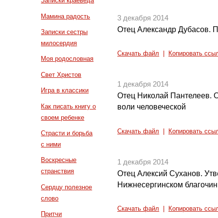
Записки краеведа
Мамина радость
3 декабря 2014
Отец Александр Дубасов. П
Записки сестры
милосердия
Скачать файл
|
Копировать ссы
Моя родословная
Свет Христов
1 декабря 2014
Игра в классики
Отец Николай Пантелеев. 
Как писать книгу о
воли человеческой
своем ребенке
Скачать файл
|
Копировать ссы
Страсти и борьба
с ними
Воскресные
1 декабря 2014
странствия
Отец Алексий Суханов. Утв
Нижнесергинском благочин
Сердцу полезное
слово
Скачать файл
|
Копировать ссы
Притчи