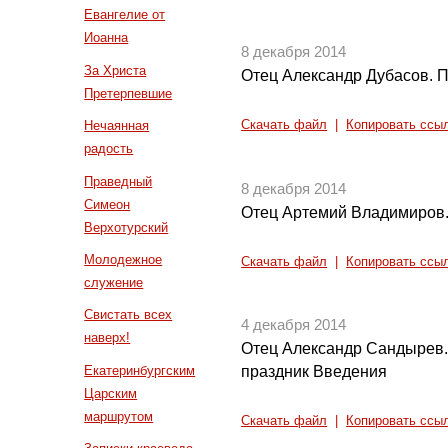
Евангелие от
Иоанна
8 декабря 2014
За Христа
Отец Александр Дубасов. П
Претерпевшие
Нечаянная
Скачать файл
|
Копировать ссы
радость
Праведный
8 декабря 2014
Симеон
Отец Артемий Владимиров.
Верхотурский
Молодежное
Скачать файл
|
Копировать ссы
служение
Свистать всех
4 декабря 2014
наверх!
Отец Александр Сандырев.
Екатеринбургским
праздник Введения
Царским
маршрутом
Скачать файл
|
Копировать ссы