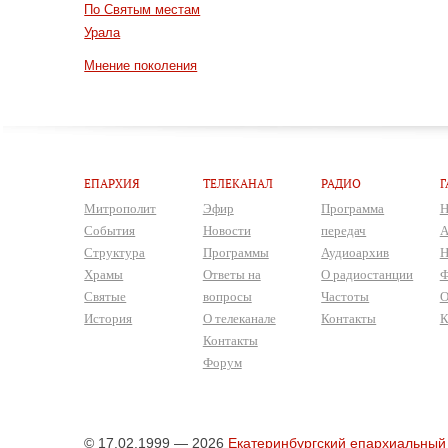
По Святым местам
Урала
Мнение поколения
ЕПАРХИЯ
ТЕЛЕКАНАЛ
РАДИО
Г
Митрополит
Эфир
Программа
Н
События
Новости
передач
А
Структура
Программы
Аудиоархив
Н
Храмы
Ответы на
О радиостанции
Ф
Святые
вопросы
Частоты
О
История
О телеканале
Контакты
К
Контакты
Форум
© 17.02.1999 — 2026
Екатеринбургский епархиальный