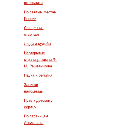
школьники
По святым местам
России
Священник
отвечает
Люди и судьбы
Неоткрытые
страницы жизни Ф.
М. Решетникова
Наука и религия
Записки
паломницы
Путь к детскому
сердцу
По страницам
Альманаха