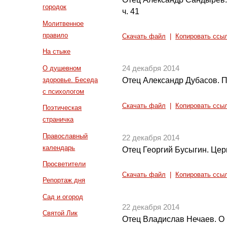
городок
ч. 41
Молитвенное
правило
Скачать файл
|
Копировать ссы
На стыке
О душевном
24 декабря 2014
здоровье. Беседа
Отец Александр Дубасов. П
с психологом
Скачать файл
|
Копировать ссы
Поэтическая
страничка
Православный
22 декабря 2014
календарь
Отец Георгий Бусыгин. Цер
Просветители
Скачать файл
|
Копировать ссы
Репортаж дня
Сад и огород
22 декабря 2014
Святой Лик
Отец Владислав Нечаев. О