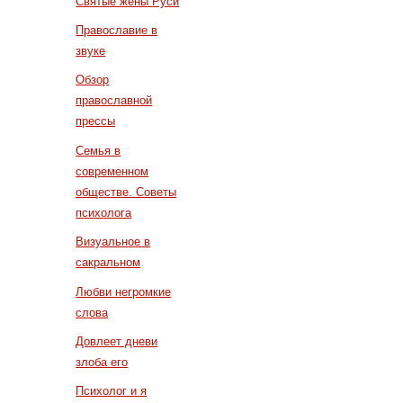
Святые жены Руси
Православие в
звуке
Обзор
православной
прессы
Семья в
современном
обществе. Советы
психолога
Визуальное в
сакральном
Любви негромкие
слова
Довлеет дневи
злоба его
Психолог и я