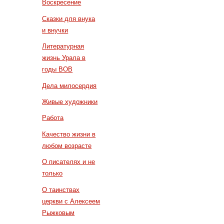
Воскресение
Сказки для внука
и внучки
Литературная
жизнь Урала в
годы ВОВ
Дела милосердия
Живые художники
Работа
Качество жизни в
любом возрасте
О писателях и не
только
О таинствах
церкви с Алексеем
Рыжковым