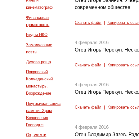
Отец Игорь Бачинин. Утвер
Кино и
современном обществе
кинематограф
Финансовая
Скачать файл
|
Копировать ссы
грамотность
Будни НКО
4 февраля 2016
Замолчавшие
Отец Игорь Перекуп. Неско
поэты
Духова роща
Скачать файл
|
Копировать ссы
Покровский
Колчеданский
4 февраля 2016
монастырь.
Отец Игорь Перекуп. Неско
Возрождение
Неугасимая свеча
Скачать файл
|
Копировать ссы
памяти. Храм
Вознесения
Господня
4 февраля 2016
Отец Владимир Зязев. Радо
Ох, уж эти