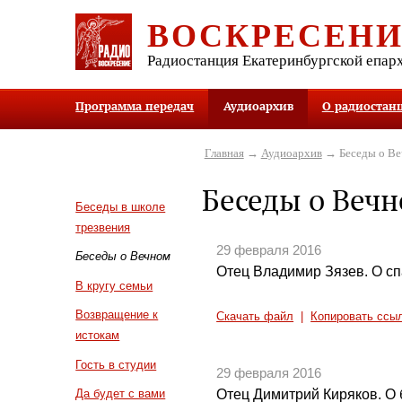
ВОСКРЕСЕН
Радиостанция Екатеринбургской епар
Программа передач
Аудиоархив
О радиостан
Главная
→
Аудиоархив
→ Беседы о В
Беседы о Веч
Беседы в школе
трезвения
29 февраля 2016
Беседы о Вечном
Отец Владимир Зязев. О сп
В кругу семьи
Возвращение к
Скачать файл
|
Копировать ссы
истокам
Гость в студии
29 февраля 2016
Отец Димитрий Киряков. О
Да будет с вами