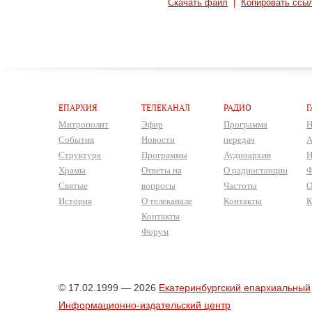
Скачать файл
|
Копировать ссы
ЕПАРХИЯ
ТЕЛЕКАНАЛ
РАДИО
Г
Митрополит
Эфир
Программа
Н
События
Новости
передач
А
Структура
Программы
Аудиоархив
Н
Храмы
Ответы на
О радиостанции
Ф
Святые
вопросы
Частоты
О
История
О телеканале
Контакты
К
Контакты
Форум
© 17.02.1999 — 2026
Екатеринбургский епархиальный
Информационно-издательский центр