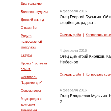
Евангельские
4 февраля 2016
Баловень судьбы
Отец Георгий Бусыгин. Об 
Детский взгляд
скорбящих радость
С нами Бог
Скачать файл
|
Копировать ссы
Радуга
православной
молодежи
4 февраля 2016
Скауты
Отец Димитрий Киряков. Ка
Небесное
Проект "Гостевая
семья"
Скачать файл
|
Копировать ссы
Фестиваль
"Царские дни"
4 февраля 2016
Основы веры
Отец Владислав Мусихин. Н
Медгородок с
2
доктором
Хлыновым