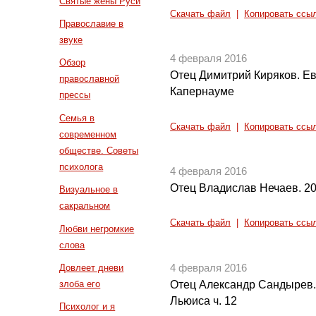
Святые жены Руси
Скачать файл
|
Копировать ссы
Православие в
звуке
4 февраля 2016
Обзор
Отец Димитрий Киряков. Ев
православной
Капернауме
прессы
Семья в
Скачать файл
|
Копировать ссы
современном
обществе. Советы
психолога
4 февраля 2016
Отец Владислав Нечаев. 201
Визуальное в
сакральном
Скачать файл
|
Копировать ссы
Любви негромкие
слова
4 февраля 2016
Довлеет дневи
Отец Александр Сандырев.
злоба его
Льюиса ч. 12
Психолог и я