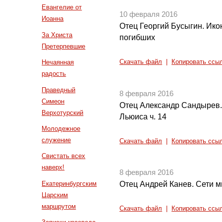
Евангелие от
10 февраля 2016
Иоанна
Отец Георгий Бусыгин. Ик
За Христа
погибших
Претерпевшие
Нечаянная
Скачать файл
|
Копировать ссы
радость
Праведный
8 февраля 2016
Симеон
Отец Александр Сандырев.
Верхотурский
Льюиса ч. 14
Молодежное
служение
Скачать файл
|
Копировать ссы
Свистать всех
наверх!
8 февраля 2016
Екатеринбургским
Отец Андрей Канев. Сети м
Царским
маршрутом
Скачать файл
|
Копировать ссы