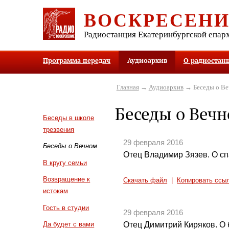
ВОСКРЕСЕН
Радиостанция Екатеринбургской епар
Программа передач
Аудиоархив
О радиостан
Главная
→
Аудиоархив
→ Беседы о В
Беседы о Веч
Беседы в школе
трезвения
29 февраля 2016
Беседы о Вечном
Отец Владимир Зязев. О сп
В кругу семьи
Возвращение к
Скачать файл
|
Копировать ссы
истокам
Гость в студии
29 февраля 2016
Отец Димитрий Киряков. О
Да будет с вами