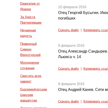
Евангелие от
10 февраля 2016
Иоанна
Отец Георгий Бусыгин. Ик
За Христа
погибших
Претерпевшие
Нечаянная
Скачать файл
|
Копировать ссы
радость
Праведный
8 февраля 2016
Симеон
Отец Александр Сандырев.
Верхотурский
Льюиса ч. 14
Молодежное
служение
Скачать файл
|
Копировать ссы
Свистать всех
наверх!
8 февраля 2016
Екатеринбургским
Отец Андрей Канев. Сети м
Царским
маршрутом
Скачать файл
|
Копировать ссы