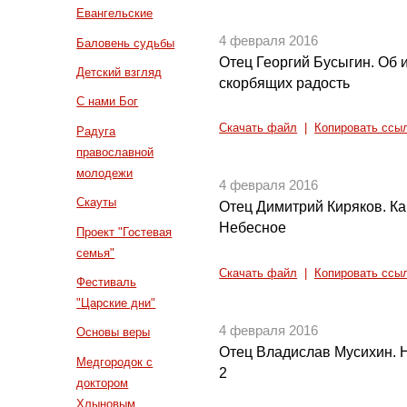
Евангельские
4 февраля 2016
Баловень судьбы
Отец Георгий Бусыгин. Об 
Детский взгляд
скорбящих радость
С нами Бог
Скачать файл
|
Копировать ссы
Радуга
православной
молодежи
4 февраля 2016
Скауты
Отец Димитрий Киряков. Ка
Небесное
Проект "Гостевая
семья"
Скачать файл
|
Копировать ссы
Фестиваль
"Царские дни"
4 февраля 2016
Основы веры
Отец Владислав Мусихин. Н
Медгородок с
2
доктором
Хлыновым