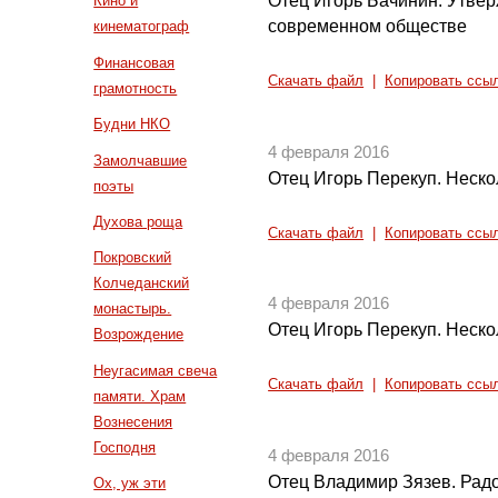
Отец Игорь Бачинин. Утвер
Кино и
современном обществе
кинематограф
Финансовая
Скачать файл
|
Копировать ссы
грамотность
Будни НКО
4 февраля 2016
Замолчавшие
Отец Игорь Перекуп. Неско
поэты
Духова роща
Скачать файл
|
Копировать ссы
Покровский
Колчеданский
4 февраля 2016
монастырь.
Отец Игорь Перекуп. Неско
Возрождение
Неугасимая свеча
Скачать файл
|
Копировать ссы
памяти. Храм
Вознесения
Господня
4 февраля 2016
Отец Владимир Зязев. Радо
Ох, уж эти