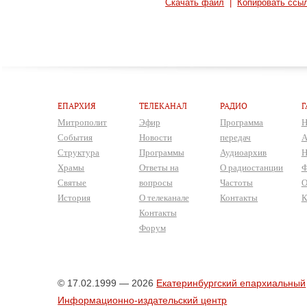
Скачать файл
|
Копировать ссы
ЕПАРХИЯ
ТЕЛЕКАНАЛ
РАДИО
Г
Митрополит
Эфир
Программа
Н
События
Новости
передач
А
Структура
Программы
Аудиоархив
Н
Храмы
Ответы на
О радиостанции
Ф
Святые
вопросы
Частоты
О
История
О телеканале
Контакты
К
Контакты
Форум
© 17.02.1999 — 2026
Екатеринбургский епархиальный
Информационно-издательский центр