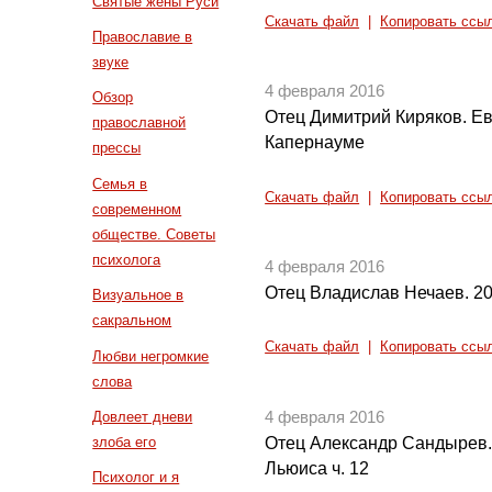
Святые жены Руси
Скачать файл
|
Копировать ссы
Православие в
звуке
4 февраля 2016
Обзор
Отец Димитрий Киряков. Ев
православной
Капернауме
прессы
Семья в
Скачать файл
|
Копировать ссы
современном
обществе. Советы
психолога
4 февраля 2016
Отец Владислав Нечаев. 201
Визуальное в
сакральном
Скачать файл
|
Копировать ссы
Любви негромкие
слова
4 февраля 2016
Довлеет дневи
Отец Александр Сандырев.
злоба его
Льюиса ч. 12
Психолог и я