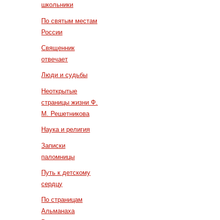
школьники
По святым местам
России
Священник
отвечает
Люди и судьбы
Неоткрытые
страницы жизни Ф.
М. Решетникова
Наука и религия
Записки
паломницы
Путь к детскому
сердцу
По страницам
Альманаха