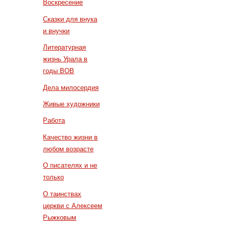
Воскресение
Сказки для внука
и внучки
Литературная
жизнь Урала в
годы ВОВ
Дела милосердия
Живые художники
Работа
Качество жизни в
любом возрасте
О писателях и не
только
О таинствах
церкви с Алексеем
Рыжковым