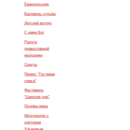
Евангельские
Баловень судьбы
Детский взгляд
С нами Бог
Радуга
православной
молодежи
Скауты
Проект "Гостевая
семья"
Фестиваль
"Царские дни"
Основы веры
Медгородок с
доктором
Хлыновым