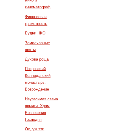
Кино и
кинематограф
Финансовая
грамотность
Будни НКО
Замолчавшие
поэты
Духова роща
Покровский
Колчеданский
монастырь.
Возрождение
Неугасимая свеча
памяти. Храм
Вознесения
Господня
Ох, уж эти