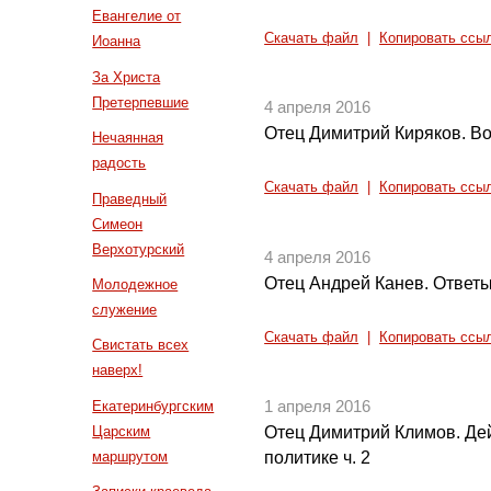
Евангелие от
Скачать файл
|
Копировать ссы
Иоанна
За Христа
Претерпевшие
4 апреля 2016
Отец Димитрий Киряков. Во
Нечаянная
радость
Скачать файл
|
Копировать ссы
Праведный
Симеон
Верхотурский
4 апреля 2016
Отец Андрей Канев. Ответы
Молодежное
служение
Скачать файл
|
Копировать ссы
Свистать всех
наверх!
Екатеринбургским
1 апреля 2016
Царским
Отец Димитрий Климов. Де
маршрутом
политике ч. 2