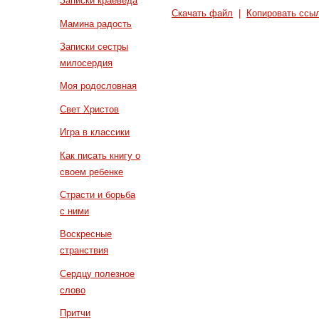
Записки краеведа
Скачать файл
|
Копировать ссы
Мамина радость
Записки сестры
милосердия
Моя родословная
Свет Христов
Игра в классики
Как писать книгу о
своем ребенке
Страсти и борьба
с ними
Воскресные
странствия
Сердцу полезное
слово
Притчи