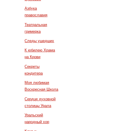
Азбука
православия
Театральная
гримерка
Следы ушедших
К юбилею Храма
на Крови
Секреты
кондитера
Моя любимая
Воскресная Школа
Сердце духовной
столицы Урала
Уральский
народный хор