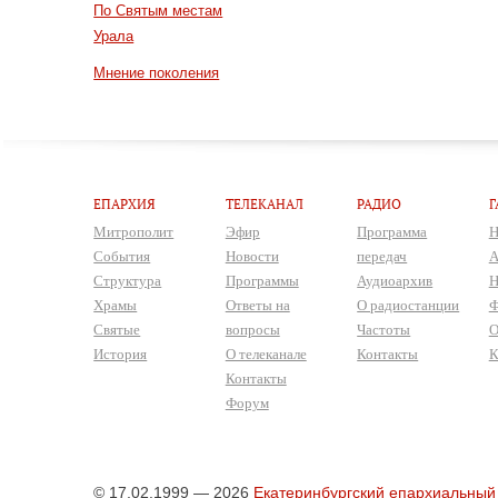
По Святым местам
Урала
Мнение поколения
ЕПАРХИЯ
ТЕЛЕКАНАЛ
РАДИО
Г
Митрополит
Эфир
Программа
Н
События
Новости
передач
А
Структура
Программы
Аудиоархив
Н
Храмы
Ответы на
О радиостанции
Ф
Святые
вопросы
Частоты
О
История
О телеканале
Контакты
К
Контакты
Форум
© 17.02.1999 — 2026
Екатеринбургский епархиальный