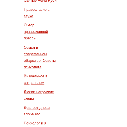
Святые жены Руси
Православие в
звуке
Обзор
православной
прессы
Семья в
современном
обществе. Советы
психолога
Визуальное в
сакральном
Любви негромкие
слова
Довлеет дневи
злоба его
Психолог и я