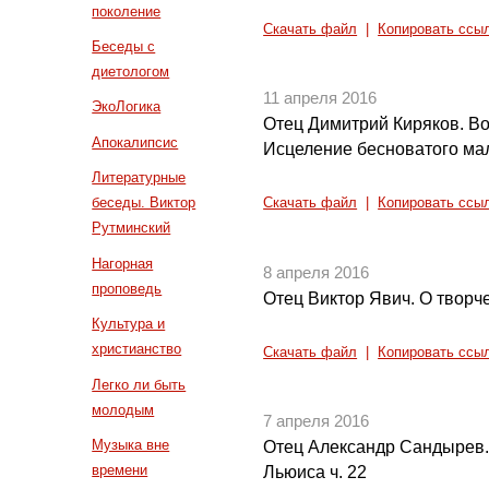
поколение
Скачать файл
|
Копировать ссы
Беседы с
диетологом
11 апреля 2016
ЭкоЛогика
Отец Димитрий Киряков. Во
Апокалипсис
Исцеление бесноватого ма
Литературные
беседы. Виктор
Скачать файл
|
Копировать ссы
Рутминский
Нагорная
8 апреля 2016
проповедь
Отец Виктор Явич. О творч
Культура и
христианство
Скачать файл
|
Копировать ссы
Легко ли быть
молодым
7 апреля 2016
Музыка вне
Отец Александр Сандырев.
времени
Льюиса ч. 22