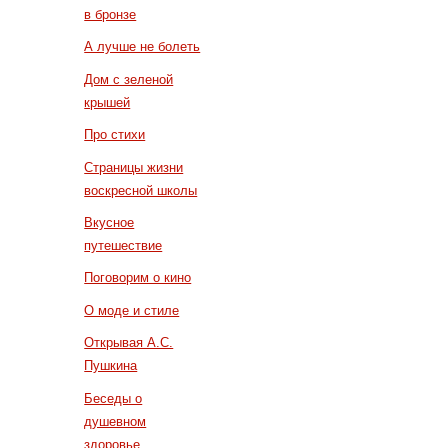
в бронзе
А лучше не болеть
Дом с зеленой
крышей
Про стихи
Страницы жизни
воскресной школы
Вкусное
путешествие
Поговорим о кино
О моде и стиле
Открывая А.С.
Пушкина
Беседы о
душевном
здоровье