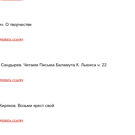
ч. О творчестве
ировать ссылку
 Сандырев. Читаем Письма Баламута К. Льюиса ч. 22
ировать ссылку
иряков. Возьми крест свой
ировать ссылку