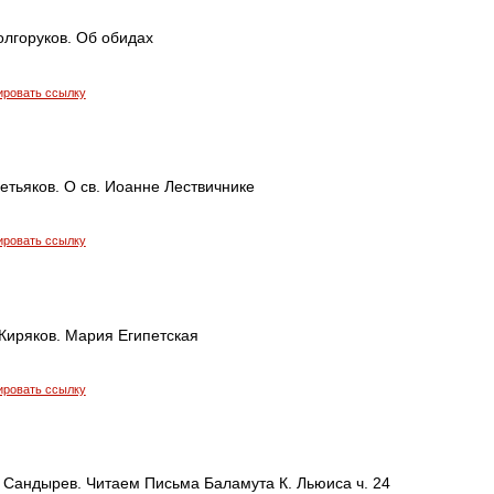
олгоруков. Об обидах
ировать ссылку
тьяков. О св. Иоанне Лествичнике
ировать ссылку
Киряков. Мария Египетская
ировать ссылку
 Сандырев. Читаем Письма Баламута К. Льюиса ч. 24