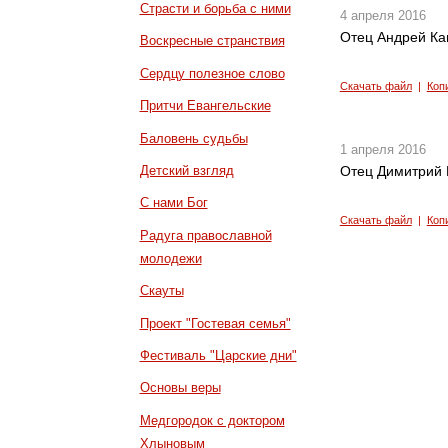
Страсти и борьба с ними
4 апреля 2016
Отец Андрей Кан
Воскресные странствия
Сердцу полезное слово
Скачать файл
|
Коп
Притчи Евангельские
Баловень судьбы
1 апреля 2016
Детский взгляд
Отец Димитрий К
С нами Бог
Скачать файл
|
Коп
Радуга православной
молодежи
Скауты
Проект "Гостевая семья"
Фестиваль "Царские дни"
Основы веры
Медгородок с доктором
Хлыновым