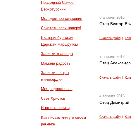
Праведный Симеон
Верхотурский
8 апреля 2016
Молодежное служение
Отец Виктор Яви
Свистать всех наверх!
Екатеринбургским
Скачать файл
|
Коп
Царским маршрутом
Записки краеведа
7 апреля 2016
Отец Александр
Мамина радость
Записки сестры
Скачать файл
|
Коп
милосердия
Моя родословная
4 апреля 2016
Свет Христов
Отец Димитрий К
Игра в классики
Скачать файл
|
Коп
Как писать книгу о своем
ребенке