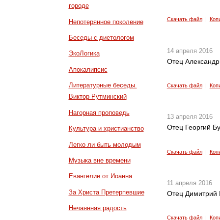
городе
Скачать файл
|
Коп
Непотерянное поколение
Беседы с диетологом
14 апреля 2016
ЭкоЛогика
Отец Александр
Апокалипсис
Литературные беседы.
Скачать файл
|
Коп
Виктор Рутминский
Нагорная проповедь
13 апреля 2016
Отец Георгий Б
Культура и христианство
Легко ли быть молодым
Скачать файл
|
Коп
Музыка вне времени
Евангелие от Иоанна
11 апреля 2016
За Христа Претерпевшие
Отец Димитрий 
Нечаянная радость
Скачать файл
|
Коп