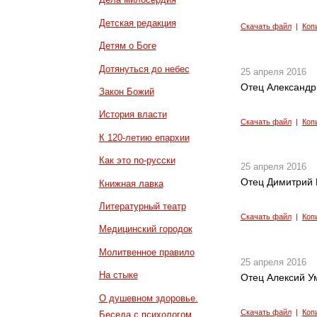
Детская редакция
Скачать файл
|
Коп
Детям о Боге
Дотянуться до небес
25 апреля 2016
Отец Александр
Закон Божий
История власти
Скачать файл
|
Коп
К 120-летию епархии
Как это по-русски
25 апреля 2016
Отец Димитрий 
Книжная лавка
Литературный театр
Скачать файл
|
Коп
Медицинский городок
Молитвенное правило
25 апреля 2016
На стыке
Отец Алексий У
О душевном здоровье.
Скачать файл
|
Коп
Беседа с психологом