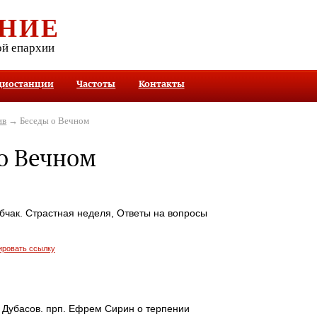
НИЕ
ой епархии
диостанции
Частоты
Контакты
ив
→ Беседы о Вечном
о Вечном
бчак. Страстная неделя, Ответы на вопросы
ировать ссылку
 Дубасов. прп. Ефрем Сирин о терпении