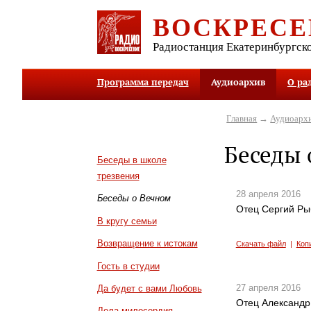
ВОСКРЕСЕ
Радиостанция Екатеринбургск
Программа передач
Аудиоархив
О ра
Главная
→
Аудиоарх
Беседы 
Беседы в школе
трезвения
28 апреля 2016
Беседы о Вечном
Отец Сергий Ры
В кругу семьи
Возвращение к истокам
Скачать файл
|
Коп
Гость в студии
27 апреля 2016
Да будет с вами Любовь
Отец Александр
Дела милосердия