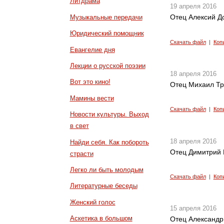
Литдрама
19 апреля 2016
Отец Алексий Д
Музыкальные передачи
Юридический помощник
Скачать файл
|
Коп
Евангелие дня
Лекции о русской поэзии
18 апреля 2016
Вот это кино!
Отец Михаил Тре
Мамины вести
Скачать файл
|
Коп
Новости культуры. Выход
в свет
18 апреля 2016
Найди себя. Как побороть
Отец Димитрий 
страсти
Легко ли быть молодым
Скачать файл
|
Коп
Литературные беседы
Женский голос
15 апреля 2016
Аскетика в большом
Отец Александр