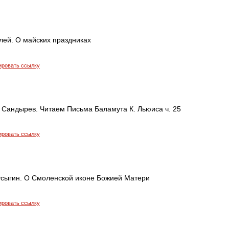
лей. О майских праздниках
ировать ссылку
 Сандырев. Читаем Письма Баламута К. Льюиса ч. 25
ировать ссылку
усыгин. О Смоленской иконе Божией Матери
ировать ссылку